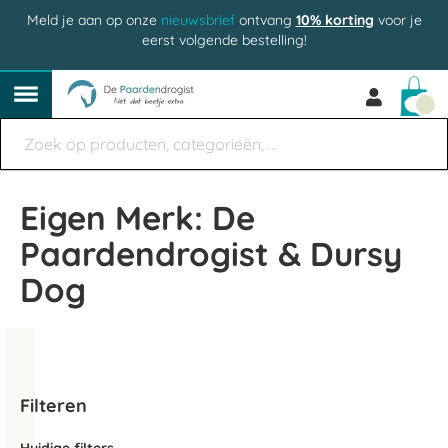
Meld je aan op onze
nieuwsbrief
ontvang
10% korting
voor je
eerst volgende bestelling!
Win
Eigen Merk: De
Paardendrogist & Dursy
Dog
Filteren