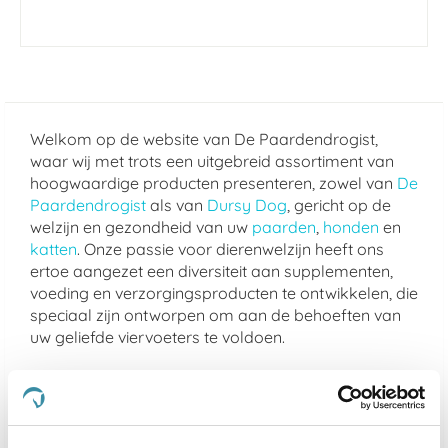
Welkom op de website van De Paardendrogist,
waar wij met trots een uitgebreid assortiment van
hoogwaardige producten presenteren, zowel van
De
Paardendrogist
als van
Dursy Dog
, gericht op de
welzijn en gezondheid van uw
paarden
,
honden
en
katten
. Onze passie voor dierenwelzijn heeft ons
ertoe aangezet een diversiteit aan supplementen,
voeding en verzorgingsproducten te ontwikkelen, die
speciaal zijn ontworpen om aan de behoeften van
uw geliefde viervoeters te voldoen.
Of uw dier nu behoefte heeft aan ondersteuning
voor de gewrichten, een verbetering van de
spijsvertering, of een mooiere vacht, bij De
Paardendrogist vindt u producten die hierop zijn