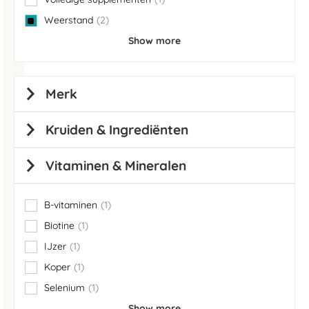
item
Weerstand
2
items
Show more
Merk
Kruiden & Ingrediënten
Vitaminen & Mineralen
B-vitaminen
1
item
Biotine
1
item
IJzer
1
item
Koper
1
item
Selenium
1
item
Show more