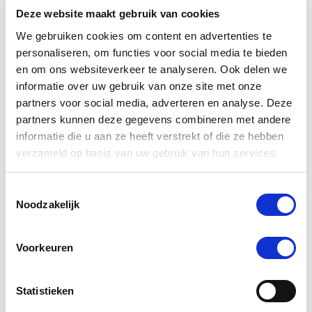
afgestemd. Elk product in ons assortiment is
Deze website maakt gebruik van cookies
zorgvuldig geselecteerd op basis van kwaliteit en
We gebruiken cookies om content en advertenties te
effectiviteit, en is ontwikkeld om de gezondheid en
personaliseren, om functies voor social media te bieden
het geluk van uw huisdier te optimaliseren.
en om ons websiteverkeer te analyseren. Ook delen we
informatie over uw gebruik van onze site met onze
We geloven sterk in het bieden van alleen het beste
partners voor social media, adverteren en analyse. Deze
voor uw dier, en daarom zijn alle producten die we
aanbieden veilig, effectief en makkelijk in gebruik.
partners kunnen deze gegevens combineren met andere
Van supplementen die de gemoedsrust bieden aan
informatie die u aan ze heeft verstrekt of die ze hebben
nerveuze paarden
tot producten die de gezondheid
verzameld op basis van uw gebruik van hun services.
van
gewrichten ondersteunen bij oudere honden
en
katten, ons doel is om een merkbare verbetering in
Toestemmingsselectie
het leven van uw dier te realiseren.
Noodzakelijk
Kies voor de kwaliteit van De Paardendrogist en
Dursy Dog en ervaar zelf de voordelen van onze
Voorkeuren
zorgvuldig samengestelde producten. Uw dier
verdient immers niets minder dan het beste, en dat is
precies wat wij bieden.
Statistieken