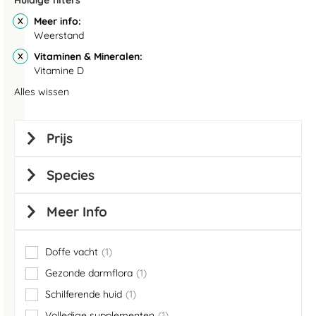
Huidige filters
Meer info
Weerstand
Vitaminen & Mineralen
Vitamine D
Alles wissen
Prijs
Species
Meer Info
Doffe vacht
1
item
Gezonde darmflora
1
item
Schilferende huid
1
item
Volledige supplementen
1