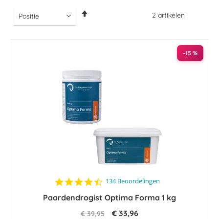
Van
2
artikelen
hoog
naar
laag
sorteren
-15 %
4.5
134 Beoordelingen
star
Paardendrogist Optima Forma 1 kg
rating
€ 33,96
€ 39,95