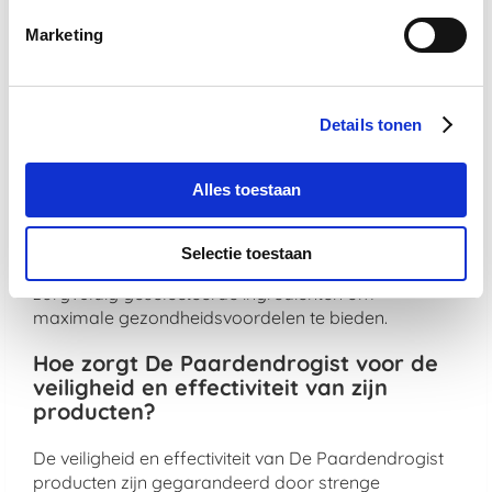
Wat maakt De Paardendrogist uniek in
de markt voor paardensupplementen?
Marketing
De Paardendrogist onderscheidt zich door zijn
toewijding aan kwaliteit en innovatie in de
gezondheidszorg van paarden. Met jarenlange
Details tonen
ervaring en een diepe kennis van paardenvoeding
en -welzijn, ontwikkelt De Paardendrogist
Alles toestaan
supplementen die nauwkeurig zijn afgestemd op de
specifieke behoeften van paarden. Van verbetering
van de spijsvertering en mobiliteit tot huid- en
Selectie toestaan
vachtverzorging, elk product is samengesteld met
zorgvuldig geselecteerde ingrediënten om
maximale gezondheidsvoordelen te bieden.
Hoe zorgt De Paardendrogist voor de
veiligheid en effectiviteit van zijn
producten?
De veiligheid en effectiviteit van De Paardendrogist
producten zijn gegarandeerd door strenge