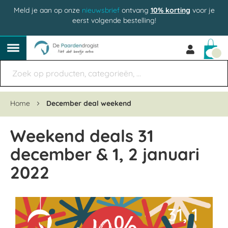
Meld je aan op onze
nieuwsbrief
ontvang
10% korting
voor je
eerst volgende bestelling!
Win
Home
December deal weekend
Weekend deals 31
december & 1, 2 januari
2022