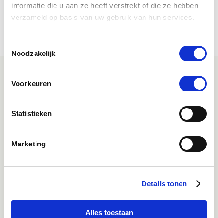
informatie die u aan ze heeft verstrekt of die ze hebben
Bekijk hier alle dekens
verzameld op basis van uw gebruik van hun services.
Toestemmingsselectie
Noodzakelijk
Voorkeuren
Statistieken
Klantenservice bereikbaarheid:
Marketing
Ma - Vrij 8:30 - 17:30 uur
Details tonen
Direct advies
App:
06-21959869
of bel:
050-409 69 96
onze klantenservice
Alles toestaan