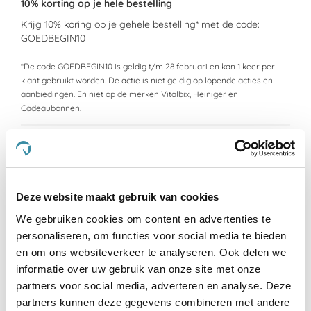
10% korting op je hele bestelling
Krijg 10% koring op je gehele bestelling* met de code:
GOEDBEGIN10
*De code GOEDBEGIN10 is geldig t/m 28 februari en kan 1 keer per
klant gebruikt worden. De actie is niet geldig op lopende acties en
aanbiedingen. En niet op de merken Vitalbix, Heiniger en
Cadeaubonnen.
10% korting op alles van Synovium
Shop alles van Synovium
Deze website maakt gebruik van cookies
We gebruiken cookies om content en advertenties te
15% korting op leerverzorging
personaliseren, om functies voor social media te bieden
en om ons websiteverkeer te analyseren. Ook delen we
Shop hier lederreinigingsproducten
informatie over uw gebruik van onze site met onze
partners voor social media, adverteren en analyse. Deze
Alle dekens minimaal 20% korting
partners kunnen deze gegevens combineren met andere