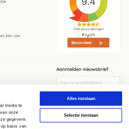
9.4
atie
2144
beoordelingen
Kiyoh
met één van
Beoordeel
Aanmelden nieuwsbrief
Abonneer
u
op
Meld je aan
onze
Alles toestaan
nieuwsbrief
al media te
Elke week de beste acties en het laaste
nieuws in je eigen mailbox
 van onze
Selectie toestaan
deze gegevens
 op basis van