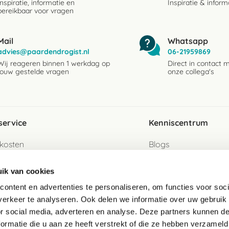
Inspiratie, informatie en
Inspiratie & inform
bereikbaar voor vragen
Mail
Whatsapp
advies@paardendrogist.nl
06-21959869
Wij reageren binnen 1 werkdag op
Direct in contact 
jouw gestelde vragen
onze collega's
service
Kenniscentrum
kosten
Blogs
ervice
Ingredientenwijzer
ik van cookies
jzen
Merken
ontent en advertenties te personaliseren, om functies voor soci
erkeer te analyseren. Ook delen we informatie over uw gebruik
turen als gast
or social media, adverteren en analyse. Deze partners kunnen 
ormatie die u aan ze heeft verstrekt of die ze hebben verzameld
e