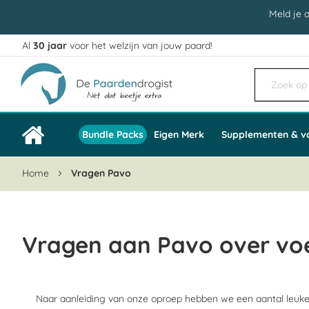
Meld je 
Al
30 jaar
voor het welzijn van jouw paard!
Ga
naar
de
inhoud
Bundle Packs
Eigen Merk
Supplementen & v
Home
Vragen Pavo
Vragen aan Pavo over vo
Naar aanleiding van onze oproep hebben we een aantal leu