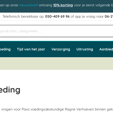
aan op onze
nieuwsbrief
ontvang
10% korting
voor je eerst volgende b
j
Telefonisch bereikbaar op:
050-409 69 96
of app
e vraag naar
06-2
oeding
Tijd van het jaar
Verzorging
Uitrusting
Aanbied
eding
ke vragen voor Pavo voedingsdeskundige Ragne Verhoeven binnen ge