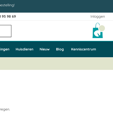
estelling!
1 95 98 69
Inloggen
Winke
ingen
Huisdieren
Nieuw
Blog
Kenniscentrum
kregen.