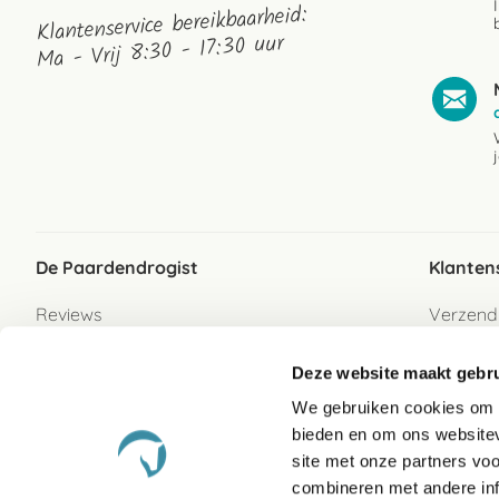
Klantenservice bereikbaarheid:
Ma - Vrij 8:30 - 17:30 uur
De Paardendrogist
Klanten
Reviews
Verzend
Over ons
Bezorgs
Deze website maakt gebru
Vacatures
Betaalwi
We gebruiken cookies om c
Contact
Retour
bieden en om ons websitev
Retour s
site met onze partners vo
combineren met andere inf
Garanti