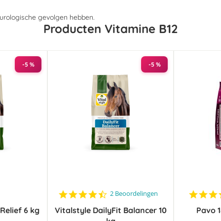
neurologische gevolgen hebben.
Producten Vitamine B12
-5 %
-5 %
4.5
2 Beoordelingen
star
Relief 6 kg
Vitalstyle DailyFit Balancer 10
rating
Pavo 1