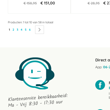
€ 151,00
€ 2
€ 158,95
€ 28,95
Producten: 1 tot 10 van 58 in totaal
Pagina
U lees momenteel pagina
Pagina
Pagina
Pagina
Pagina
Pagina
Pagina
Volgende
1
2
3
4
5
6
Direct 
App:
06-
Klantenservice bereikbaarheid:
Ma - Vrij 8:30 - 17:30 uur