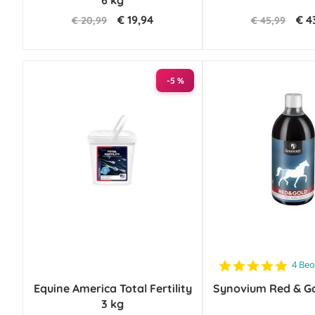
6 kg
€ 19,94
€ 4
€ 20,99
€ 45,99
-5 %
5.0
4 Beo
star
Equine America Total Fertility
Synovium Red & Go
ratin
3 kg