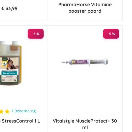
PharmaHorse Vitamine
€ 33,99
booster paard
-5 %
-5 %
5.0
1 Beoordeling
star
e StressControl 1 L
rating
Vitalstyle MuscleProtect+ 30
ml