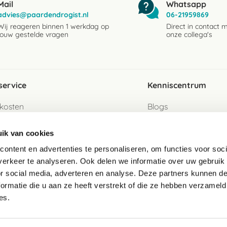
Mail
Whatsapp
advies@paardendrogist.nl
06-21959869
Wij reageren binnen 1 werkdag op
Direct in contact 
jouw gestelde vragen
onze collega's
service
Kenniscentrum
kosten
Blogs
ervice
Ingredientenwijzer
ik van cookies
jzen
Merken
ontent en advertenties te personaliseren, om functies voor soci
erkeer te analyseren. Ook delen we informatie over uw gebruik
turen als gast
or social media, adverteren en analyse. Deze partners kunnen 
ormatie die u aan ze heeft verstrekt of die ze hebben verzameld
e
es.
telde vragen