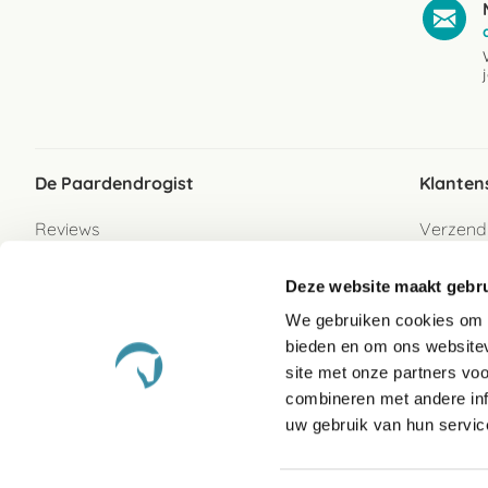
De Paardendrogist
Klanten
Reviews
Verzend
Over ons
Bezorgs
Deze website maakt gebru
Vacatures
Betaalwi
We gebruiken cookies om c
Contact
Retour
bieden en om ons websitev
Retour s
site met onze partners vo
combineren met andere inf
Garanti
uw gebruik van hun servic
Veelges