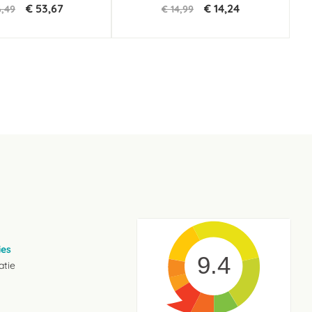
€ 53,67
€ 14,24
6,49
€ 14,99
ies
9.4
atie