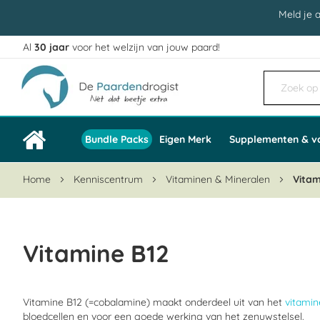
Meld je 
Al
30 jaar
voor het welzijn van jouw paard!
Ga
naar
de
inhoud
Bundle Packs
Eigen Merk
Supplementen & v
Home
Kenniscentrum
Vitaminen & Mineralen
Vitam
Vitamine B12
Vitamine B12 (=cobalamine) maakt onderdeel uit van het
vitami
bloedcellen en voor een goede werking van het zenuwstelsel.