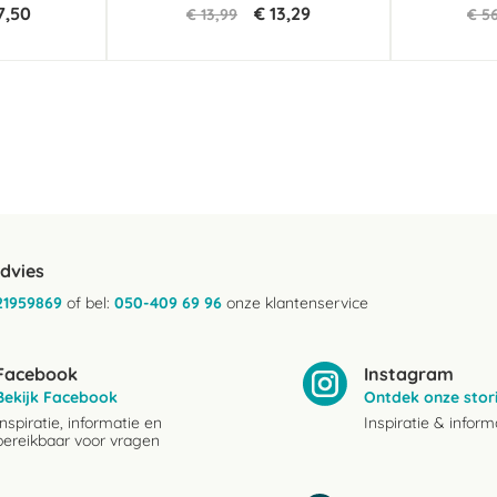
7,50
€ 13,29
€ 13,99
€ 5
advies
21959869
of bel:
050-409 69 96
onze klantenservice
Facebook
Instagram
Bekijk Facebook
Ontdek onze stor
Inspiratie, informatie en
Inspiratie & inform
bereikbaar voor vragen