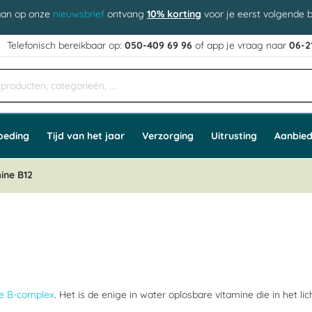
aan op onze
nieuwsbrief
ontvang
10% korting
voor je eerst volgende b
j
Telefonisch bereikbaar op:
050-409 69 96
of app
e vraag naar
06-2
oeding
Tijd van het jaar
Verzorging
Uitrusting
Aanbied
ine B12
ne B-complex
. Het is de enige in water oplosbare vitamine die in het