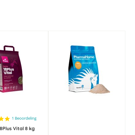
5.0
1 Beoordeling
star
8Plus Vital 8 kg
rating