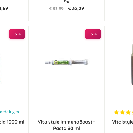
kg
3,69
€ 32,29
€ 33,99
-5 %
-5 %
ordelingen
ld 1000 ml
g
Vitalstyle ImmunoBoost+
Vitalstyl
Pasta 30 ml