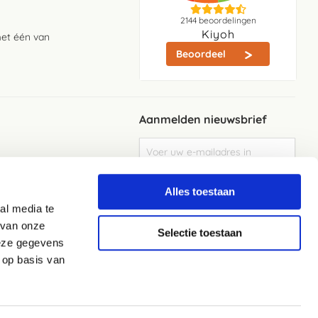
2144
beoordelingen
Kiyoh
met één van
Beoordeel
Aanmelden nieuwsbrief
Abonneer
u
op
Meld je aan
onze
Alles toestaan
nieuwsbrief
al media te
Elke week de beste acties en het laaste
nieuws in je eigen mailbox
 van onze
Selectie toestaan
deze gegevens
 op basis van