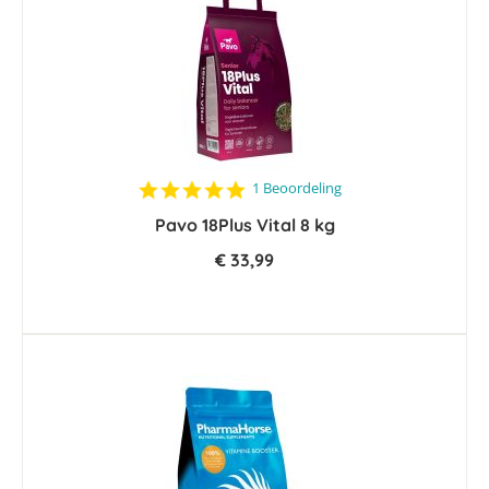
5.0
1 Beoordeling
star
Pavo 18Plus Vital 8 kg
rating
€ 33,99