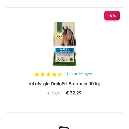
-5 %
4.5
2 Beoordelingen
star
Vitalstyle DailyFit Balancer 10 kg
rating
€ 32,29
€ 33,99