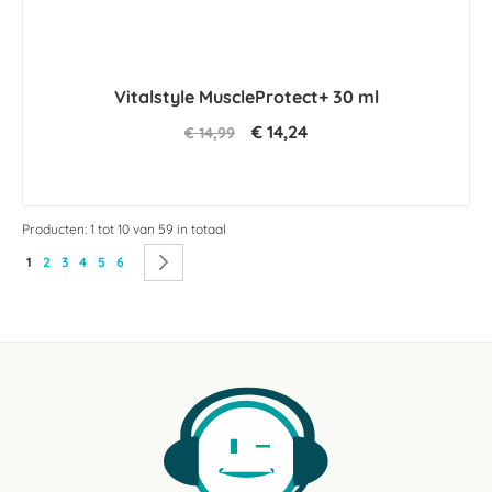
Vitalstyle MuscleProtect+ 30 ml
€ 14,24
€ 14,99
Producten: 1 tot 10 van 59 in totaal
Pagina
U lees momenteel pagina
Pagina
Pagina
Pagina
Pagina
Pagina
Pagina
Volgende
1
2
3
4
5
6