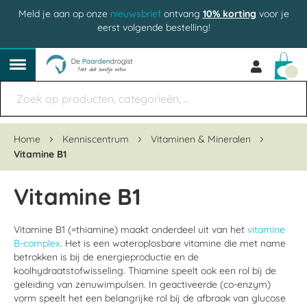
Meld je aan op onze
nieuwsbrief
ontvang
10% korting
voor je
eerst volgende bestelling!
Win
Home
Kenniscentrum
Vitaminen & Mineralen
Vitamine B1
Vitamine B1
Vitamine B1 (=thiamine) maakt onderdeel uit van het
vitamine
B-complex
. Het is een wateroplosbare vitamine die met name
betrokken is bij de energieproductie en de
koolhydraatstofwisseling. Thiamine speelt ook een rol bij de
geleiding van zenuwimpulsen. In geactiveerde (co-enzym)
vorm speelt het een belangrijke rol bij de afbraak van glucose