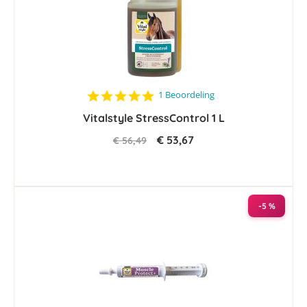
5.0
1 Beoordeling
star
Vitalstyle StressControl 1 L
rating
€ 53,67
€ 56,49
-5 %