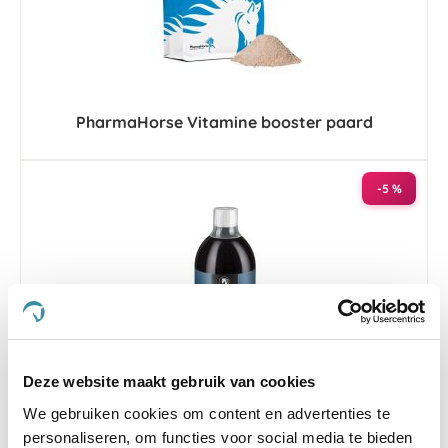
PharmaHorse Vitamine booster paard
-5 %
Deze website maakt gebruik van cookies
5.0
4 Beoordelingen
star
We gebruiken cookies om content en advertenties te
Synovium Red & Gold 1000 ml
rating
personaliseren, om functies voor social media te bieden