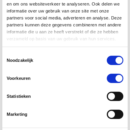
€ 27,50
€ 28,95
en om ons websiteverkeer te analyseren. Ook delen we
informatie over uw gebruik van onze site met onze
partners voor social media, adverteren en analyse. Deze
partners kunnen deze gegevens combineren met andere
-5 %
informatie die u aan ze heeft verstrekt of die ze hebben
verzameld op basis van uw gebruik van hun services.
Toestemmingsselectie
Noodzakelijk
Voorkeuren
4.6
12 Beoordelingen
star
Statistieken
Synovium Mgnium 1,5 kg
rating
€ 66,45
€ 69,95
Marketing