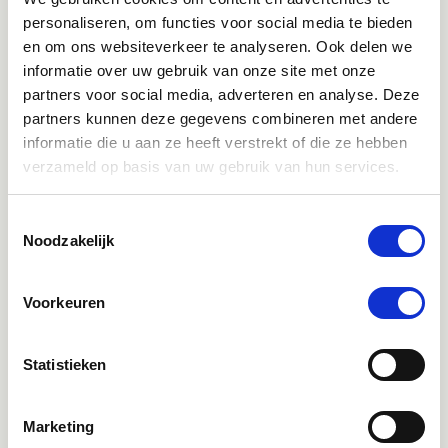
personaliseren, om functies voor social media te bieden
en om ons websiteverkeer te analyseren. Ook delen we
informatie over uw gebruik van onze site met onze
partners voor social media, adverteren en analyse. Deze
Klantenservice bereikbaarheid:
partners kunnen deze gegevens combineren met andere
Ma - Vrij 8:30 - 17:30 uur
informatie die u aan ze heeft verstrekt of die ze hebben
verzameld op basis van uw gebruik van hun services.
Direct advies
Toestemmingsselectie
App:
06-21959869
of bel:
050-409 69 96
onze klantenservice
Noodzakelijk
Facebook
Voorkeuren
Bekijk Facebook
Inspiratie, informatie en bereikbaar voor vragen
Statistieken
Instagram
Ontdek onze stories
Marketing
Inspiratie & informatie