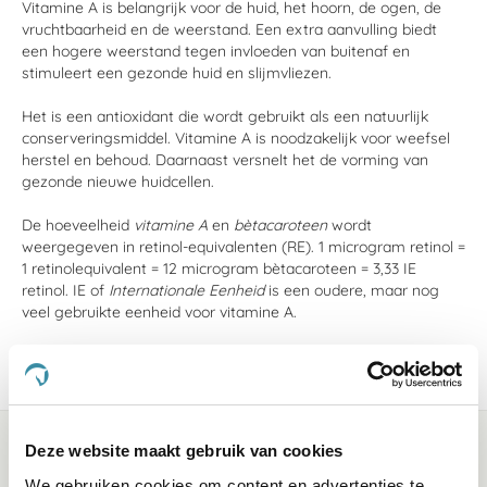
Vitamine A is belangrijk voor de huid, het hoorn, de ogen, de
vruchtbaarheid en de weerstand. Een extra aanvulling biedt
een hogere weerstand tegen invloeden van buitenaf en
stimuleert een gezonde huid en slijmvliezen.
Het is een antioxidant die wordt gebruikt als een natuurlijk
conserveringsmiddel. Vitamine A is noodzakelijk voor weefsel
herstel en behoud. Daarnaast versnelt het de vorming van
gezonde nieuwe huidcellen.
De hoeveelheid
vitamine A
en
bètacaroteen
wordt
weergegeven in retinol-equivalenten (RE). 1 microgram retinol =
1 retinolequivalent = 12 microgram bètacaroteen = 3,33 IE
retinol. IE of
Internationale Eenheid
is een oudere, maar nog
veel gebruikte eenheid voor vitamine A.
Omrekenen: 1 IE = 0,3 microgram Vitamine A
Deze website maakt gebruik van cookies
We gebruiken cookies om content en advertenties te