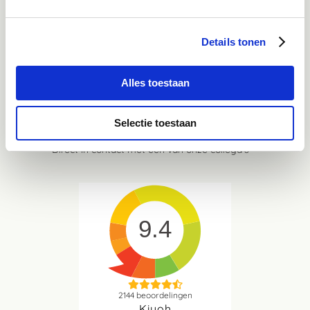
Mail
Details tonen
advies@paardendrogist.nl
Wij reageren binnen 1 werkdag op jouw gestelde
vragen
Alles toestaan
Whatsapp
Selectie toestaan
06-21959869
Direct in contact met één van onze collega's
9.4
2144
beoordelingen
Kiyoh