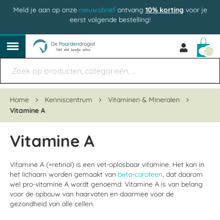
Meld je aan op onze
nieuwsbrief
ontvang
10% korting
voor je
eerst volgende bestelling!
Win
Home
Kenniscentrum
Vitaminen & Mineralen
Vitamine A
Vitamine A
Vitamine A (=retinol) is een vet-oplosbaar vitamine. Het kan in
het lichaam worden gemaakt van
beta-caroteen
, dat daarom
wel pro-vitamine A wordt genoemd. Vitamine A is van belang
voor de opbouw van haarvaten en daarmee voor de
gezondheid van alle cellen.