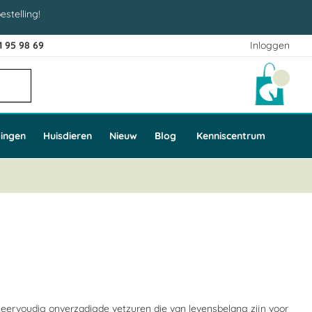
estelling!
1 95 98 69
Inloggen
Winke
ingen
Huisdieren
Nieuw
Blog
Kenniscentrum
 meervoudig onverzadigde vetzuren die van levensbelang zijn voor