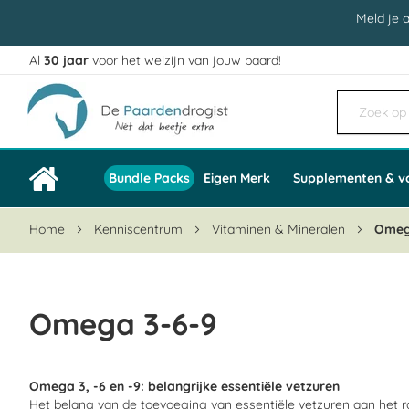
Meld je 
Al
30 jaar
voor het welzijn van jouw paard!
Ga
naar
de
inhoud
Bundle Packs
Eigen Merk
Supplementen & v
Home
Kenniscentrum
Vitaminen & Mineralen
Omeg
Omega 3-6-9
Omega 3, -6 en -9: belangrijke essentiële vetzuren
Het belang van de toevoeging van essentiële vetzuren aan het ra