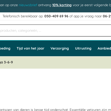
aan op onze
nieuwsbrief
ontvang
10% korting
voor je eerst volgende b
j
Telefonisch bereikbaar op:
050-409 69 96
of app
e vraag naar
06-2
oeding
Tijd van het jaar
Verzorging
Uitrusting
Aanbied
a 3-6-9
ntsoen van dieren is lange tijd onderschat. Essentiële vetzuren zijn