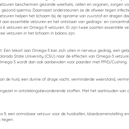
e vetzuren beschermen gezonde weefsels, cellen en organen, zorgen 
gezond sperma. Daarnaast ondersteunen ze de afweer tegen infecties,
vetzuren helpen het lichaam bij de opname van zuurstof en dragen daa
rt aan essentiële vetzuren en het ontstaan van gedrags- en concentra
a 6 vetzuren en Omega 9 vetzuren. Er zijn twee soorten essentiële v
e vetzuren in het lichaam in balans zijn.
. Een tekort aan Omega-3 kan zich uiten in nerveus gedrag, een gebr
lorado State University (CSU) naar de effecten van Omega-3 vetzuren 
Omega-3 wordt dan ook aanbevolen voor paarden met PPID/Cushing.
van de huid, een dunne of droge vacht, verminderde weerstand, vermi
mgezet in ontstekingsbevorderende stoffen. Met het aanhouden van de
ga 9, een onmisbaar vetzuur voor de huidcellen, bloedsamenstelling 
 tegen.