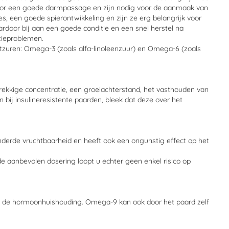
voor een goede darmpassage en zijn nodig voor de aanmaak van
 een goede spierontwikkeling en zijn ze erg belangrijk voor
rdoor bij aan een goede conditie en een snel herstel na
tieproblemen.
etzuren: Omega-3 (zoals alfa-linoleenzuur) en Omega-6 (zoals
ekkige concentratie, een groeiachterstand, het vasthouden van
bij insulineresistente paarden, bleek dat deze over het
nderde vruchtbaarheid en heeft ook een ongunstig effect op het
 aanbevolen dosering loopt u echter geen enkel risico op
en de hormoonhuishouding. Omega-9 kan ook door het paard zelf