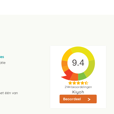
ies
9.4
atie
2144
beoordelingen
Kiyoh
met één van
Beoordeel