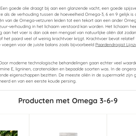
 Een goede olie draagt bij aan een glanzende vacht, een goede spijsve
als de verhouding tussen de hoeveelheid Omega-3, 6 en 9 gelijk is aan 
één van de Omega-vetzuren leiden tot een tekort aan een ander Omega-
r-verhouding in het lichaam verstoord kan worden. Het lichaam heef
aan het voer is dan ook een mengsel van natuurlijke oliën dat zodan
 of het paard veel of weinig krachtvoer krijgt. Krachtvoer bevat relat
 voegen voor de juiste balans zoals bijvoorbeeld
Paardendrogist Lijnz
en. Door moderne technologische behandelingen gaan echter veel waard
vitamine E, ligninen, carotenoïden en bepaalde soorten was. In de onge
e eigenschappen bezitten. De meeste oliën in de supermarkt zijn gera
fineerd en van een eerste koude persing.
Producten met Omega 3-6-9