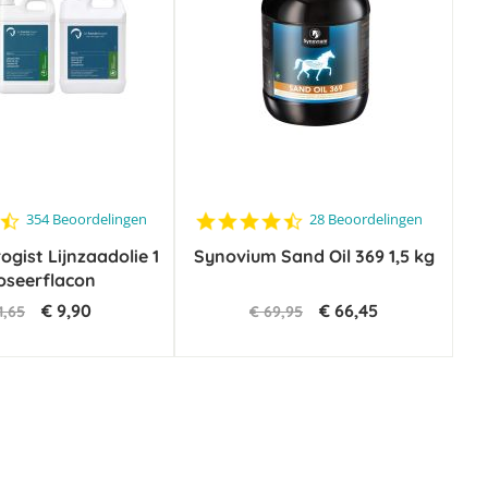
4.6
4.6
354 Beoordelingen
28 Beoordelingen
star
star
gist Lijnzaadolie 1
rating
Synovium Sand Oil 369 1,5 kg
rating
Doseerflacon
€ 9,90
€ 66,45
1,65
€ 69,95