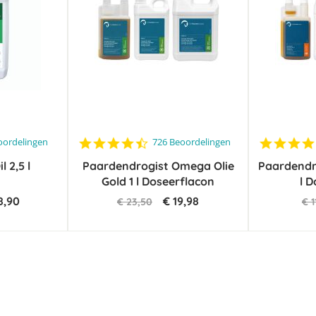
4.7
oordelingen
726 Beoordelingen
star
 2,5 l
Paardendrogist Omega Olie
rating
Paardendro
Gold 1 l Doseerflacon
l 
8,90
€ 19,98
€ 23,50
€ 1