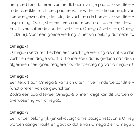
het goed functioneren van het lichaam van je paard. Essentiël
rode bloedkleurstof, de opname van eiwitten en de aanmaak van 
soepele gewrichten, de huid, de vacht en de hoeven. Essentiële 
inspanning. Ook lijkt er een verband te bestaan tussen een teko
Er zijn verschillende soorten vetzuren: Omega 3 vetzuren, Omeg
linolzuur). Voor een goede werking is het van belang dat deze twe
Omega-3
Omega-3 vetzuren hebben een krachtige werking als anti-oxidant
vocht en een droge vacht. Uit onderzoek dat is gedaan aan de Co
algemeen heel goed reageren op de toevoeging van omega-3. 
Omega-6
Een tekort aan Omega 6 kan zich uiten in verminderde conditie 
functioneren van de gewrichten.
Zodra een paard teveel Omega-6 binnen krijgt kan dit worden o
overdosering van omega6.
Omega-9
Een ander belangrijk (enkelvoudig) onverzadigd vetzuur is Ome
worden aangemaakt en gaat oxidatie van Omega 3 en Omega 6