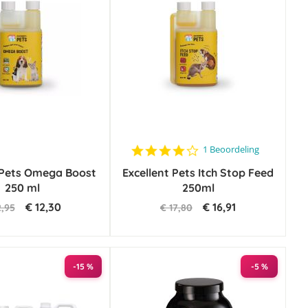
4.0
1 Beoordeling
star
 Pets Omega Boost
Excellent Pets Itch Stop Feed
rating
250 ml
250ml
€ 12,30
€ 16,91
2,95
€ 17,80
-15 %
-5 %