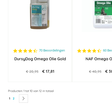
4.6
4.6
70 Beoordelingen
60 Be
star
star
DursyDog Omega Olie Gold
rating
NAF Omega Oil
rating
€ 17,81
€ 3
€ 20,95
€ 40,95
Producten: 1 tot 10 van 12 in totaal
Pagina
U lees momenteel pagina
Pagina
Pagina
Volgende
1
2