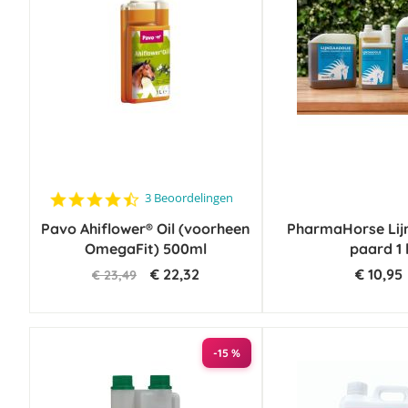
4.7
3 Beoordelingen
star
Pavo Ahiflower® Oil (voorheen
rating
PharmaHorse Lij
OmegaFit) 500ml
paard 1 
€ 22,32
€ 10,95
€ 23,49
-15 %