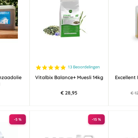
4.9
13 Beoordelingen
star
nzaadolie
Vitalbix Balance+ Muesli 14kg
rating
Excellent
l
€ 28,95
€ 1
-5 %
-15 %