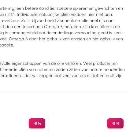
rtering, een betere conditie, soepele spieren en gewrichten en
2:1:1. Individuele natuurlijke oliën voldoen hier niet aan.
vetzuur. Zo is bijvoorbeeld Zonnebloemolie heel rijk aan
t dan een tekort aan Omega 3, hetgeen zich kan uiten in de
ig is samengesteld dat de onderlinge verhouding goed is zoals
ief veel Omega-6 door het gebruik van granen en het gebruik van
aadolie
.
evolle eigenschappen van de olie verloren. Veel producenten
raffineerde oliën van noten en zaden zitten van nature honderden
ffineerd, dat wil zeggen dat veel van deze stoffen eruit zijn
-5 %
-5 %