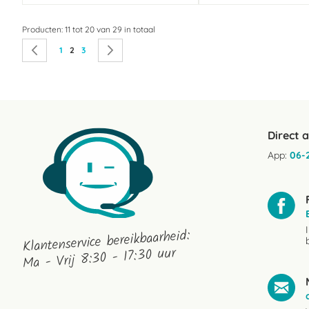
Producten: 11 tot 20 van 29 in totaal
Pagina
Pagina
Vorige
Pagina
U lees momenteel pagina
Pagina
Pagina
Volgende
1
2
3
Direct 
App:
06-
Klantenservice bereikbaarheid:
Ma - Vrij 8:30 - 17:30 uur