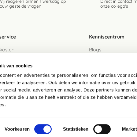
Wij reageren binnen 1 werkdag op
Direct in contact 
jouw gestelde vragen
onze collega's
service
Kenniscentrum
kosten
Blogs
ervice
Ingredientenwijzer
ik van cookies
jzen
Merken
ontent en advertenties te personaliseren, om functies voor soci
erkeer te analyseren. Ook delen we informatie over uw gebruik
turen als gast
or social media, adverteren en analyse. Deze partners kunnen 
ormatie die u aan ze heeft verstrekt of die ze hebben verzameld
e
es.
telde vragen
Voorkeuren
Statistieken
Market
waarden
Cookies
Copyright 2026
Disclaimer