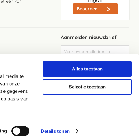
Kiyoh
met één van
Beoordeel
Aanmelden nieuwsbrief
Abonneer
u
op
Meld je aan
onze
Alles toestaan
nieuwsbrief
al media te
Elke week de beste acties en het laaste
nieuws in je eigen mailbox
 van onze
Selectie toestaan
deze gegevens
 op basis van
ing
Details tonen
Privacyverklaring