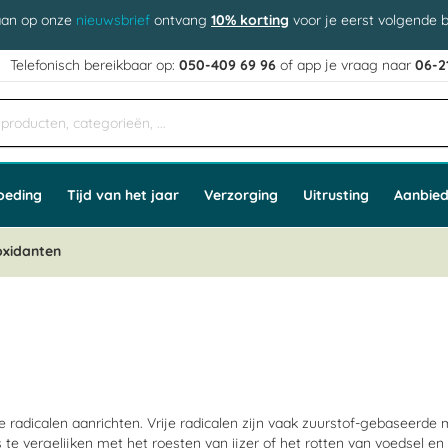
aan op onze
nieuwsbrief
ontvang
10% korting
voor je eerst volgende b
j
Telefonisch bereikbaar op:
050-409 69 96
of app
e vraag naar
06-2
oeding
Tijd van het jaar
Verzorging
Uitrusting
Aanbied
oxidanten
 radicalen aanrichten. Vrije radicalen zijn vaak zuurstof-gebaseerde
s te vergelijken met het roesten van ijzer of het rotten van voedsel 