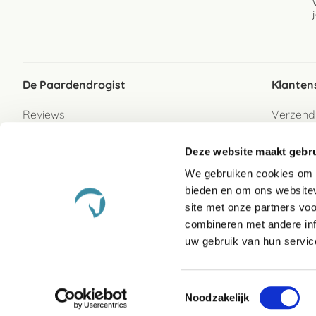
De Paardendrogist
Klanten
Reviews
Verzend
Over ons
Bezorgs
Deze website maakt gebru
Vacatures
Betaalwi
We gebruiken cookies om c
Contact
Retour
bieden en om ons websitev
Retour s
site met onze partners vo
combineren met andere inf
Garanti
uw gebruik van hun servic
Veelges
Toestemmingsselectie
Noodzakelijk
Algemene Voor