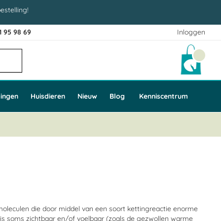
estelling!
1 95 98 69
Inloggen
Winke
ingen
Huisdieren
Nieuw
Blog
Kenniscentrum
 moleculen die door middel van een soort kettingreactie enorme
en is soms zichtbaar en/of voelbaar (zoals de gezwollen warme