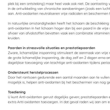
plek bij een ontsteking) maar heel vaak ook niet. De aantasting va
in de ontwikkeling van chronische aandoeningen (zoals een luch
aan. Anti-oxidanten neutraliseren vrije radicalen en beschermen 
In natuurlijke omstandigheden heeft het lichaam de beschikking
anti-oxidanten in het lichaam hoger dan bij een paard in de vrij
afvoer van afvalstoffen bevatten vaak een combinatie vitaminen 
kruiden.
Paarden in stressvolle situaties en prestatiepaarden
Zware, lichamelijke inspanning stimuleert de aanmaak van vrije r
de grote lichamelijke inspanning, de dag zelf en 2 dagen erna a
dagelijkse toevoeging van krachtige anti-oxidanten tijdens perio
Ondersteunt herstelprocessen
Door het rantsoen gedurende een aantal maanden aan te vullen me
mogelijk is, helpen anti-oxidanten bij het beschermen van nog 
Toediening
U kunt Anti-oxidanten gerust dagelijks geven; prestatiepaarden 
extra Anti-oxidanten toevoegen. In dat geval raden wij aan om 