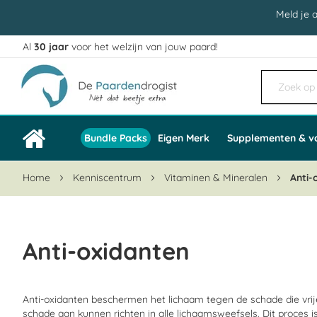
Meld je 
Al
30 jaar
voor het welzijn van jouw paard!
Ga
naar
de
inhoud
Bundle Packs
Eigen Merk
Supplementen & v
Home
Kenniscentrum
Vitaminen & Mineralen
Anti-
Anti-oxidanten
Anti-oxidanten beschermen het lichaam tegen de schade die vrije
schade aan kunnen richten in alle lichaamsweefsels. Dit proces i