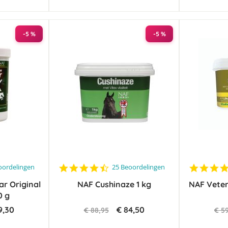
-5 %
-5 %
4.4
oordelingen
25 Beoordelingen
star
ar Original
NAF Cushinaze 1 kg
rating
NAF Veter
0 g
9,30
€ 84,50
€ 88,95
€ 5