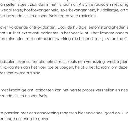
n cellen speelt zich dan in het lichaam af. Als vrije radicalen niet om
twegallergie, hoefbevangenheid, spierbevangenheid, huidallergie, ar
het gezonde cellen en weefsels tegen vrije radicalen.
 over voldoende anti-oxidanten. Door de huidige leefomstandigheden e
e natuur. Met extra anti-oxidanten in het voer kunt u het lichaam ond
en mineralen met anti-oxidantwerking (de bekendste zijn Vitamine C, 
adicalen, evenals emotionele stress, zoals een verhuizing, wedstrijde
nti-oxidanten aan het voer toe te voegen, helpt u het lichaam om dez
des van zware training.
t krachtige anti-oxidanten kan het herstelproces versnellen en neemt
gezonde cellen en weefsels.
en paarden met een aandoening reageren hier vaak heel goed op. U kun
een hoge dosering te geven.