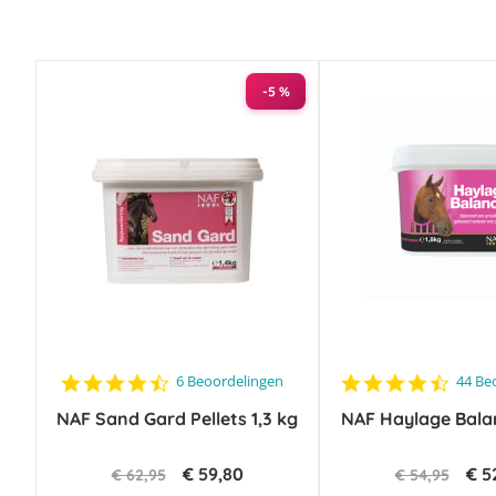
-5 %
4.7
4.4
6 Beoordelingen
44 Be
star
star
NAF Sand Gard Pellets 1,3 kg
rating
NAF Haylage Balan
rating
€ 59,80
€ 5
€ 62,95
€ 54,95