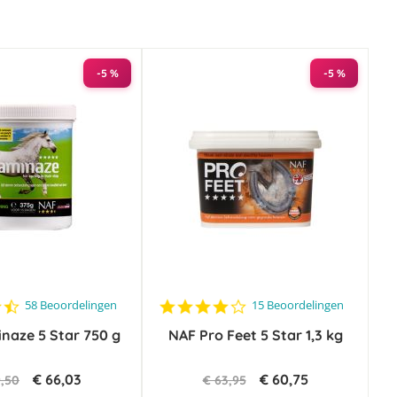
-5 %
-5 %
4.4
4.1
58 Beoordelingen
15 Beoordelingen
star
star
naze 5 Star 750 g
rating
NAF Pro Feet 5 Star 1,3 kg
rating
€ 66,03
€ 60,75
9,50
€ 63,95