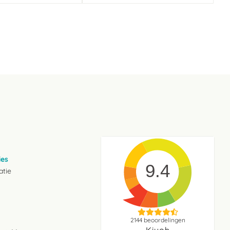
ies
9.4
atie
2144
beoordelingen