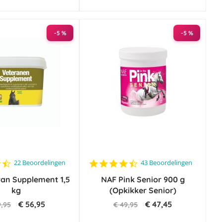
-5 %
-5 %
4.4
4.5
22 Beoordelingen
43 Beoordelingen
star
star
an Supplement 1,5
rating
NAF Pink Senior 900 g
rating
kg
(Opkikker Senior)
€ 56,95
€ 47,45
9,95
€ 49,95