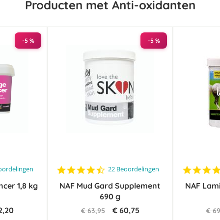
Producten met Anti-oxidanten
-5 %
-5 %
4.5
oordelingen
22 Beoordelingen
star
cer 1,8 kg
NAF Mud Gard Supplement
rating
NAF Lami
690 g
2,20
€ 60,75
€ 63,95
€ 6