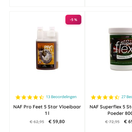
-5 %
4.6
4.6
13 Beoordelingen
27 Be
star
star
NAF Pro Feet 5 Star Vloeibaar
rating
NAF Superflex 5 St
rating
1 l
Poeder 80
€ 59,80
€ 6
€ 62,95
€ 72,95