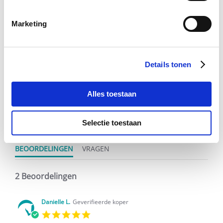
Marketing
Voeg toe aan winkeltas
Voeg t
Details tonen
4.5
star
2 Beoordelingen
Alles toestaan
rating
Schrijf Een Review
Stel Een Vraag
Selectie toestaan
BEOORDELINGEN
VRAGEN
2 Beoordelingen
Danielle L.
Geverifieerde koper
5.0
star