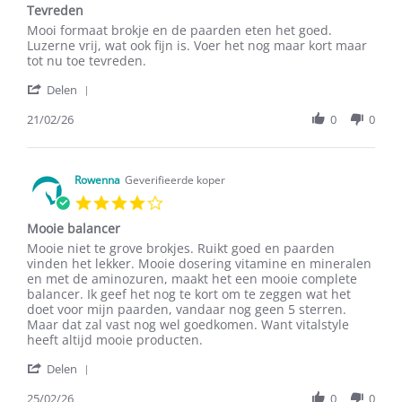
Tevreden
rating
Review
review
Mooi formaat brokje en de paarden eten het goed.
by
stating
Luzerne vrij, wat ook fijn is. Voer het nog maar kort maar
Danielle
Tevreden
tot nu toe tevreden.
L.
'
on
Delen
Share
21
Review
21/02/26
0
0
Feb
by
2026
Danielle
L.
on
Rowenna
Geverifieerde koper
21
4.0
Feb
star
2026
Mooie balancer
rating
Review
review
Mooie niet te grove brokjes. Ruikt goed en paarden
by
stating
vinden het lekker. Mooie dosering vitamine en mineralen
Rowenna
Mooie
en met de aminozuren, maakt het een mooie complete
on
balancer
balancer. Ik geef het nog te kort om te zeggen wat het
25
doet voor mijn paarden, vandaar nog geen 5 sterren.
Feb
Maar dat zal vast nog wel goedkomen. Want vitalstyle
2026
heeft altijd mooie producten.
'
Delen
Share
Review
25/02/26
0
0