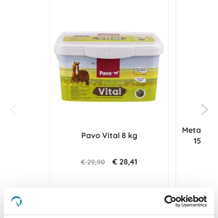
Metazoa 
Pavo Vital 8 kg
15 kg 
€ 28,41
€ 29,90
Voeg toe aan winkeltas
Voeg t