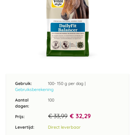
Ga
naar
het
Gebruik:
100- 150 g per dag
|
begin
Gebruiksberekening
van
de
Aantal
100
afbeeldingen-
dagen:
gallerij
€ 33,99
€ 32,29
Prijs:
Levertijd:
Direct leverbaar