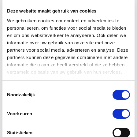
Deze website maakt gebruik van cookies
Anderen kochten ook
We gebruiken cookies om content en advertenties te
personaliseren, om functies voor social media te bieden
en om ons websiteverkeer te analyseren. Ook delen we
informatie over uw gebruik van onze site met onze
partners voor social media, adverteren en analyse. Deze
partners kunnen deze gegevens combineren met andere
informatie die u aan ze heeft verstrekt of die ze hebben
verzameld op basis van uw gebruik van hun services.
Toestemmingsselectie
Noodzakelijk
Voorkeuren
Wendals Moody Mare
Paardendr
€ 43,23
Statistieken
€ 45,50
€ 