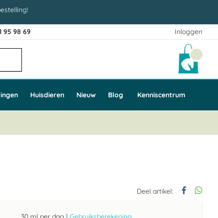
estelling!
1 95 98 69
Inloggen
Winke
ingen
Huisdieren
Nieuw
Blog
Kenniscentrum
Deel artikel:
30 ml per dag
|
Gebruiksberekening