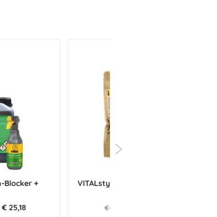
n-Blocker +
VITALstyle Senior & Balance
Muesli
€ 25,18
€ 3,60
€ 3,79