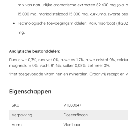
mix van natuurlijke aromatische extracten 62.400 mg (o.a.
15.000 mg, mariadistelzaad 15.000 mg, kurkuma, zwarte bes
Technologische toevoegingsmiddelen: Kaliumsorbaat (1k202)
mg.
Analytische bestanddelen:
Ruw eiwit 0,3%, ruw vet 0%, ruwe as 1,7%, ruwe celstof 0%, calciu
magnesium 0%, vocht 81,6%, suiker 0,08%, zetmeel 0%.
*Met toegevoegde vitaminen en mineralen. Graanvrij recept en v
Eigenschappen
Eigenschappen
SKU
VTL00047
Verpakking
Doseerflacon
Vorm
Vloeibaar