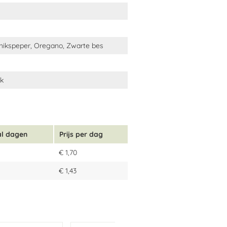
nnikspeper, Oregano, Zwarte bes
nk
al dagen
Prijs per dag
€ 1,70
€ 1,43