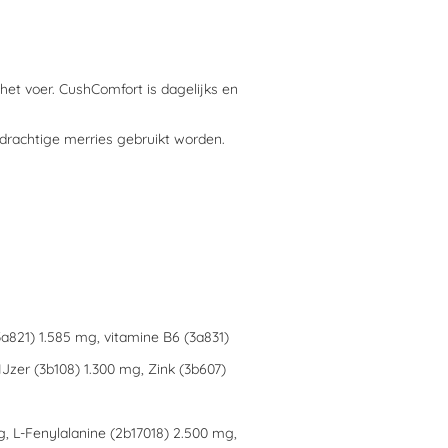
 het voer. CushComfort is dagelijks en
 drachtige merries gebruikt worden.
3a821) 1.585 mg, vitamine B6 (3a831)
Jzer (3b108) 1.300 mg, Zink (3b607)
, L-Fenylalanine (2b17018) 2.500 mg,