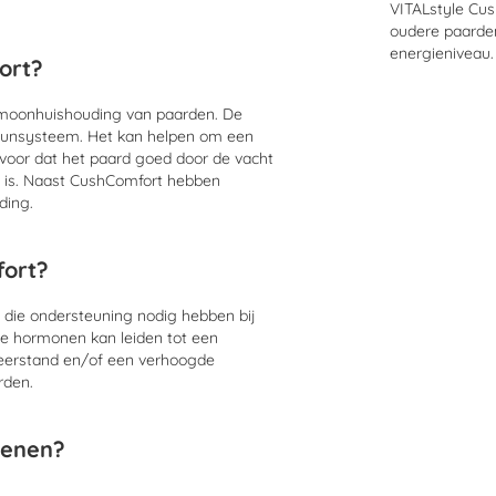
VITALstyle Cu
oudere paarden
energieniveau.
ort?
ormoonhuishouding van paarden. De
muunsysteem. Het kan helpen om een
voor dat het paard goed door de vacht
aal is. Naast CushComfort hebben
eding.
fort?
 die ondersteuning nodig hebben bij
e hormonen kan leiden tot een
 weerstand en/of een verhoogde
orden.
ienen?