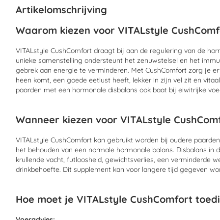
begin
Artikelomschrijving
van
de
Waarom kiezen voor VITALstyle CushComf
afbeeldingen-
gallerij
VITALstyle CushComfort draagt bij aan de regulering van de h
unieke samenstelling ondersteunt het zenuwstelsel en het im
gebrek aan energie te verminderen. Met CushComfort zorg je er
heen komt, een goede eetlust heeft, lekker in zijn vel zit en vit
paarden met een hormonale disbalans ook baat bij eiwitrijke vo
Wanneer kiezen voor VITALstyle CushCom
VITALstyle CushComfort kan gebruikt worden bij oudere paarden
het behouden van een normale hormonale balans. Disbalans in d
krullende vacht, futloosheid, gewichtsverlies, een verminderde
drinkbehoefte. Dit supplement kan voor langere tijd gegeven w
Hoe moet je VITALstyle CushComfort toed
Voeradvies: