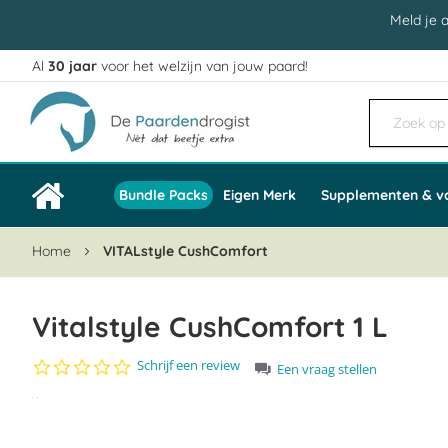
Meld je 
Al
30 jaar
voor het welzijn van jouw paard!
Ga
naar
de
inhoud
Bundle Packs
Eigen Merk
Supplementen & v
Home
VITALstyle CushComfort
Vitalstyle CushComfort 1 L
0.0
Schrijf een review
Een vraag stellen
star
Ga
rating
naar
het