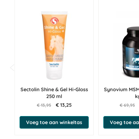
Sectolin Shine & Gel Hi-Gloss
Synovium MSM 
250 ml
k
€ 13,25
€ 13,95
€ 69,95
Voeg toe aan winkeltas
Voeg toe aa