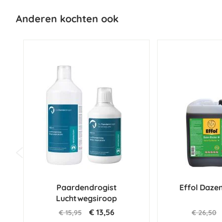
Anderen kochten ook
Paardendrogist
Effol Daze
Luchtwegsiroop
€ 13,56
€ 15,95
€ 26,50