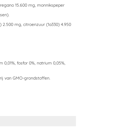
 oregano 15.600 mg, monnikspeper
sen).
 2.500 mg, citroenzuur (1a330) 4.950
m 0,01%, fosfor 0%, natrium 0,05%,
rij van GMO-grondstoffen.