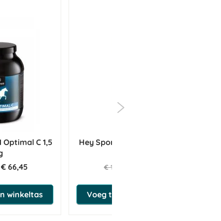
Optimal C 1,5
Hey Sport Tex Impra 200 ml
g
A
€ 66,45
€ 13,25
€ 13,95
n winkeltas
Voeg toe aan winkeltas