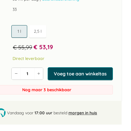
33
1 l
2,5 l
€ 53,19
€ 55,99
Direct leverbaar
Voeg toe aan winkeltas
Verlaag
Verhoog
de
de
aantal
aantal
Nog maar 3 beschikbaar
Vandaag voor
17:00 uur
besteld
morgen in huis