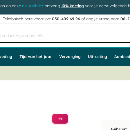
aan op onze
nieuwsbrief
ontvang
10% korting
voor je eerst volgende b
j
Telefonisch bereikbaar op:
050-409 69 96
of app
e vraag naar
06-2
oeding
Tijd van het jaar
Verzorging
Uitrusting
Aanbied
-5%
Gebruik: