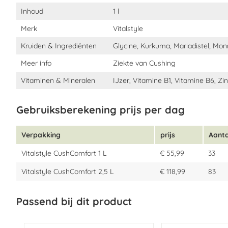
Inhoud
1 l
Merk
Vitalstyle
Kruiden & Ingrediënten
Glycine, Kurkuma, Mariadistel, Mo
Meer info
Ziekte van Cushing
Vitaminen & Mineralen
IJzer, Vitamine B1, Vitamine B6, Zi
Gebruiksberekening prijs per dag
Verpakking
prijs
Aant
Vitalstyle CushComfort 1 L
€ 55,99
33
Vitalstyle CushComfort 2,5 L
€ 118,99
83
Passend bij dit product