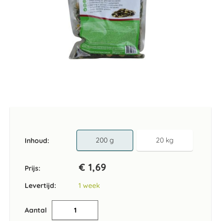
Ga
naar
het
begin
van
200 g
20 kg
Inhoud
de
afbeeldingen-
€ 1,69
gallerij
Prijs:
Levertijd:
1 week
Aantal