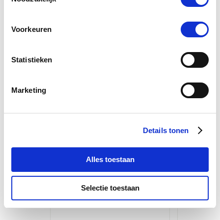
Voorkeuren
Statistieken
Marketing
Vitalbix NutriMash
Pavo 
Details tonen
€ 19,95
€ 
Alles toestaan
Selectie toestaan
Voeg toe aan winkeltas
Voeg t