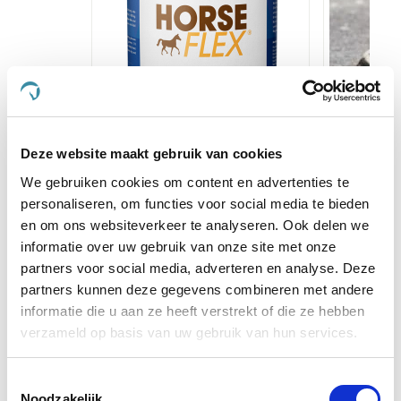
HorseFlex Glucose Support
Ice-Vibe 
Deze website maakt gebruik van cookies
We gebruiken cookies om content en advertenties te
€ 32,50
€ 
personaliseren, om functies voor social media te bieden
en om ons websiteverkeer te analyseren. Ook delen we
informatie over uw gebruik van onze site met onze
Voeg toe aan winkeltas
Voeg t
partners voor social media, adverteren en analyse. Deze
partners kunnen deze gegevens combineren met andere
informatie die u aan ze heeft verstrekt of die ze hebben
Anderen kochten ook
verzameld op basis van uw gebruik van hun services.
Toestemmingsselectie
Noodzakelijk