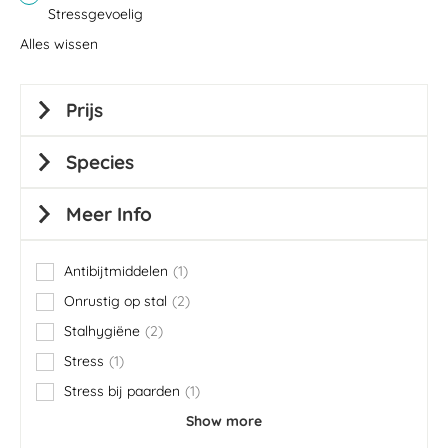
Stressgevoelig
Alles wissen
Prijs
Species
Meer Info
Antibijtmiddelen
1
item
Onrustig op stal
2
items
Stalhygiëne
2
items
Stress
1
item
Stress bij paarden
1
item
Show more