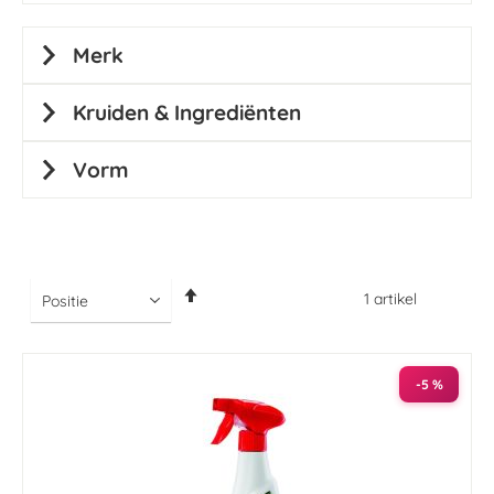
Merk
Kruiden & Ingrediënten
Vorm
Van
1
artikel
hoog
naar
laag
sorteren
-5 %