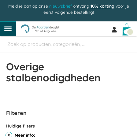
Meld je aan op onze
nieuwsbrief
ontvang
10% korting
voor je
eerst volgende bestelling!
Win
Overige
stalbenodigdheden
Filteren
Huidige filters
Meer info