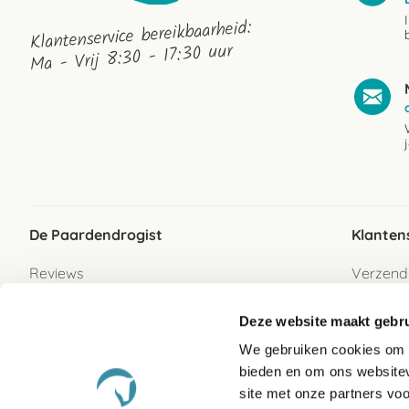
Klantenservice bereikbaarheid:
Ma - Vrij 8:30 - 17:30 uur
De Paardendrogist
Klanten
Reviews
Verzend
Over ons
Bezorgs
Deze website maakt gebru
Vacatures
Betaalwi
We gebruiken cookies om c
Contact
Retour
bieden en om ons websitev
Retour s
site met onze partners vo