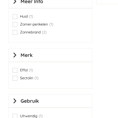
Meer Info
Huid
1
item
Zomer-perikelen
1
item
Zonnebrand
2
items
Merk
Effol
1
item
Sectolin
1
item
Gebruik
Uitwendig
1