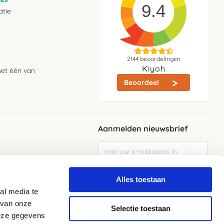
9.4
atie
2144
beoordelingen
Kiyoh
met één van
Beoordeel
Aanmelden nieuwsbrief
Abonneer
u
op
Meld je aan
onze
Alles toestaan
nieuwsbrief
al media te
Elke week de beste acties en het laaste
nieuws in je eigen mailbox
 van onze
Selectie toestaan
deze gegevens