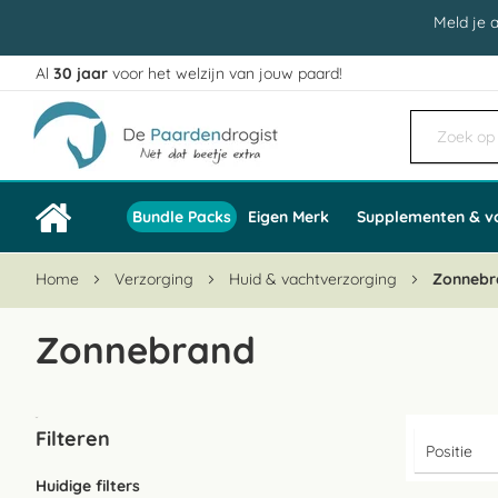
Meld je 
Al
30 jaar
voor het welzijn van jouw paard!
Ga
naar
de
inhoud
Bundle Packs
Eigen Merk
Supplementen & v
Home
Verzorging
Huid & vachtverzorging
Zonnebr
Zonnebrand
Filteren
Huidige filters