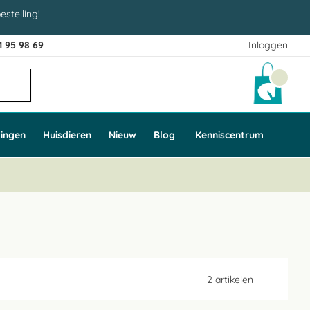
estelling!
1 95 98 69
Inloggen
Winke
ingen
Huisdieren
Nieuw
Blog
Kenniscentrum
2
artikelen