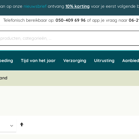
aan op onze
nieuwsbrief
ontvang
10% korting
voor je eerst volgende b
j
Telefonisch bereikbaar op:
050-409 69 96
of app
e vraag naar
06-2
oeding
Tijd van het jaar
Verzorging
Uitrusting
Aanbied
and
Van
hoog
naar