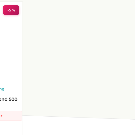
-5 %
ing
rand 500
ar