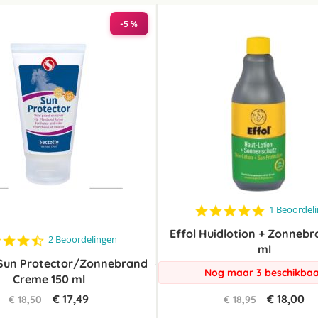
laag
sorteren
-5 %
5.0
1 Beoordel
star
Effol Huidlotion + Zonneb
rating
4.5
2 Beoordelingen
ml
star
 Sun Protector/Zonnebrand
rating
Nog maar 3 beschikba
Creme 150 ml
€ 17,49
€ 18,00
€ 18,50
€ 18,95