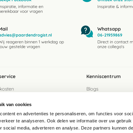
Inspiratie, informatie en
Inspiratie & inform
bereikbaar voor vragen
Mail
Whatsapp
advies@paardendrogist.nl
06-21959869
Wij reageren binnen 1 werkdag op
Direct in contact 
jouw gestelde vragen
onze collega's
service
Kenniscentrum
kosten
Blogs
ervice
Ingredientenwijzer
ik van cookies
jzen
Merken
ontent en advertenties te personaliseren, om functies voor soci
erkeer te analyseren. Ook delen we informatie over uw gebruik
turen als gast
or social media, adverteren en analyse. Deze partners kunnen 