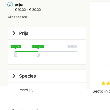
prijs
€ 10,00 - € 20,00
Alles wissen
Prijs
€ 17,49
€ 20,00
€ 24,23
Species
Paard
2
Sectolin
items