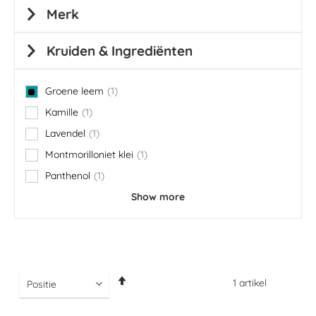
Merk
Kruiden & Ingrediënten
Groene leem
1
item
Kamille
1
item
Lavendel
1
item
Montmorilloniet klei
1
item
Panthenol
1
item
Show more
Van
1
artikel
hoog
naar