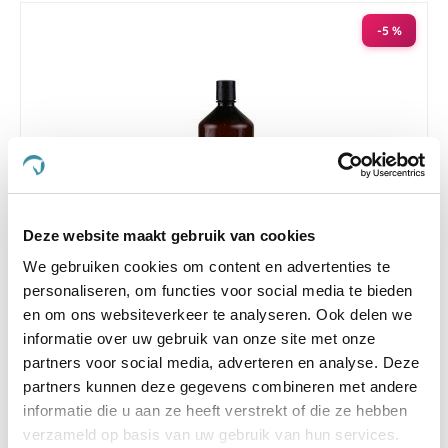
laag
sorteren
-5 %
Deze website maakt gebruik van cookies
We gebruiken cookies om content en advertenties te
personaliseren, om functies voor social media te bieden
5.0
1 Beoordeling
star
en om ons websiteverkeer te analyseren. Ook delen we
F.N.A. Groene Leem Shampoo 1000 ml
rating
informatie over uw gebruik van onze site met onze
€ 26,55
€ 27,95
partners voor social media, adverteren en analyse. Deze
partners kunnen deze gegevens combineren met andere
informatie die u aan ze heeft verstrekt of die ze hebben
verzameld op basis van uw gebruik van hun services.