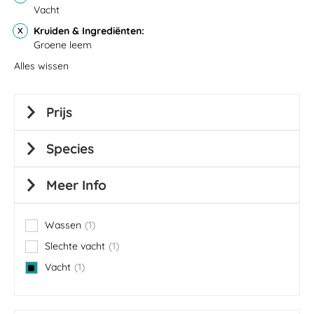
Vacht
Kruiden & Ingrediënten
Groene leem
Alles wissen
Prijs
Species
Meer Info
Wassen
1
item
Slechte vacht
1
item
Vacht
1
item