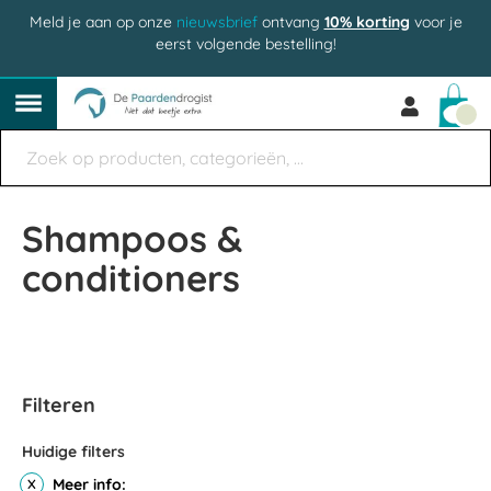
Meld je aan op onze
nieuwsbrief
ontvang
10% korting
voor je
eerst volgende bestelling!
Win
Shampoos &
conditioners
Filteren
Huidige filters
Meer info