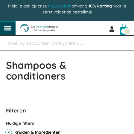
Meld je aan op onze
nieuwsbrief
ontvang
10% korting
voor je
eerst volgende bestelling!
Win
Shampoos &
conditioners
Filteren
Huidige filters
Kruiden & Ingrediënten