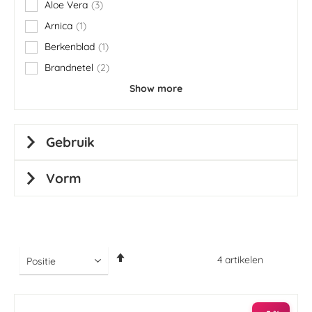
Aloe Vera
3
items
Arnica
1
item
Berkenblad
1
item
Brandnetel
2
items
Show more
Gebruik
Vorm
Van
4
artikelen
hoog
naar
laag
sorteren