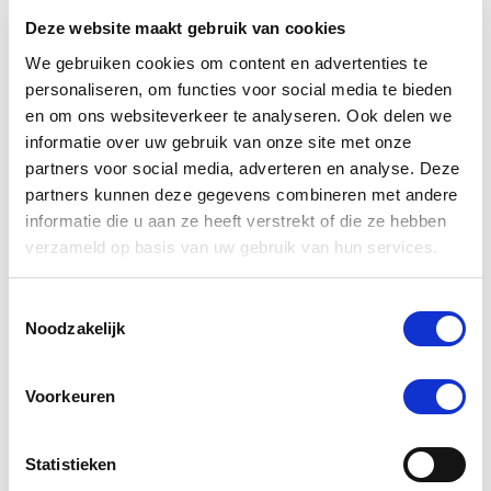
Deze website maakt gebruik van cookies
We gebruiken cookies om content en advertenties te
-5 %
personaliseren, om functies voor social media te bieden
en om ons websiteverkeer te analyseren. Ook delen we
informatie over uw gebruik van onze site met onze
partners voor social media, adverteren en analyse. Deze
partners kunnen deze gegevens combineren met andere
informatie die u aan ze heeft verstrekt of die ze hebben
verzameld op basis van uw gebruik van hun services.
Toestemmingsselectie
Noodzakelijk
4.8
25 Beoordelingen
star
Voorkeuren
Cowboy Magic Rosewater Shampoo 60 ml
rating
€ 3,56
€ 3,75
Statistieken