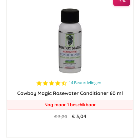
-5 %
4.6
14 Beoordelingen
star
Cowboy Magic Rosewater Conditioner 60 ml
rating
Nog maar 1 beschikbaar
€ 3,04
€ 3,20