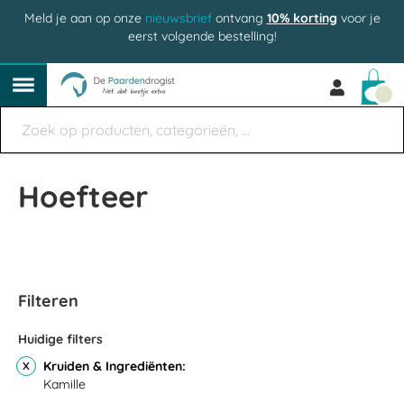
Meld je aan op onze
nieuwsbrief
ontvang
10% korting
voor je
eerst volgende bestelling!
Win
Hoefteer
Filteren
Huidige filters
Kruiden & Ingrediënten
Kamille