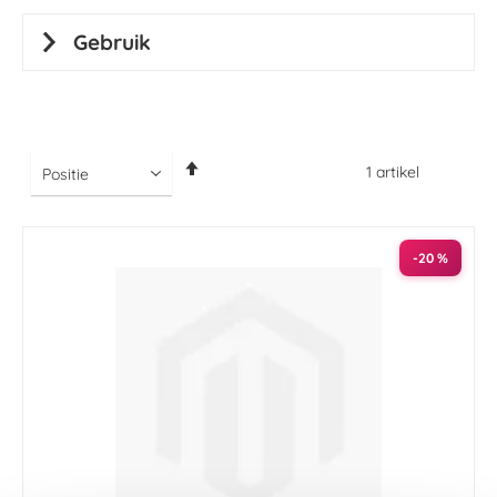
Gebruik
Van
1
artikel
hoog
naar
laag
sorteren
-20 %