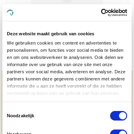
3.6
5 Beoordelingen
star
Vitalstyle HoefSpray Pro 200 ml
rating
€ 15,99
Deze website maakt gebruik van cookies
€ 19,99
We gebruiken cookies om content en advertenties te
personaliseren, om functies voor social media te bieden
en om ons websiteverkeer te analyseren. Ook delen we
informatie over uw gebruik van onze site met onze
partners voor social media, adverteren en analyse. Deze
partners kunnen deze gegevens combineren met andere
Hulp en advies nodig?
informatie die u aan ze heeft verstrekt of die ze hebben
Jouw paard gezond houden en krijgen. Dat is waar we het
verzameld op basis van uw gebruik van hun services.
allemaal voor doen. Bij De Paardendrogist worden we
gedreven door onze visie: het leveren van producten van
topkwaliteit, uitgebreide informatieverstrekking en
Toestemmingsselectie
"ouderwetse" service. Wij helpen je graag, doen wat wij
Noodzakelijk
beloven en rusten pas als jij tevreden bent; dat menen we en
dat checken we ook.