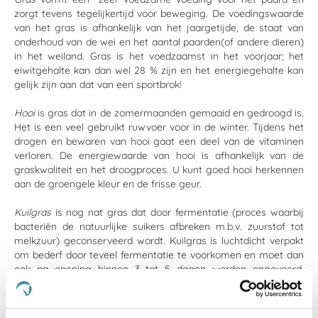
zorgt tevens tegelijkertijd voor beweging. De voedingswaarde
van het gras is afhankelijk van het jaargetijde, de staat van
onderhoud van de wei en het aantal paarden(of andere dieren)
in het weiland. Gras is het voedzaamst in het voorjaar; het
eiwitgehalte kan dan wel 28 % zijn en het energiegehalte kan
gelijk zijn aan dat van een sportbrok!
Hooi
is gras dat in de zomermaanden gemaaid en gedroogd is.
Het is een veel gebruikt ruwvoer voor in de winter. Tijdens het
drogen en bewaren van hooi gaat een deel van de vitaminen
verloren. De energiewaarde van hooi is afhankelijk van de
graskwaliteit en het droogproces. U kunt goed hooi herkennen
aan de groengele kleur en de frisse geur.
Kuilgras
is nog nat gras dat door fermentatie (proces waarbij
bacteriën de natuurlijke suikers afbreken m.b.v. zuurstof tot
melkzuur) geconserveerd wordt. Kuilgras is luchtdicht verpakt
om bederf door teveel fermentatie te voorkomen en moet dan
ook na opening binnen 3 tot 5 dagen worden opgevoerd.
Kuilgras is relatief energierijk, maar bevat niet altijd de
hoeveelheid structuurrijke vezels die een paard nodig heeft.
Een bijkomend voordeel van kuilgras is dat het stofvrij is en om