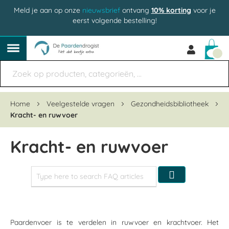
Meld je aan op onze
nieuwsbrief
ontvang
10% korting
voor je
eerst volgende bestelling!
Win
Home
Veelgestelde vragen
Gezondheidsbibliotheek
Kracht- en ruwvoer
Kracht- en ruwvoer
Zoeken
Paardenvoer is te verdelen in ruwvoer en krachtvoer. Het