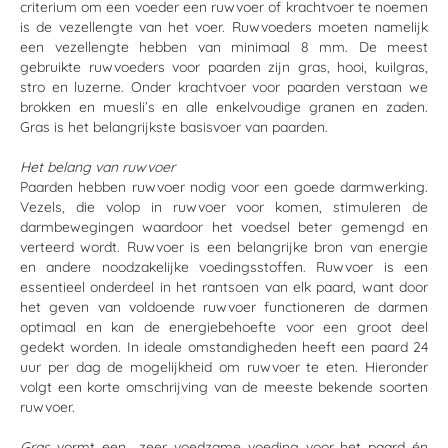
criterium om een voeder een ruwvoer of krachtvoer te noemen
is de vezellengte van het voer. Ruwvoeders moeten namelijk
een vezellengte hebben van minimaal 8 mm. De meest
gebruikte ruwvoeders voor paarden zijn gras, hooi, kuilgras,
stro en luzerne. Onder krachtvoer voor paarden verstaan we
brokken en muesli’s en alle enkelvoudige granen en zaden.
Gras is het belangrijkste basisvoer van paarden.
Het belang van ruwvoer
Paarden hebben ruwvoer nodig voor een goede darmwerking.
Vezels, die volop in ruwvoer voor komen, stimuleren de
darmbewegingen waardoor het voedsel beter gemengd en
verteerd wordt. Ruwvoer is een belangrijke bron van energie
en andere noodzakelijke voedingsstoffen. Ruwvoer is een
essentieel onderdeel in het rantsoen van elk paard, want door
het geven van voldoende ruwvoer functioneren de darmen
optimaal en kan de energiebehoefte voor een groot deel
gedekt worden. In ideale omstandigheden heeft een paard 24
uur per dag de mogelijkheid om ruwvoer te eten. Hieronder
volgt een korte omschrijving van de meeste bekende soorten
ruwvoer.
Gras
vormt een zeer voedzame voeding voor het paard én