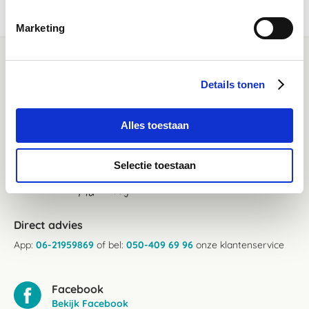
was helpful)
Marketing
Details tonen
Alles toestaan
Klantenservice bereikbaarheid:
Selectie toestaan
Ma - Vrij 8:30 - 17:30 uur
Direct advies
App:
06-21959869
of bel:
050-409 69 96
onze klantenservice
Facebook
Bekijk Facebook