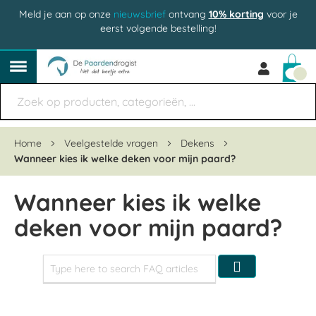
Meld je aan op onze
nieuwsbrief
ontvang
10% korting
voor je
eerst volgende bestelling!
Win
Home
Veelgestelde vragen
Dekens
Wanneer kies ik welke deken voor mijn paard?
Wanneer kies ik welke
deken voor mijn paard?
Zoeken