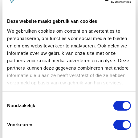
Uitrijdeken
Deze website maakt gebruik van cookies
Het kan fijn zijn om tijdens de warming-up of op koude
dagen tijdens het rijden of uitstappen een
deken
op te
We gebruiken cookies om content en advertenties te
doen. Hiervoor zijn speciale dekens met een uitsparing voor
personaliseren, om functies voor social media te bieden
het zadel. Deze zijn verkrijgbaar in ademende en
en om ons websiteverkeer te analyseren. Ook delen we
waterdichte uitvoeringen. Zo koelt je paard niet te snel af.
informatie over uw gebruik van onze site met onze
partners voor social media, adverteren en analyse. Deze
Vliegendeken
partners kunnen deze gegevens combineren met andere
Vliegendekens
zijn ideaal tijdens de zomerperiode als er
informatie die u aan ze heeft verstrekt of die ze hebben
veel muggen en vliegen zijn. Het beschermt je paard tegen
verzameld op basis van uw gebruik van hun services.
de kriebels van deze insecten. Vaak zijn de dekens UV-
werend en beschermt het de huid ook nog eens tegen de
felle zon.
Toestemmingsselectie
Noodzakelijk
Eczeemdeken
Heeft je paard last van zomereczeem, dan kun je hem/haar
Voorkeuren
al vroegtijdig in het voorjaar een
eczeemdeken
op doen. Dit
voorkomt dat hij/zij gaat schuren. Bij deze dekens worden