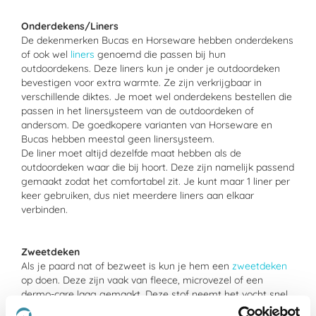
Onderdekens/Liners
De dekenmerken Bucas en Horseware hebben onderdekens
of ook wel
liners
genoemd die passen bij hun
outdoordekens. Deze liners kun je onder je outdoordeken
bevestigen voor extra warmte. Ze zijn verkrijgbaar in
verschillende diktes. Je moet wel onderdekens bestellen die
passen in het linersysteem van de outdoordeken of
andersom. De goedkopere varianten van Horseware en
Bucas hebben meestal geen linersysteem.
De liner moet altijd dezelfde maat hebben als de
outdoordeken waar die bij hoort. Deze zijn namelijk passend
gemaakt zodat het comfortabel zit. Je kunt maar 1 liner per
keer gebruiken, dus niet meerdere liners aan elkaar
verbinden.
Zweetdeken
Als je paard nat of bezweet is kun je hem een
zweetdeken
op doen. Deze zijn vaak van fleece, microvezel of een
dermo-care laag gemaakt. Deze stof neemt het vocht snel
op en voert het snel af. Ze zijn ook ideaal tijdens transport.