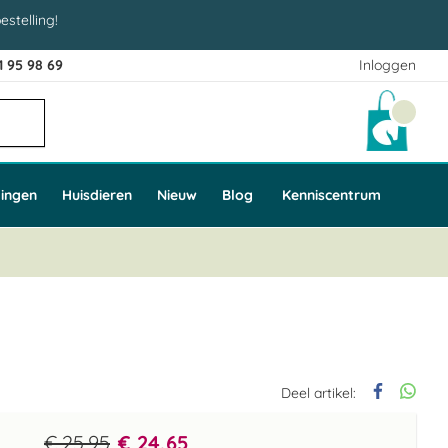
estelling!
1 95 98 69
Inloggen
Winke
ingen
Huisdieren
Nieuw
Blog
Kenniscentrum
Deel artikel:
€ 25,95
€ 24,65