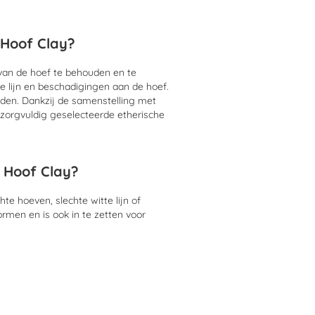
 Hoof Clay?
van de hoef te behouden en te
e lijn en beschadigingen aan de hoef.
oeden. Dankzij de samenstelling met
e zorgvuldig geselecteerde etherische
 Hoof Clay?
te hoeven, slechte witte lijn of
men en is ook in te zetten voor
ay gebruiken?
que-horn Natural Hoof Clay op
tte lijn met een voldoende dikke laag