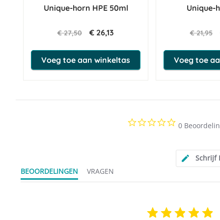
Unique-horn HPE 50ml
Unique-
€ 26,13
€ 27,50
€ 21,95
Voeg toe aan winkeltas
Voeg toe aa
0.0
0 Beoordeli
star
rating
Schrijf
BEOORDELINGEN
VRAGEN