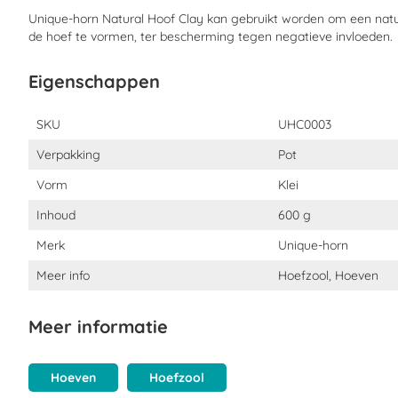
Unique-horn Natural Hoof Clay in. Bij ernstige problemen dagelij
Unique-horn Natural Hoof Clay kan gebruikt worden om een natuu
de hoef te vormen, ter bescherming tegen negatieve invloeden.
Bij gebruik van Unique-horn Natural Hoof Clay voor hoefonderh
de klei op de schone, droge hoef aan te brengen.
Eigenschappen
Bewaren:
buiten bereik van kinderen. In afgesloten verpakking
buiten direct zonlicht.
Eigenschappen
SKU
UHC0003
Verpakking
Pot
Wat zit er in Unique-horn Natural Hoof Cl
Vorm
Klei
Ingrediënten
Demiwater, diatomeeënaarde, Franse klei, zinkoxide, honing, pro
Inhoud
600 g
van drie etherische oliën.
Merk
Unique-horn
Meer info
Hoefzool, Hoeven
Meer informatie
Hoeven
Hoefzool