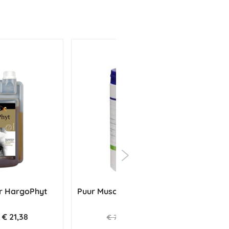
r HargoPhyt
Puur Muscle Mass Paard 500 g
€ 21,38
€ 74,01
€ 77,90