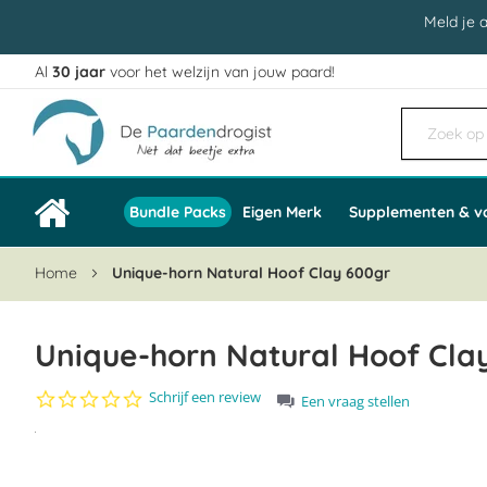
Meld je 
Al
30 jaar
voor het welzijn van jouw paard!
Ga
naar
de
inhoud
Bundle Packs
Eigen Merk
Supplementen & v
Home
Unique-horn Natural Hoof Clay 600gr
Unique-horn Natural Hoof Cla
0.0
Schrijf een review
Een vraag stellen
star
Ga
rating
naar
het