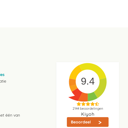
ies
9.4
atie
2144
beoordelingen
Kiyoh
met één van
Beoordeel