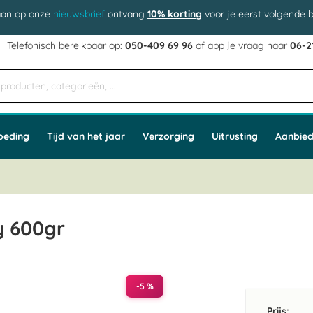
aan op onze
nieuwsbrief
ontvang
10% korting
voor je eerst volgende b
j
Telefonisch bereikbaar op:
050-409 69 96
of app
e vraag naar
06-2
oeding
Tijd van het jaar
Verzorging
Uitrusting
Aanbied
y 600gr
-5 %
Prijs: