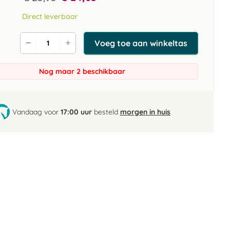
Direct leverbaar
Voeg toe aan winkeltas
Verlaag
Verhoog
de
de
aantal
aantal
Nog maar 2 beschikbaar
Vandaag voor
17:00 uur
besteld
morgen in huis