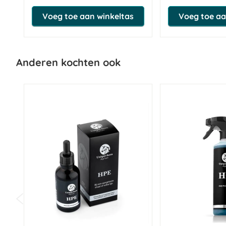
Voeg toe aan winkeltas
Voeg toe aa
Anderen kochten ook