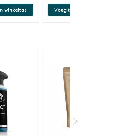
n winkeltas
Voeg toe aan winkeltas