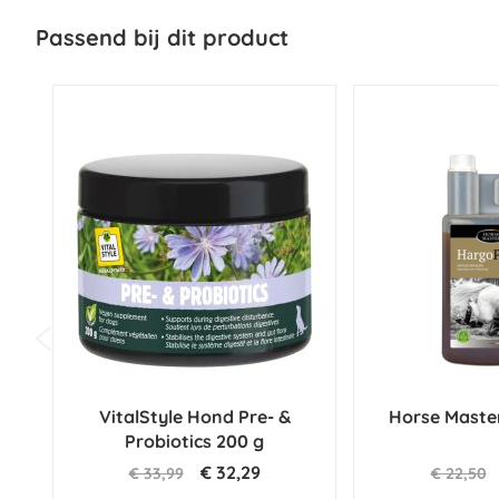
Passend bij dit product
VitalStyle Hond Pre- &
Horse Maste
Probiotics 200 g
€ 32,29
€ 33,99
€ 22,50