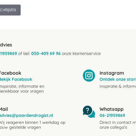
SCHRIJVEN
advies
21959869
of bel:
050-409 69 96
onze klantenservice
Facebook
Instagram
Bekijk Facebook
Ontdek onze stor
Inspiratie, informatie en
Inspiratie & inform
bereikbaar voor vragen
Mail
Whatsapp
advies@paardendrogist.nl
06-21959869
Wij reageren binnen 1 werkdag op
Direct in contact 
jouw gestelde vragen
onze collega's