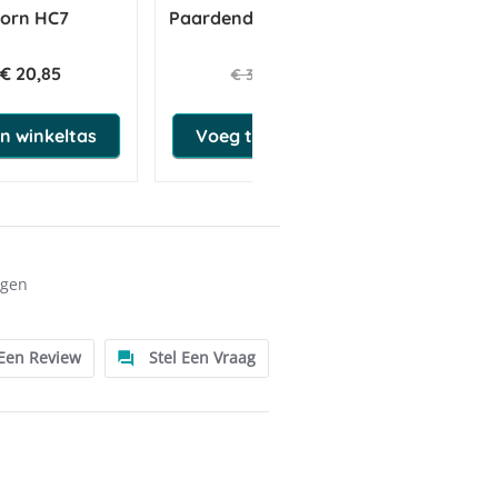
horn HC7
Paardendrogist Luchtweg Mix
Pa
1 kg Zak
€ 20,85
€ 32,26
€ 37,95
n winkeltas
Voeg toe aan winkeltas
ngen
 Een Review
Stel Een Vraag