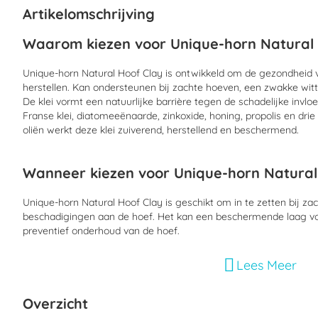
begin
Artikelomschrijving
van
de
Waarom kiezen voor Unique-horn Natural
afbeeldingen-
gallerij
Unique-horn Natural Hoof Clay is ontwikkeld om de gezondheid 
herstellen. Kan ondersteunen bij zachte hoeven, een zwakke witt
De klei vormt een natuurlijke barrière tegen de schadelijke invl
Franse klei, diatomeeënaarde, zinkoxide, honing, propolis en dri
oliën werkt deze klei zuiverend, herstellend en beschermend.
Wanneer kiezen voor Unique-horn Natural
Unique-horn Natural Hoof Clay is geschikt om in te zetten bij zach
beschadigingen aan de hoef. Het kan een beschermende laag vor
preventief onderhoud van de hoef.
Lees Meer
Hoe moet je Unique-horn Natural Hoof Cl
Overzicht
Maak de hoef goed schoon en droog. Een ruime hoeveelheid Uni
onderkant van de hoef aanbrengen. Smeer vooral de straal en wi