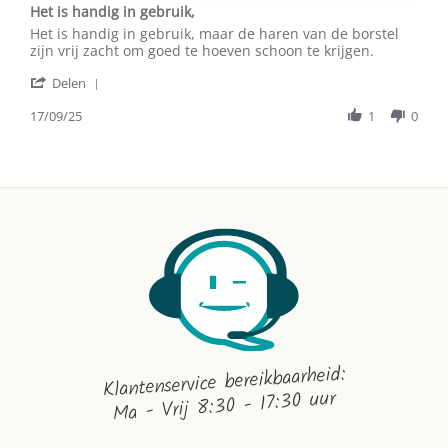
Het is handig in gebruik,
rating
Review
review
Het is handig in gebruik, maar de haren van de borstel
by
stating
zijn vrij zacht om goed te hoeven schoon te krijgen.
Daphne
Het
'
J.
is
Delen
Share
on
handig
Review
17/09/25
1
0
17
in
by
Sep
gebruik,
Daphne
2025
J.
on
17
Sep
2025
Klantenservice bereikbaarheid:
Ma - Vrij 8:30 - 17:30 uur