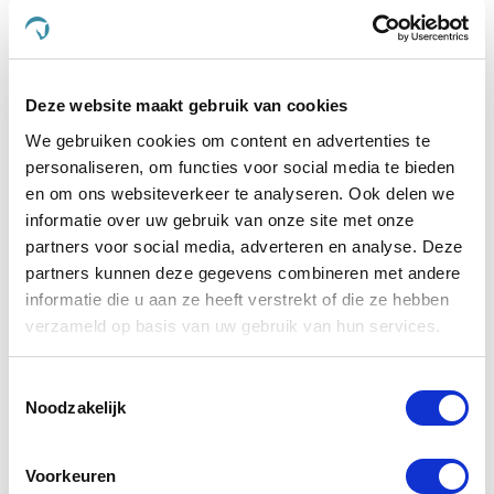
Anderen kochten ook
Deze website maakt gebruik van cookies
We gebruiken cookies om content en advertenties te
personaliseren, om functies voor social media te bieden
en om ons websiteverkeer te analyseren. Ook delen we
informatie over uw gebruik van onze site met onze
partners voor social media, adverteren en analyse. Deze
partners kunnen deze gegevens combineren met andere
informatie die u aan ze heeft verstrekt of die ze hebben
verzameld op basis van uw gebruik van hun services.
Toestemmingsselectie
Noodzakelijk
Cowboy Magic Detangler &
Cowbo
Shine
Voorkeuren
€ 6,03
€ 6,35