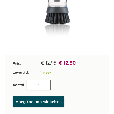
Ga
naar
het
€ 12,95
€ 12,30
Prijs:
begin
van
Levertijd:
1 week
de
afbeeldingen-
Aantal
gallerij
Voeg toe aan winkeltas