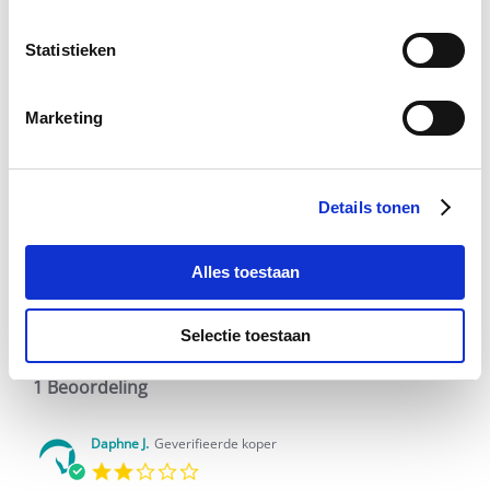
Statistieken
Voeg toe aan winkeltas
Voeg 
Marketing
2.0
star
1 Beoordeling
Details tonen
rating
Schrijf Een Review
Stel Een Vraag
Alles toestaan
BEOORDELINGEN
VRAGEN
Selectie toestaan
1 Beoordeling
Daphne J.
Geverifieerde koper
2.0
star