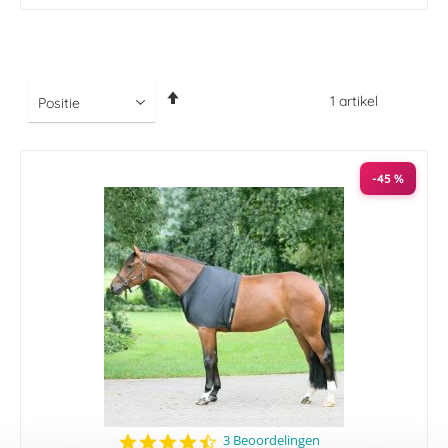
Van
1
artikel
hoog
naar
laag
sorteren
-45 %
4.7
3 Beoordelingen