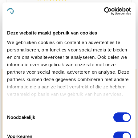
star
Back on Track Schouderbeschermer 135/185
rating
Nog maar 1 beschikbaar
€ 49,47
€ 89,95
Deze website maakt gebruik van cookies
We gebruiken cookies om content en advertenties te
personaliseren, om functies voor social media te bieden
en om ons websiteverkeer te analyseren. Ook delen we
informatie over uw gebruik van onze site met onze
partners voor social media, adverteren en analyse. Deze
Hulp en advies nodig?
partners kunnen deze gegevens combineren met andere
informatie die u aan ze heeft verstrekt of die ze hebben
Jouw paard gezond houden en krijgen. Dat is waar we het
verzameld op basis van uw gebruik van hun services.
allemaal voor doen. Bij De Paardendrogist worden we
gedreven door onze visie: het leveren van producten van
topkwaliteit, uitgebreide informatieverstrekking en
Toestemmingsselectie
"ouderwetse" service. Wij helpen je graag, doen wat wij
Noodzakelijk
beloven en rusten pas als jij tevreden bent; dat menen we en
dat checken we ook.
Voorkeuren