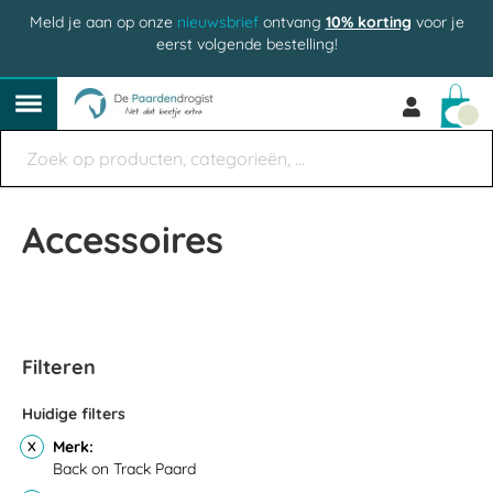
Meld je aan op onze
nieuwsbrief
ontvang
10% korting
voor je
eerst volgende bestelling!
Win
Accessoires
Filteren
Huidige filters
Merk
Back on Track Paard