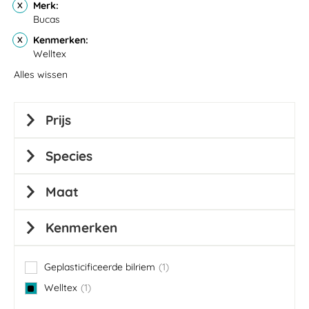
Merk
Bucas
Kenmerken
Welltex
Alles wissen
Prijs
Species
Maat
Kenmerken
Geplasticificeerde bilriem
1
item
Welltex
1
item