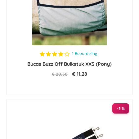
4.0
1 Beoordeling
star
Bucas Buzz Off Buikstuk XXS (Pony)
rating
€ 11,28
€ 20,50
-5 %