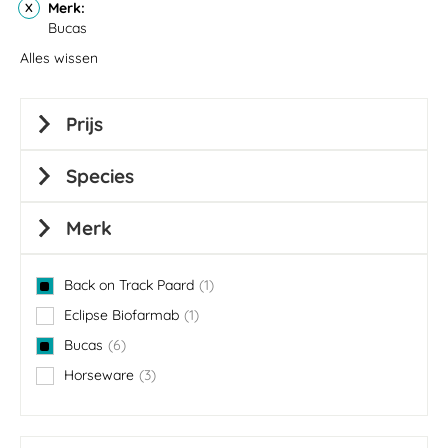
Merk
Bucas
Alles wissen
Prijs
Species
Merk
Back on Track Paard
1
item
Eclipse Biofarmab
1
item
Bucas
6
items
Horseware
3
items