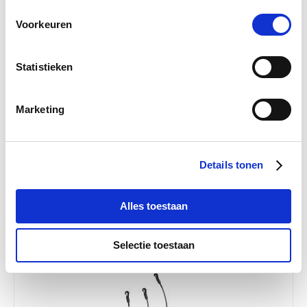
Voorkeuren
Statistieken
4.7
15 Beoordelingen
Marketing
star
Bucas Bilriemen Deluxe Zwart
rating
€ 11,88
€ 12,50
Details tonen
Alles toestaan
Selectie toestaan