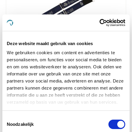
Deze website maakt gebruik van cookies
4.9
7 Beoordelingen
We gebruiken cookies om content en advertenties te
star
Bucas Losse Dekensingel
rating
personaliseren, om functies voor social media te bieden
en om ons websiteverkeer te analyseren. Ook delen we
€ 22,33
€ 23,50
informatie over uw gebruik van onze site met onze
partners voor social media, adverteren en analyse. Deze
partners kunnen deze gegevens combineren met andere
informatie die u aan ze heeft verstrekt of die ze hebben
-5 %
verzameld op basis van uw gebruik van hun services.
Toestemmingsselectie
Noodzakelijk