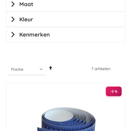
Maat
Kleur
Kenmerken
Van
7
artikelen
hoog
naar
laag
sorteren
-5 %