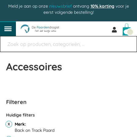
Meld je aan op onze
nieuwsbrief
ontvang
10% korting
voor je
eerst volgende bestelling!
Win
Accessoires
Filteren
Huidige filters
Merk
Back on Track Paard