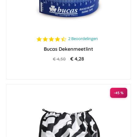
4.5
2 Beoordelingen
star
Bucas Dekenmeetlint
rating
€ 4,28
€ 4,50
-45 %