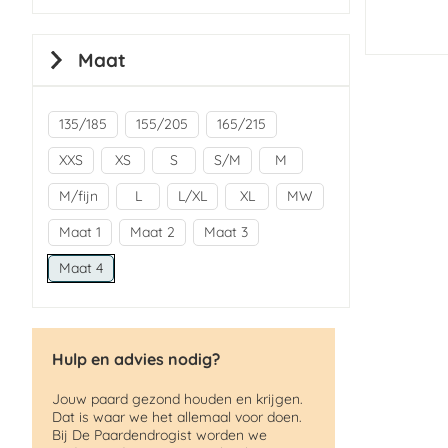
Maat
135/185
155/205
165/215
XXS
XS
S
S/M
M
M/fijn
L
L/XL
XL
MW
Maat 1
Maat 2
Maat 3
Maat 4
Hulp en advies nodig?
Jouw paard gezond houden en krijgen.
Dat is waar we het allemaal voor doen.
Bij De Paardendrogist worden we