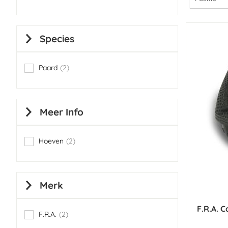
Species
Paard
2
items
Meer Info
Hoeven
2
items
Merk
F.R.A. 
F.R.A.
2
items