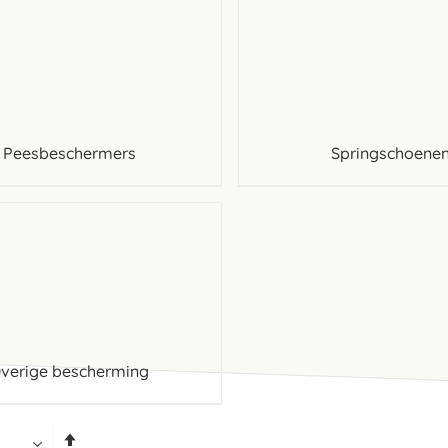
Peesbeschermers
Springschoene
verige bescherming
Van