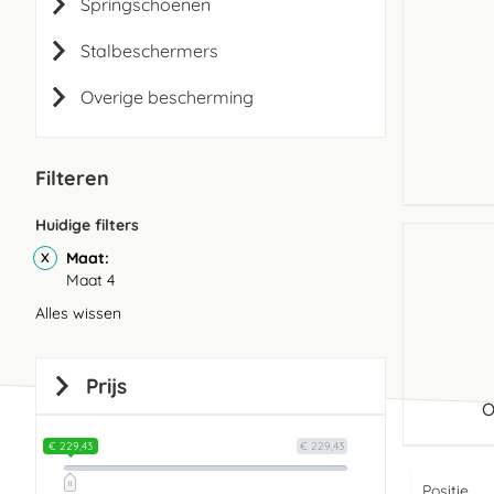
Springschoenen
Stalbeschermers
Overige bescherming
Filteren
Huidige filters
Maat
Maat 4
Alles wissen
Prijs
O
€ 229,43
€ 229,43