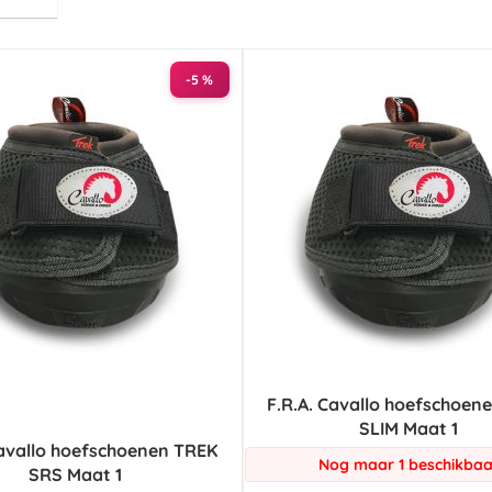
hoog
naar
laag
sorteren
-5 %
F.R.A. Cavallo hoefschoen
SLIM Maat 1
Cavallo hoefschoenen TREK
Nog maar 1 beschikbaa
SRS Maat 1