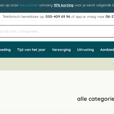
aan op onze
nieuwsbrief
ontvang
10% korting
voor je eerst volgende b
j
Telefonisch bereikbaar op:
050-409 69 96
of app
e vraag naar
06-2
oeding
Tijd van het jaar
Verzorging
Uitrusting
Aanbied
alle categori