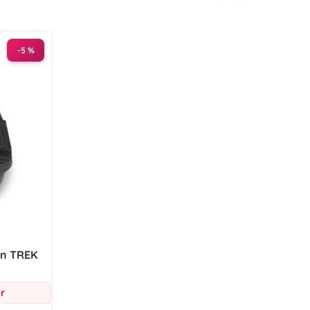
-5 %
en TREK
r