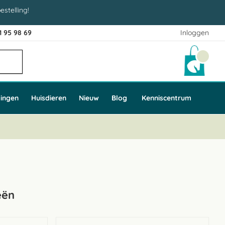
estelling!
1 95 98 69
Inloggen
Winke
ingen
Huisdieren
Nieuw
Blog
Kenniscentrum
eën