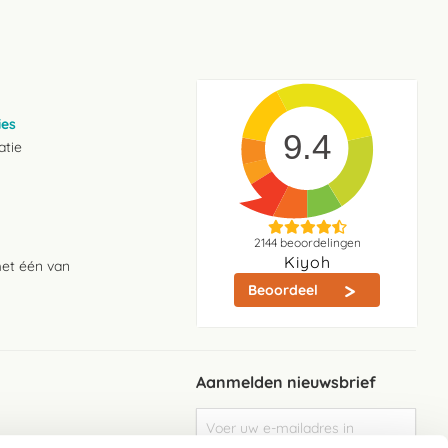
ies
9.4
atie
2144
beoordelingen
Kiyoh
met één van
Beoordeel
Aanmelden nieuwsbrief
Abonneer
u