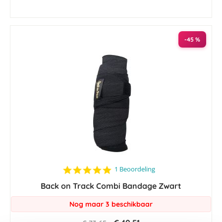
-45 %
5.0
1 Beoordeling
star
Back on Track Combi Bandage Zwart
rating
Nog maar 3 beschikbaar