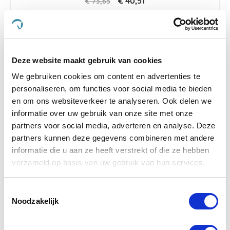
€ 40,51
€ 73,65
-5 %
Deze website maakt gebruik van cookies
We gebruiken cookies om content en advertenties te
personaliseren, om functies voor social media te bieden
en om ons websiteverkeer te analyseren. Ook delen we
informatie over uw gebruik van onze site met onze
partners voor social media, adverteren en analyse. Deze
partners kunnen deze gegevens combineren met andere
informatie die u aan ze heeft verstrekt of die ze hebben
verzameld op basis van uw gebruik van hun services.
Toestemmingsselectie
4.5
4 Beoordelingen
star
Noodzakelijk
Equilibrium Tri-Zone Springschoenen S/M
rating
Nog maar 1 beschikbaar