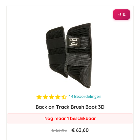
laag
sorteren
-5 %
4.5
14 Beoordelingen
star
Back on Track Brush Boot 3D
rating
Nog maar 1 beschikbaar
€ 63,60
€ 66,95