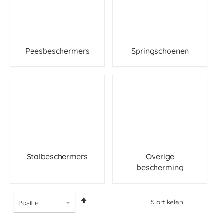
Peesbeschermers
Springschoenen
Stalbeschermers
Overige
bescherming
Van
5
artikelen
hoog
naar