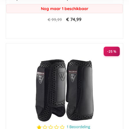
Nog maar 1 beschikbaar
€ 74,99
€ 99,99
-25 %
1.0
1 Beoordeling