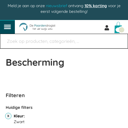
Meld je aan op onze
nieuwsbrief
ontvang
10% korting
voor je
eerst volgende bestelling!
Win
Bescherming
Filteren
Huidige filters
Kleur
Zwart