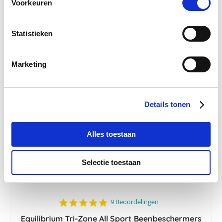
Voorkeuren
€ 47,49
€ 49,99
Statistieken
Marketing
-25 %
Details tonen
Alles toestaan
Selectie toestaan
5.0
9 Beoordelingen
star
Equilibrium Tri-Zone All Sport Beenbeschermers
rating