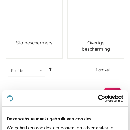
Stalbeschermers
Overige
bescherming
Van
1
artikel
hoog
naar
laag
sorteren
-25 %
Deze website maakt gebruik van cookies
We gebruiken cookies om content en advertenties te