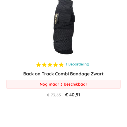
5.0
1 Beoordeling
star
Back on Track Combi Bandage Zwart
rating
Nog maar 3 beschikbaar
€ 40,51
€ 73,65