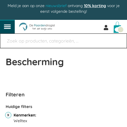
Meld je aan op onze
nieuwsbrief
ontvang
10% korting
voor je
eerst volgende bestelling!
Win
Bescherming
Filteren
Huidige filters
Kenmerken
Welltex