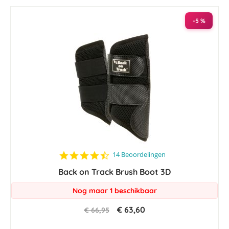
laag
sorteren
-5 %
4.5
14 Beoordelingen
star
Back on Track Brush Boot 3D
rating
Nog maar 1 beschikbaar
€ 63,60
€ 66,95