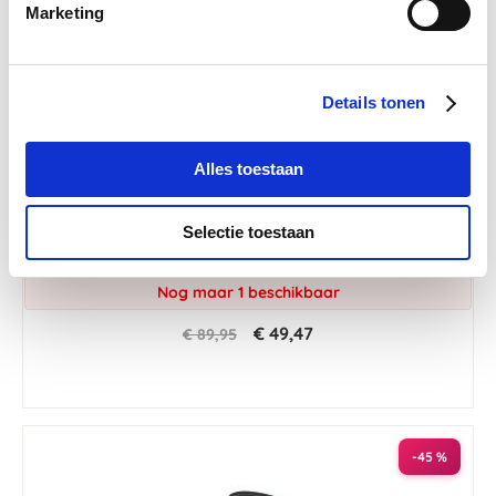
Marketing
Details tonen
Alles toestaan
4.7
3 Beoordelingen
star
Selectie toestaan
Back on Track Schouderbeschermer 135/185
rating
Nog maar 1 beschikbaar
€ 49,47
€ 89,95
-45 %