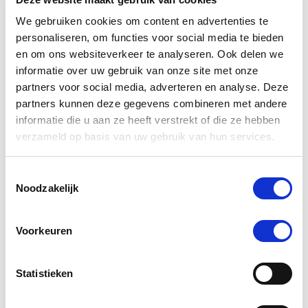
We gebruiken cookies om content en advertenties te
personaliseren, om functies voor social media te bieden
en om ons websiteverkeer te analyseren. Ook delen we
informatie over uw gebruik van onze site met onze
partners voor social media, adverteren en analyse. Deze
partners kunnen deze gegevens combineren met andere
informatie die u aan ze heeft verstrekt of die ze hebben
verzameld op basis van uw gebruik van hun services.
Toestemmingsselectie
4.3
6 Beoordelingen
Noodzakelijk
star
Back on Track Royal Work Boots
rating
Voorkeuren
-45 %
Statistieken