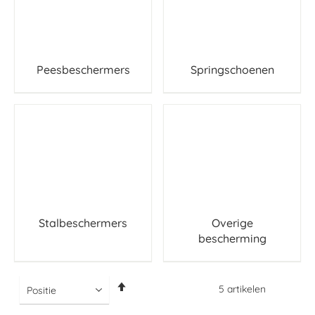
Peesbeschermers
Springschoenen
Stalbeschermers
Overige
bescherming
Van
5
artikelen
hoog
naar