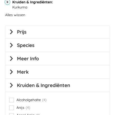
Kruiden & Ingrediënten
Kurkuma
Alles wissen
Prijs
Species
Meer Info
Merk
Kruiden & Ingrediënten
Alcoholgehalte
4
items
Anijs
4
items