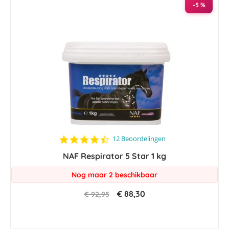
-5 %
4.7
12 Beoordelingen
star
NAF Respirator 5 Star 1 kg
rating
Nog maar 2 beschikbaar
€ 88,30
€ 92,95