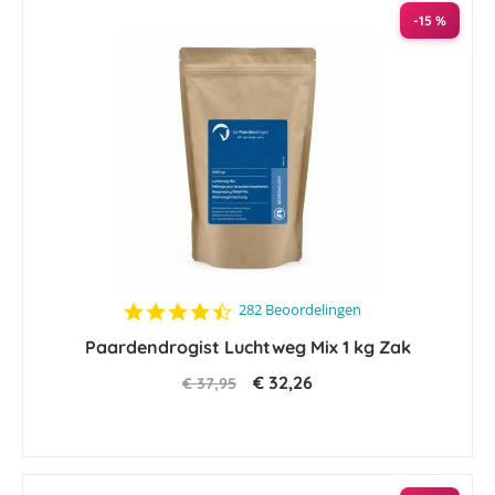
sorteren
-15 %
4.5
282 Beoordelingen
star
Paardendrogist Luchtweg Mix 1 kg Zak
rating
€ 32,26
€ 37,95