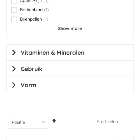
Appel Azijn
1
item
Berkenblad
1
item
Bijenpollen
1
item
Show more
Vitaminen & Mineralen
Gebruik
Vorm
Van
5
artikelen
hoog
naar
laag