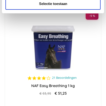
Selectie toestaan
-5 %
4.2
21 Beoordelingen
star
NAF Easy Breathing 1 kg
rating
€ 51,25
€ 53,95