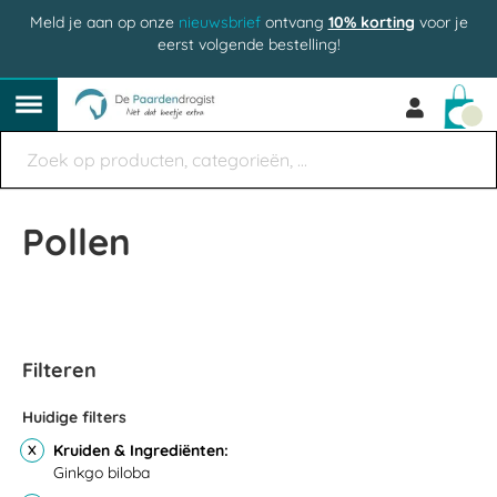
Meld je aan op onze
nieuwsbrief
ontvang
10% korting
voor je
eerst volgende bestelling!
Win
Pollen
Filteren
Huidige filters
Kruiden & Ingrediënten
Ginkgo biloba