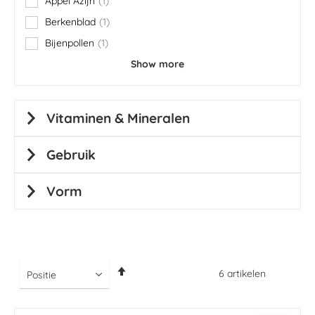
Appel Azijn
1
item
Berkenblad
1
item
Bijenpollen
1
item
Show more
Vitaminen & Mineralen
Gebruik
Vorm
Van
6
artikelen
hoog
naar
laag