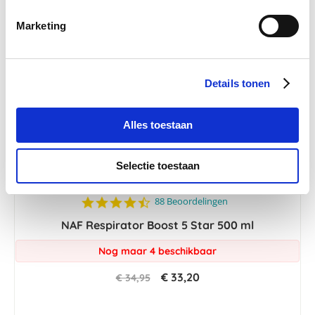
-5 %
Marketing
Details tonen
Alles toestaan
Selectie toestaan
4.4
88 Beoordelingen
star
NAF Respirator Boost 5 Star 500 ml
rating
Nog maar 4 beschikbaar
€ 33,20
€ 34,95