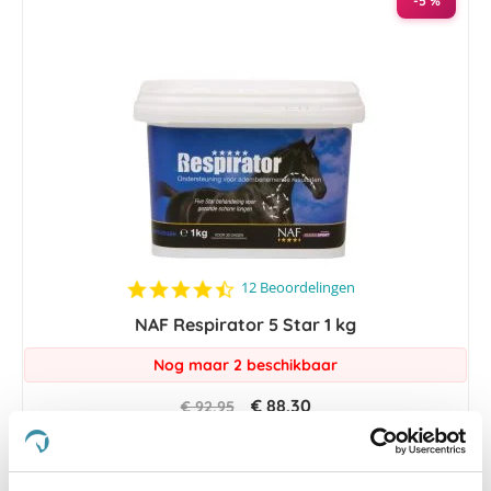
-5 %
4.7
12 Beoordelingen
star
NAF Respirator 5 Star 1 kg
rating
Nog maar 2 beschikbaar
€ 88,30
€ 92,95