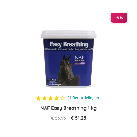
-5 %
4.2
21 Beoordelingen
star
NAF Easy Breathing 1 kg
rating
€ 51,25
€ 53,95