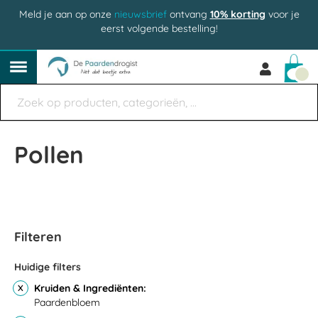
Meld je aan op onze
nieuwsbrief
ontvang
10% korting
voor je
eerst volgende bestelling!
Win
Pollen
Filteren
Huidige filters
Kruiden & Ingrediënten
Paardenbloem