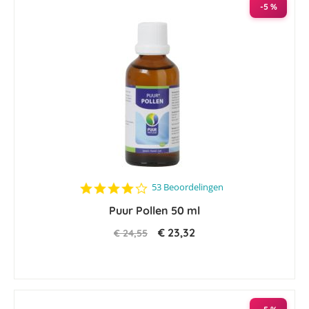
-5 %
4.2
53 Beoordelingen
star
Puur Pollen 50 ml
rating
€ 23,32
€ 24,55