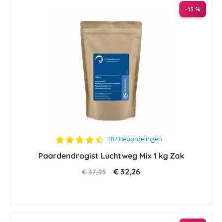
sorteren
-15 %
4.5
282 Beoordelingen
star
Paardendrogist Luchtweg Mix 1 kg Zak
rating
€ 32,26
€ 37,95