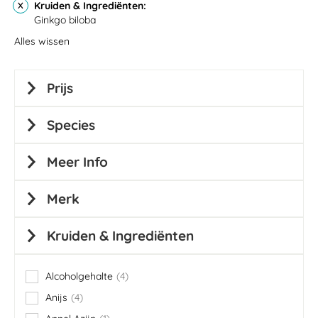
Kruiden & Ingrediënten
Ginkgo biloba
Alles wissen
Prijs
Species
Meer Info
Merk
Kruiden & Ingrediënten
Alcoholgehalte
4
items
Anijs
4
items