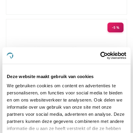
-5 %
Deze website maakt gebruik van cookies
We gebruiken cookies om content en advertenties te
personaliseren, om functies voor social media te bieden
en om ons websiteverkeer te analyseren. Ook delen we
4.5
17 Beoordelingen
informatie over uw gebruik van onze site met onze
star
partners voor social media, adverteren en analyse. Deze
Sectolin Montana Luchtwegkruiden 1,2 kg
rating
partners kunnen deze gegevens combineren met andere
€ 37,00
€ 38,95
informatie die u aan ze heeft verstrekt of die ze hebben