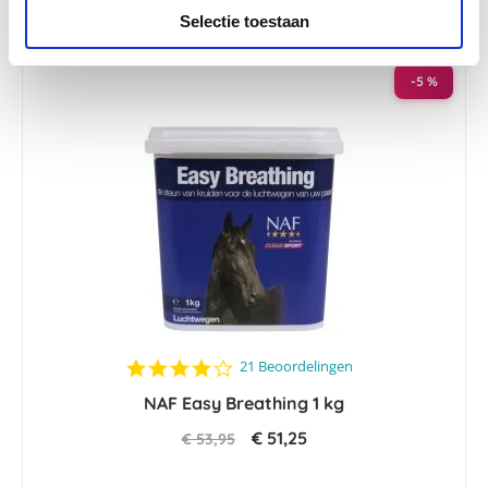
Selectie toestaan
-5 %
4.2
21 Beoordelingen
star
NAF Easy Breathing 1 kg
rating
€ 51,25
€ 53,95