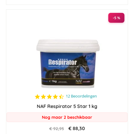
-5 %
4.7
12 Beoordelingen
star
NAF Respirator 5 Star 1 kg
rating
Nog maar 2 beschikbaar
€ 88,30
€ 92,95