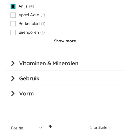
Anijs
4
items
Appel Azijn
1
item
Berkenblad
1
item
Bijenpollen
1
item
Show more
Vitaminen & Mineralen
Gebruik
Vorm
Van
5
artikelen