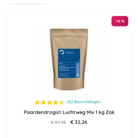
hoog
naar
laag
sorteren
-15 %
4.5
282 Beoordelingen
star
Paardendrogist Luchtweg Mix 1 kg Zak
rating
€ 32,26
€ 37,95