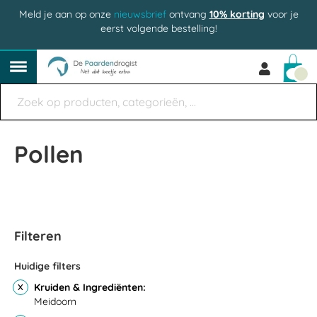
Meld je aan op onze
nieuwsbrief
ontvang
10% korting
voor je
eerst volgende bestelling!
Win
Pollen
Filteren
Huidige filters
Kruiden & Ingrediënten
Meidoorn