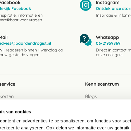
Facebook
Instagram
Bekijk Facebook
Ontdek onze stor
Inspiratie, informatie en
Inspiratie & inform
bereikbaar voor vragen
Mail
Whatsapp
advies@paardendrogist.nl
06-21959869
Wij reageren binnen 1 werkdag op
Direct in contact 
jouw gestelde vragen
onze collega's
service
Kenniscentrum
kosten
Blogs
ervice
Ingredientenwijzer
ik van cookies
jzen
Merken
ontent en advertenties te personaliseren, om functies voor soci
erkeer te analyseren. Ook delen we informatie over uw gebruik