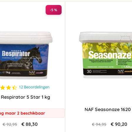
laag
sorteren
-5 %
4.7
12 Beoordelingen
star
Respirator 5 Star 1 kg
rating
NAF Seasonaze 1620
g maar 2 beschikbaar
€ 88,30
€ 90,20
€ 92,95
€ 94,95