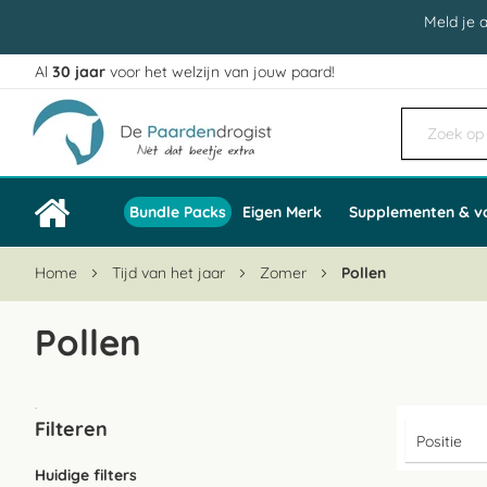
Meld je 
Al
30 jaar
voor het welzijn van jouw paard!
Ga
naar
de
inhoud
Bundle Packs
Eigen Merk
Supplementen & v
Home
Tijd van het jaar
Zomer
Pollen
Pollen
Filteren
Huidige filters