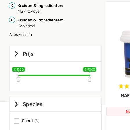
Kruiden & Ingrediënten
MSM zwavel
Kruiden & Ingrediënten
Koolzaad
Alles wissen
Prijs
€ 33,20
€ 90,00
NAF 
Species
No
Paard
3
items