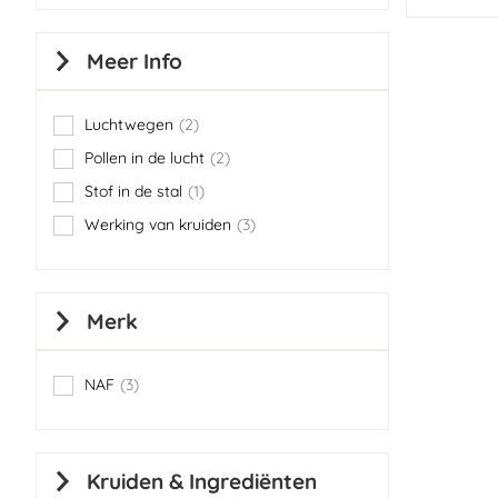
Meer Info
Luchtwegen
2
items
Pollen in de lucht
2
items
Stof in de stal
1
item
Werking van kruiden
3
items
Merk
NAF
3
items
Kruiden & Ingrediënten