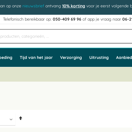
aan op onze
nieuwsbrief
ontvang
10% korting
voor je eerst volgende b
j
Telefonisch bereikbaar op:
050-409 69 96
of app
e vraag naar
06-2
oeding
Tijd van het jaar
Verzorging
Uitrusting
Aanbied
Van
hoog
naar