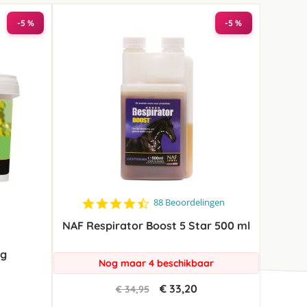
-5 %
-5 %
4.4
88 Beoordelingen
star
NAF Respirator Boost 5 Star 500 ml
rating
 g
Nog maar 4 beschikbaar
€ 33,20
€ 34,95