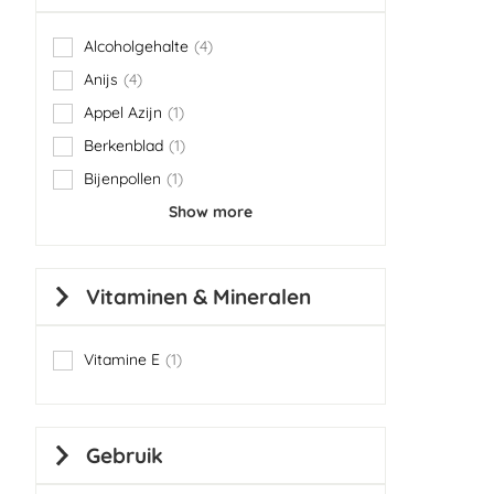
Alcoholgehalte
4
items
Anijs
4
items
Appel Azijn
1
item
Berkenblad
1
item
Bijenpollen
1
item
Show more
Vitaminen & Mineralen
Vitamine E
1
item
Gebruik