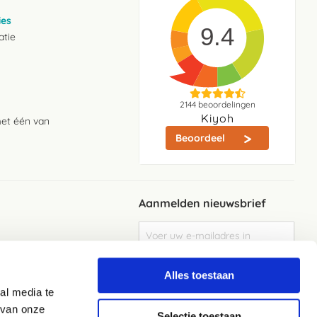
ies
9.4
atie
2144
beoordelingen
Kiyoh
met één van
Beoordeel
Aanmelden nieuwsbrief
Abonneer
u
op
Meld je aan
onze
Alles toestaan
nieuwsbrief
al media te
Elke week de beste acties en het laaste
nieuws in je eigen mailbox
 van onze
Selectie toestaan