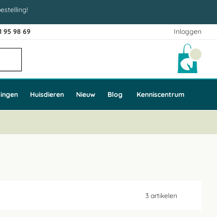
estelling!
1 95 98 69
Inloggen
Winke
ingen
Huisdieren
Nieuw
Blog
Kenniscentrum
3
artikelen