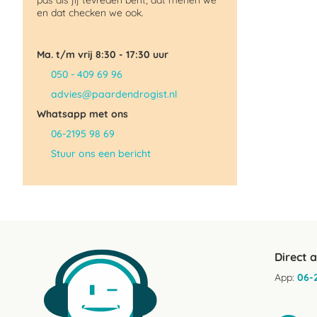
pas als jij tevreden bent; dat menen we
en dat checken we ook.
Ma. t/m vrij 8:30 - 17:30 uur
050 - 409 69 96
advies@paardendrogist.nl
Whatsapp met ons
06-2195 98 69
Stuur ons een bericht
Direct 
App:
06-