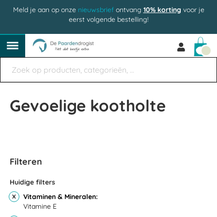
Meld je aan op onze
nieuwsbrief
ontvang
10% korting
voor je
eerst volgende bestelling!
Win
Gevoelige kootholte
Filteren
Huidige filters
Vitaminen & Mineralen
Vitamine E