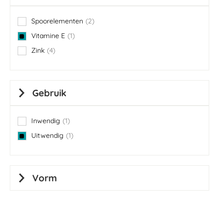
Spoorelementen
2
items
Vitamine E
1
item
Zink
4
items
Gebruik
Inwendig
1
item
Uitwendig
1
item
Vorm