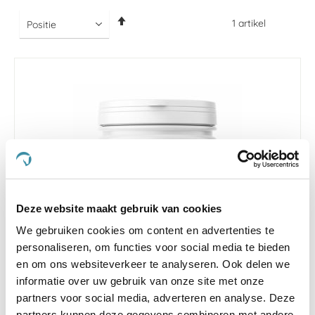
Van
1
artikel
hoog
naar
laag
sorteren
Deze website maakt gebruik van cookies
We gebruiken cookies om content en advertenties te
personaliseren, om functies voor social media te bieden
4.2
16 Beoordelingen
en om ons websiteverkeer te analyseren. Ook delen we
star
informatie over uw gebruik van onze site met onze
Sensi Horse Cream 300 g
rating
partners voor social media, adverteren en analyse. Deze
Nog maar 1 beschikbaar
partners kunnen deze gegevens combineren met andere