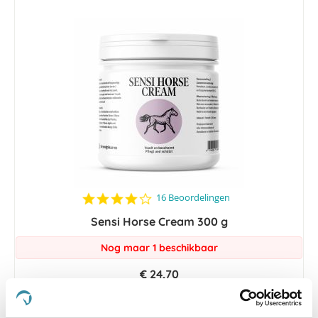
sorteren
4.2
16 Beoordelingen
star
Sensi Horse Cream 300 g
rating
Nog maar 1 beschikbaar
€ 24,70