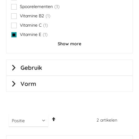
Spoorelementen
3
items
Vitamine B2
1
item
Vitamine C
1
item
Vitamine E
1
item
Show more
Gebruik
Vorm
Van
2
artikelen
hoog
naar
laag