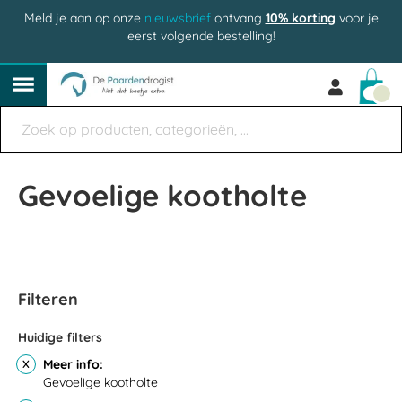
Meld je aan op onze
nieuwsbrief
ontvang
10% korting
voor je
eerst volgende bestelling!
Win
Gevoelige kootholte
Filteren
Huidige filters
Meer info
Gevoelige kootholte