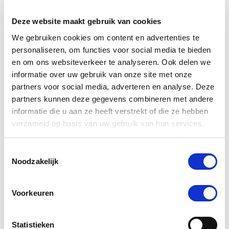
Deze website maakt gebruik van cookies
-5 %
We gebruiken cookies om content en advertenties te
personaliseren, om functies voor social media te bieden
en om ons websiteverkeer te analyseren. Ook delen we
informatie over uw gebruik van onze site met onze
partners voor social media, adverteren en analyse. Deze
partners kunnen deze gegevens combineren met andere
informatie die u aan ze heeft verstrekt of die ze hebben
verzameld op basis van uw gebruik van hun services.
Toestemmingsselectie
4.5
22 Beoordelingen
Noodzakelijk
star
NAF Mud Gard Supplement 690 g
rating
Voorkeuren
Nog maar 1 beschikbaar
€ 60,75
€ 63,95
Statistieken