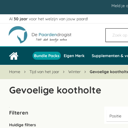
Meld je 
Al
30 jaar
voor het welzijn van jouw paard!
Ga
naar
de
inhoud
Bundle Packs
Eigen Merk
Supplementen & v
Home
Tijd van het jaar
Winter
Gevoelige kootholt
Gevoelige kootholte
Filteren
Huidige filters