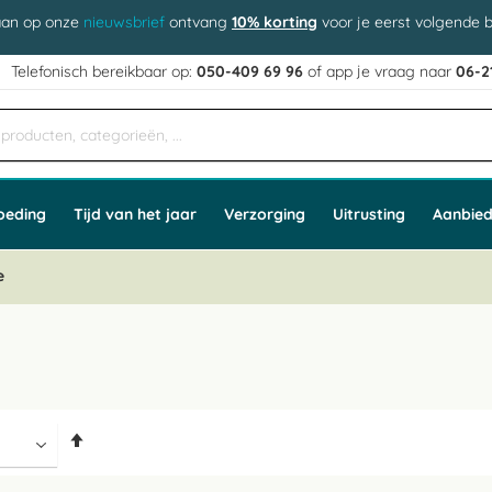
aan op onze
nieuwsbrief
ontvang
10% korting
voor je eerst volgende b
j
Telefonisch bereikbaar op:
050-409 69 96
of app
e vraag naar
06-2
oeding
Tijd van het jaar
Verzorging
Uitrusting
Aanbied
e
Van
hoog
naar