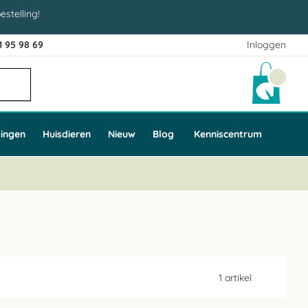
estelling!
1 95 98 69
Inloggen
Winke
ingen
Huisdieren
Nieuw
Blog
Kenniscentrum
1
artikel