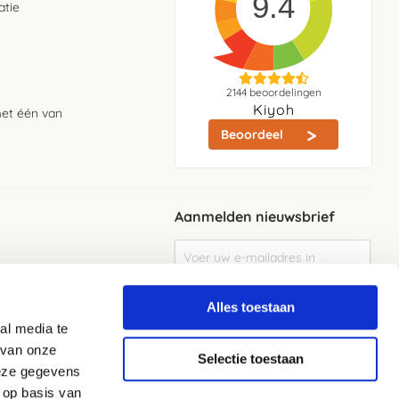
9.4
atie
2144
beoordelingen
Kiyoh
met één van
Beoordeel
Aanmelden nieuwsbrief
Abonneer
u
op
Meld je aan
onze
Alles toestaan
nieuwsbrief
al media te
Elke week de beste acties en het laaste
nieuws in je eigen mailbox
 van onze
Selectie toestaan
deze gegevens
 op basis van