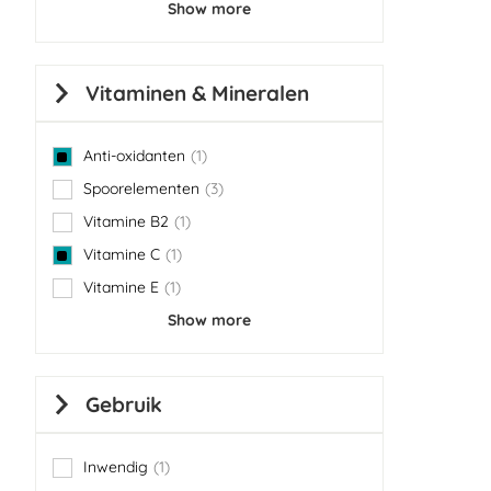
Show more
Vitaminen & Mineralen
Anti-oxidanten
1
item
Spoorelementen
3
items
Vitamine B2
1
item
Vitamine C
1
item
Vitamine E
1
item
Show more
Gebruik
Inwendig
1
item