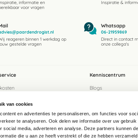
Inspiratie, informatie en
Inspiratie & inform
bereikbaar voor vragen
Mail
Whatsapp
advies@paardendrogist.nl
06-21959869
Wij reageren binnen 1 werkdag op
Direct in contact 
jouw gestelde vragen
onze collega's
service
Kenniscentrum
kosten
Blogs
ervice
Ingredientenwijzer
ik van cookies
jzen
Merken
ontent en advertenties te personaliseren, om functies voor soci
erkeer te analyseren. Ook delen we informatie over uw gebruik
turen als gast
or social media, adverteren en analyse. Deze partners kunnen 
ormatie die u aan ze heeft verstrekt of die ze hebben verzameld
e