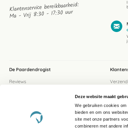
Klantenservice bereikbaarheid:
Ma - Vrij 8:30 - 17:30 uur
De Paardendrogist
Klanten
Reviews
Verzend
Over ons
Bezorgs
Deze website maakt gebru
Vacatures
Betaalwi
We gebruiken cookies om c
Contact
Retour
bieden en om ons websitev
Retour s
site met onze partners vo
combineren met andere inf
Garanti