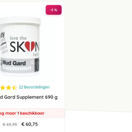
laag
sorteren
-5 %
4.5
22 Beoordelingen
star
d Gard Supplement 690 g
rating
og maar 1 beschikbaar
€ 60,75
€ 63,95