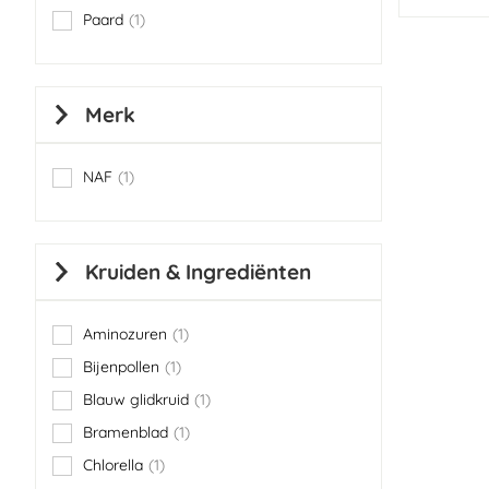
Paard
1
item
Merk
NAF
1
item
Kruiden & Ingrediënten
Aminozuren
1
item
Bijenpollen
1
item
Blauw glidkruid
1
item
Bramenblad
1
item
Chlorella
1
item