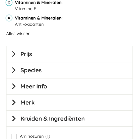
Vitaminen & Mineralen
Vitamine E
Vitaminen & Mineralen
Anti-oxidanten
Alles wissen
Prijs
Species
Meer Info
Merk
Kruiden & Ingrediënten
Aminozuren
1
item