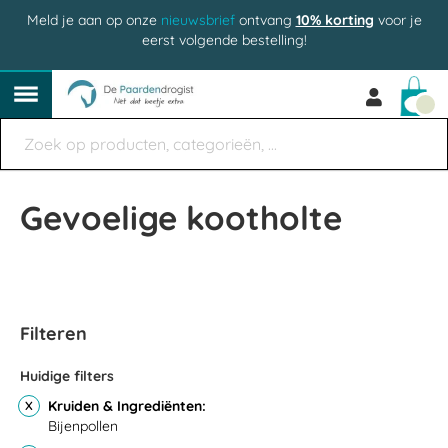
Meld je aan op onze
nieuwsbrief
ontvang
10% korting
voor je
eerst volgende bestelling!
Win
Gevoelige kootholte
Filteren
Huidige filters
Kruiden & Ingrediënten
Bijenpollen