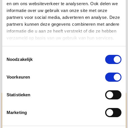
en om ons websiteverkeer te analyseren. Ook delen we
informatie over uw gebruik van onze site met onze
partners voor social media, adverteren en analyse. Deze
partners kunnen deze gegevens combineren met andere
4.5
22 Beoordelingen
informatie die u aan ze heeft verstrekt of die ze hebben
star
NAF Mud Gard Supplement 690 g
rating
verzameld op basis van uw gebruik van hun services.
Nog maar 1 beschikbaar
Toestemmingsselectie
€ 60,75
€ 63,95
Noodzakelijk
Voorkeuren
Statistieken
Hulp en advies nodig?
Marketing
Jouw paard gezond houden en krijgen. Dat is waar we het
allemaal voor doen. Bij De Paardendrogist worden we
gedreven door onze visie: het leveren van producten van