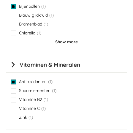
Bijenpollen
1
item
Blauw glidkruid
1
item
Bramenblad
1
item
Chlorella
1
item
Show more
Vitaminen & Mineralen
Anti-oxidanten
1
item
Spoorelementen
1
item
Vitamine B2
1
item
Vitamine C
1
item
Zink
1
item