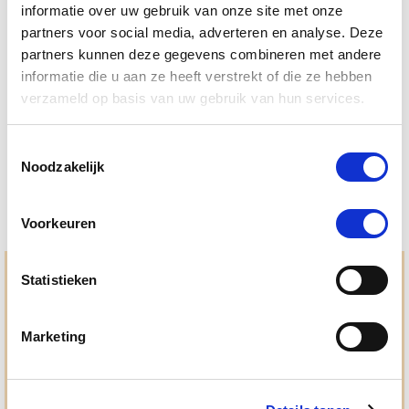
informatie over uw gebruik van onze site met onze
partners voor social media, adverteren en analyse. Deze
4.5
22 Beoordelingen
partners kunnen deze gegevens combineren met andere
star
NAF Mud Gard Supplement 690 g
rating
informatie die u aan ze heeft verstrekt of die ze hebben
verzameld op basis van uw gebruik van hun services.
Nog maar 1 beschikbaar
€ 60,75
€ 63,95
Toestemmingsselectie
Noodzakelijk
Voorkeuren
Hulp en advies nodig?
Statistieken
Jouw paard gezond houden en krijgen. Dat is waar we het
allemaal voor doen. Bij De Paardendrogist worden we
Marketing
gedreven door onze visie: het leveren van producten van
topkwaliteit, uitgebreide informatieverstrekking en
"ouderwetse" service. Wij helpen je graag, doen wat wij
beloven en rusten pas als jij tevreden bent; dat menen we en