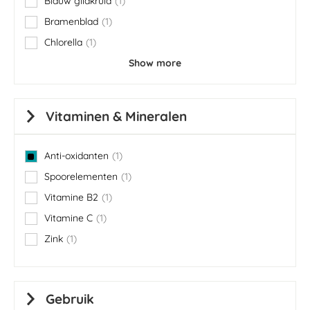
Blauw glidkruid
1
item
Bramenblad
1
item
Chlorella
1
item
Show more
Vitaminen & Mineralen
Anti-oxidanten
1
item
Spoorelementen
1
item
Vitamine B2
1
item
Vitamine C
1
item
Zink
1
item
Gebruik