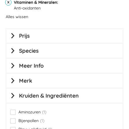
Vitaminen & Mineralen
Anti-oxidanten
Alles wissen
Prijs
Species
Meer Info
Merk
Kruiden & Ingrediënten
Aminozuren
1
item
Bijenpollen
1
item