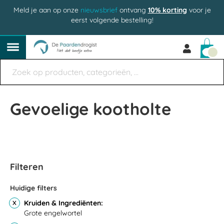
Meld je aan op onze
nieuwsbrief
ontvang
10% korting
voor je
eerst volgende bestelling!
Win
Gevoelige kootholte
Filteren
Huidige filters
Kruiden & Ingrediënten
Grote engelwortel