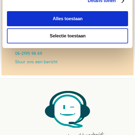
Details tonen
dat checken we ook.
Alles toestaan
Ma. t/m vrij 8:30 - 17:30 uur
050 - 409 69 96
Selectie toestaan
advies@paardendrogist.nl
Whatsapp met ons
06-2195 98 69
Stuur ons een bericht