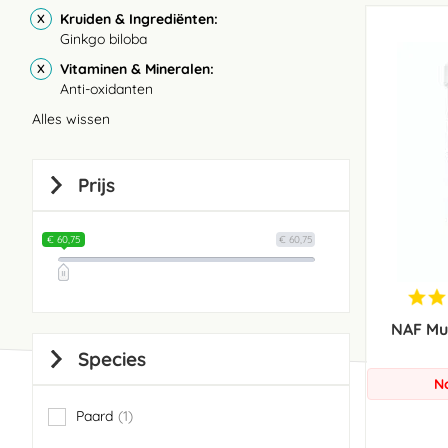
Kruiden & Ingrediënten
Ginkgo biloba
Vitaminen & Mineralen
Anti-oxidanten
Alles wissen
Prijs
€ 60,75
€ 60,75
NAF Mu
Species
N
Paard
1
item