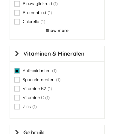
Blauw glidkruid
1
item
Bramenblad
1
item
Chlorella
1
item
Show more
Vitaminen & Mineralen
Anti-oxidanten
1
item
Spoorelementen
1
item
Vitamine B2
1
item
Vitamine C
1
item
Zink
1
item
Gebruik