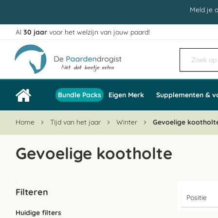
Meld je 
Al
30 jaar
voor het welzijn van jouw paard!
Ga
naar
de
inhoud
Bundle Packs
Eigen Merk
Supplementen & v
Home
Tijd van het jaar
Winter
Gevoelige kootholt
Gevoelige kootholte
Filteren
Huidige filters