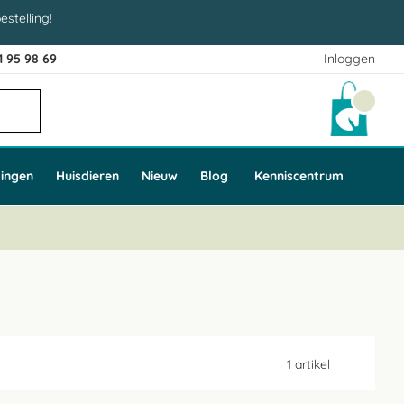
estelling!
1 95 98 69
Inloggen
Winke
ingen
Huisdieren
Nieuw
Blog
Kenniscentrum
1
artikel