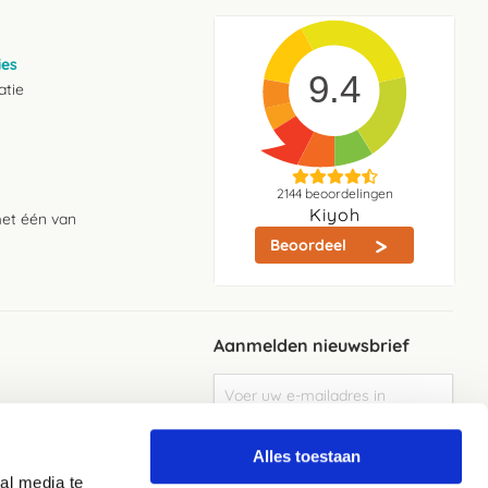
ies
9.4
atie
2144
beoordelingen
Kiyoh
met één van
Beoordeel
Aanmelden nieuwsbrief
Abonneer
u
op
Meld je aan
onze
Alles toestaan
nieuwsbrief
al media te