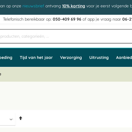
aan op onze
nieuwsbrief
ontvang
10% korting
voor je eerst volgende b
j
Telefonisch bereikbaar op:
050-409 69 96
of app
e vraag naar
06-2
oeding
Tijd van het jaar
Verzorging
Uitrusting
Aanbied
e
Van
hoog
naar