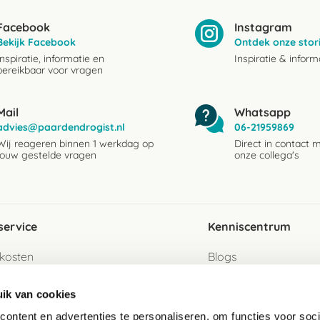
Facebook
Instagram
Bekijk Facebook
Ontdek onze stor
Inspiratie, informatie en
Inspiratie & inform
bereikbaar voor vragen
Mail
Whatsapp
advies@paardendrogist.nl
06-21959869
Wij reageren binnen 1 werkdag op
Direct in contact 
jouw gestelde vragen
onze collega's
service
Kenniscentrum
kosten
Blogs
ervice
Ingredientenwijzer
ik van cookies
jzen
Merken
ontent en advertenties te personaliseren, om functies voor soci