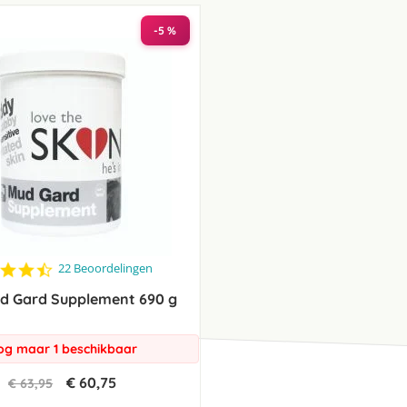
laag
sorteren
-5 %
4.5
22 Beoordelingen
star
d Gard Supplement 690 g
rating
og maar 1 beschikbaar
€ 60,75
€ 63,95