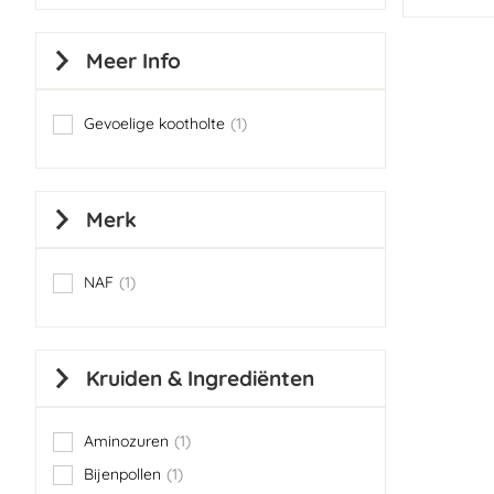
Meer Info
Gevoelige kootholte
1
item
Merk
NAF
1
item
Kruiden & Ingrediënten
Aminozuren
1
item
Bijenpollen
1
item