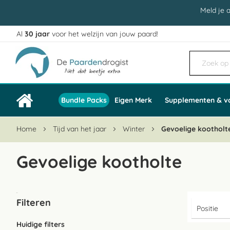
Meld je 
Al
30 jaar
voor het welzijn van jouw paard!
Ga
naar
de
inhoud
Bundle Packs
Eigen Merk
Supplementen & v
Home
Tijd van het jaar
Winter
Gevoelige kootholt
Gevoelige kootholte
Filteren
Huidige filters