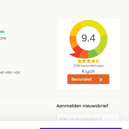
ies
9.4
atie
2144
beoordelingen
Kiyoh
met één van
Beoordeel
Aanmelden nieuwsbrief
Abonneer
u
op