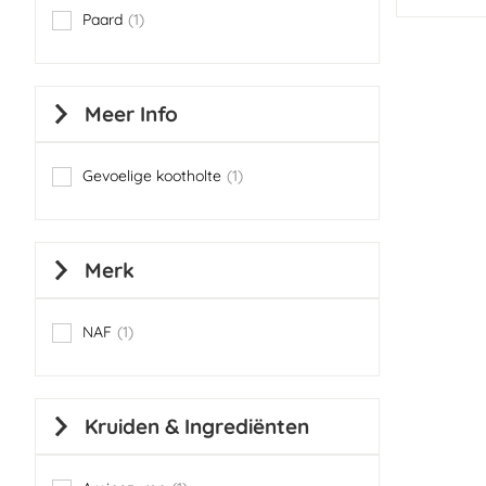
Paard
1
item
Meer Info
Gevoelige kootholte
1
item
Merk
NAF
1
item
Kruiden & Ingrediënten