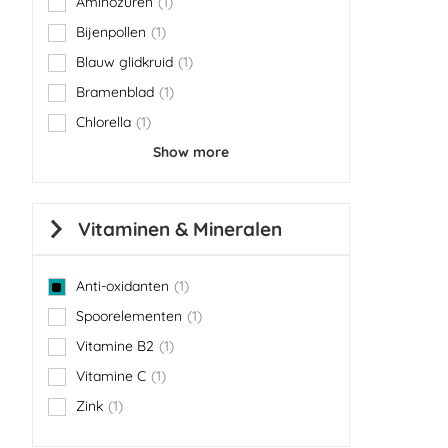
Aminozuren
1
item
Bijenpollen
1
item
Blauw glidkruid
1
item
Bramenblad
1
item
Chlorella
1
item
Show more
Vitaminen & Mineralen
Anti-oxidanten
1
item
Spoorelementen
1
item
Vitamine B2
1
item
Vitamine C
1
item
Zink
1
item