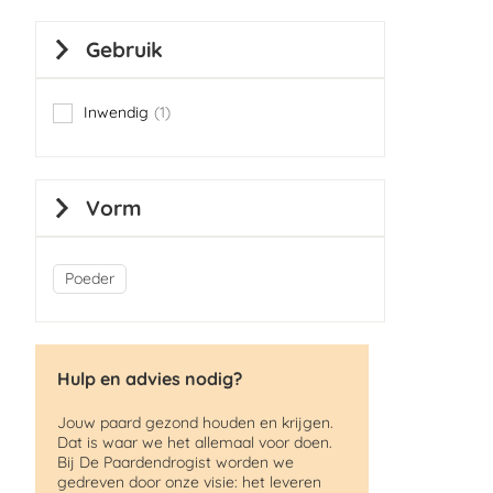
Gebruik
Inwendig
1
item
Vorm
Poeder
Hulp en advies nodig?
Jouw paard gezond houden en krijgen.
Dat is waar we het allemaal voor doen.
Bij De Paardendrogist worden we
gedreven door onze visie: het leveren