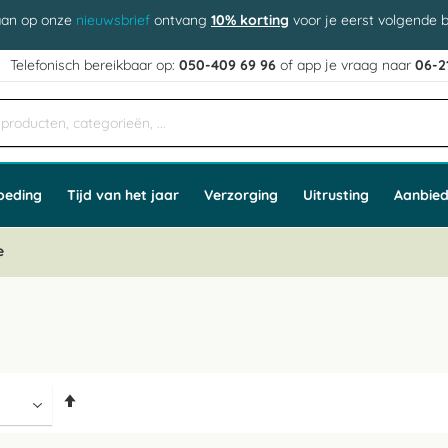
aan op onze
nieuwsbrief
ontvang
10% korting
voor je eerst volgende b
j
Telefonisch bereikbaar op:
050-409 69 96
of app
e vraag naar
06-2
oeding
Tijd van het jaar
Verzorging
Uitrusting
Aanbied
e
Van
hoog
naar