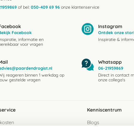
21959869
of bel:
050-409 69 96
onze klantenservice
Facebook
Instagram
Bekijk Facebook
Ontdek onze stor
Inspiratie, informatie en
Inspiratie & inform
bereikbaar voor vragen
Mail
Whatsapp
advies@paardendrogist.nl
06-21959869
Wij reageren binnen 1 werkdag op
Direct in contact 
jouw gestelde vragen
onze collega's
service
Kenniscentrum
kosten
Blogs
ervice
Ingredientenwijzer