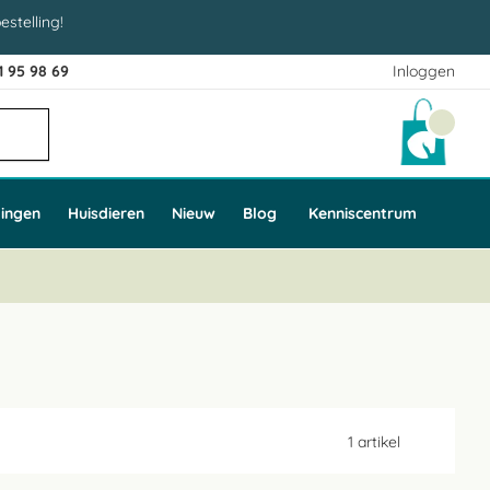
estelling!
1 95 98 69
Inloggen
Winke
ingen
Huisdieren
Nieuw
Blog
Kenniscentrum
1
artikel