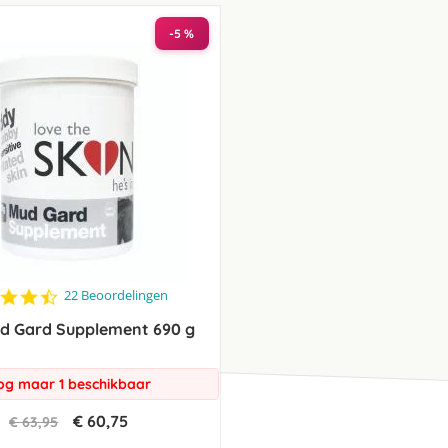
laag
sorteren
-5 %
4.5
22 Beoordelingen
star
d Gard Supplement 690 g
rating
og maar 1 beschikbaar
€ 60,75
€ 63,95