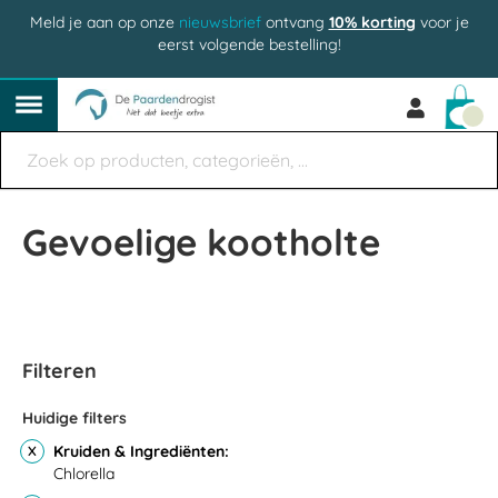
Meld je aan op onze
nieuwsbrief
ontvang
10% korting
voor je
eerst volgende bestelling!
Win
Gevoelige kootholte
Filteren
Huidige filters
Kruiden & Ingrediënten
Chlorella