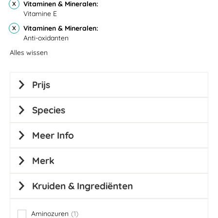
Vitaminen & Mineralen
Vitamine E
Vitaminen & Mineralen
Anti-oxidanten
Alles wissen
Prijs
Species
Meer Info
Merk
Kruiden & Ingrediënten
Aminozuren
1
item