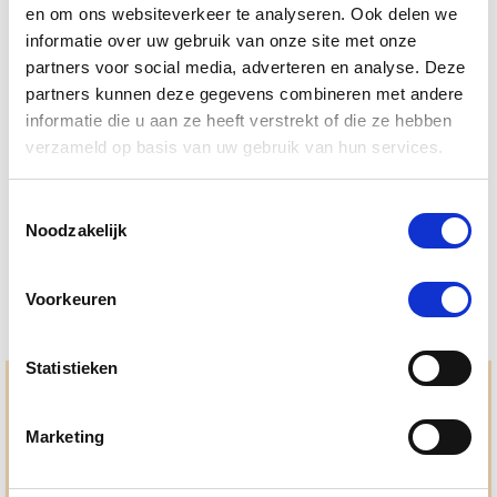
en om ons websiteverkeer te analyseren. Ook delen we
informatie over uw gebruik van onze site met onze
partners voor social media, adverteren en analyse. Deze
partners kunnen deze gegevens combineren met andere
4.5
22 Beoordelingen
informatie die u aan ze heeft verstrekt of die ze hebben
star
NAF Mud Gard Supplement 690 g
rating
verzameld op basis van uw gebruik van hun services.
Nog maar 1 beschikbaar
Toestemmingsselectie
€ 60,75
€ 63,95
Noodzakelijk
Voorkeuren
Statistieken
Hulp en advies nodig?
Marketing
Jouw paard gezond houden en krijgen. Dat is waar we het
allemaal voor doen. Bij De Paardendrogist worden we
gedreven door onze visie: het leveren van producten van