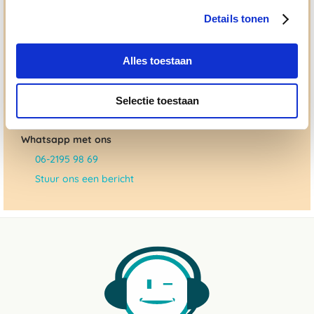
topkwaliteit, uitgebreide informatieverstrekking en
"ouderwetse" service. Wij helpen je graag, doen wat wij
Details tonen
beloven en rusten pas als jij tevreden bent; dat menen we en
dat checken we ook.
Alles toestaan
Ma. t/m vrij 8:30 - 17:30 uur
050 - 409 69 96
Selectie toestaan
advies@paardendrogist.nl
Whatsapp met ons
06-2195 98 69
Stuur ons een bericht