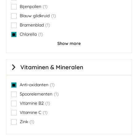
Bijenpollen
1
item
Blauw glidkruid
1
item
Bramenblad
1
item
Chlorella
1
item
Show more
Vitaminen & Mineralen
Anti-oxidanten
1
item
Spoorelementen
1
item
Vitamine B2
1
item
Vitamine C
1
item
Zink
1
item