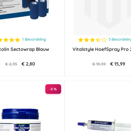
5.0
3.6
1 Beoordeling
5 Beoordeli
star
star
tolin Sectowrap Blauw
rating
Vitalstyle HoefSpray Pro
rating
€ 2,80
€ 15,99
€ 2,95
€ 19,99
-5 %