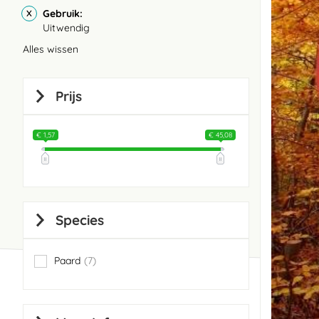
Gebruik
Uitwendig
Alles wissen
Prijs
€ 1,57
€ 45,08
Species
Paard
7
items