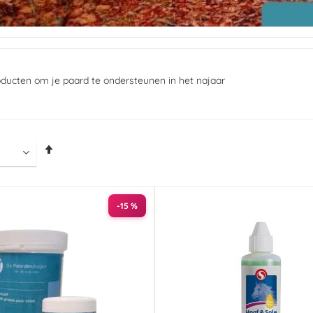
oducten om je paard te ondersteunen in het najaar
Van
hoog
naar
laag
sorteren
-15 %