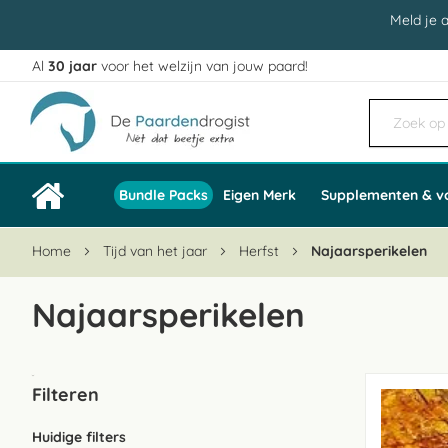
Meld je 
Al
30 jaar
voor het welzijn van jouw paard!
Ga
naar
de
inhoud
Bundle Packs
Eigen Merk
Supplementen & v
Home
Tijd van het jaar
Herfst
Najaarsperikelen
Najaarsperikelen
Filteren
Huidige filters