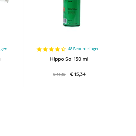
4.5
ngen
48 Beoordelingen
star
g
Hippo Sol 150 ml
rating
€ 15,34
€ 16,15