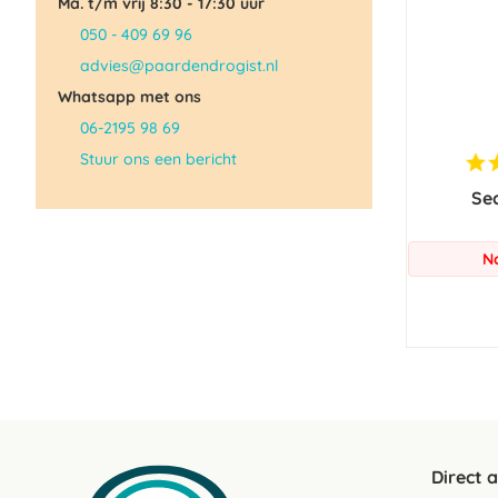
Ma. t/m vrij 8:30 - 17:30 uur
050 - 409 69 96
advies@paardendrogist.nl
Whatsapp met ons
06-2195 98 69
Stuur ons een bericht
Sec
N
Direct 