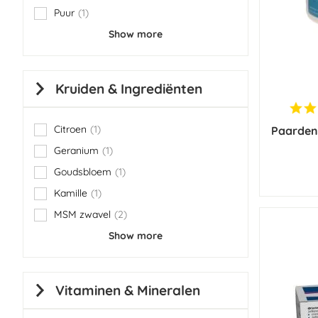
Puur
1
item
Show more
Kruiden & Ingrediënten
Citroen
1
Paardend
item
Geranium
1
item
Goudsbloem
1
item
Kamille
1
item
MSM zwavel
2
items
Show more
Vitaminen & Mineralen