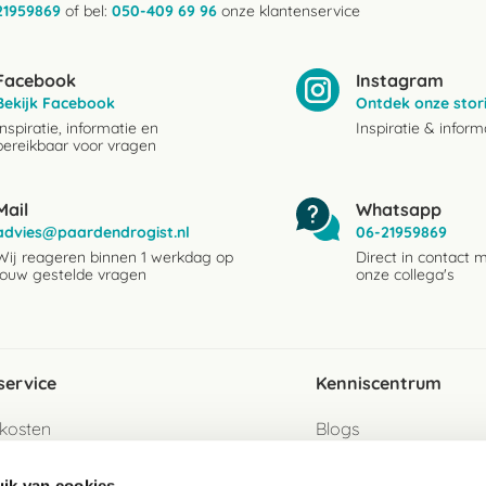
21959869
of bel:
050-409 69 96
onze klantenservice
Facebook
Instagram
Bekijk Facebook
Ontdek onze stor
Inspiratie, informatie en
Inspiratie & inform
bereikbaar voor vragen
Mail
Whatsapp
advies@paardendrogist.nl
06-21959869
Wij reageren binnen 1 werkdag op
Direct in contact 
jouw gestelde vragen
onze collega's
service
Kenniscentrum
kosten
Blogs
ervice
Ingredientenwijzer
ik van cookies