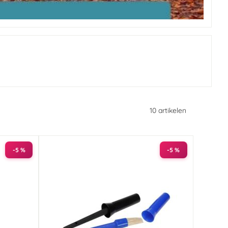
10
artikelen
-5 %
-5 %