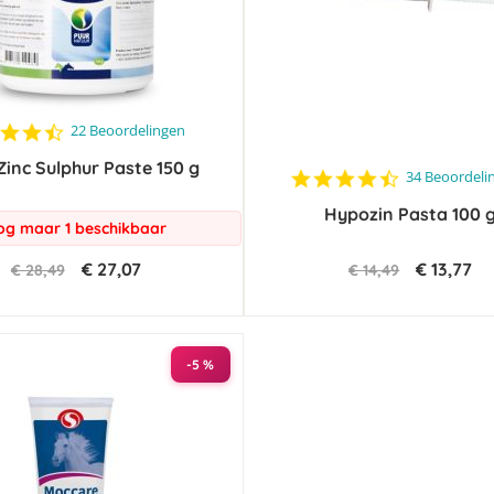
4.5
22 Beoordelingen
star
Zinc Sulphur Paste 150 g
rating
4.6
34 Beoordeli
star
Hypozin Pasta 100 
rating
og maar 1 beschikbaar
€ 27,07
€ 13,77
€ 28,49
€ 14,49
-5 %