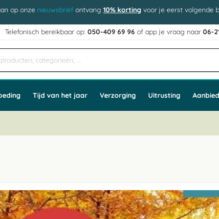
aan op onze
nieuwsbrief
ontvang
10% korting
voor je eerst volgende b
j
Telefonisch bereikbaar op:
050-409 69 96
of app
e vraag naar
06-2
oeding
Tijd van het jaar
Verzorging
Uitrusting
Aanbied