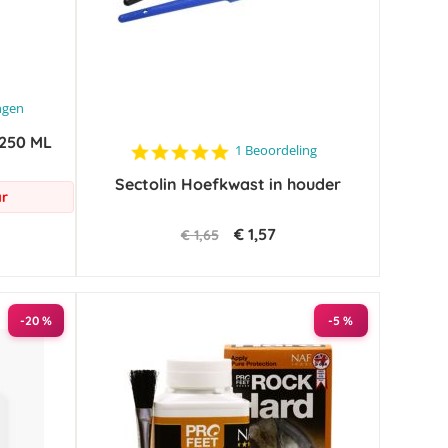
ngen
 250 ML
5.0
1 Beoordeling
star
Sectolin Hoefkwast in houder
rating
ar
€ 1,57
€ 1,65
-20 %
-5 %