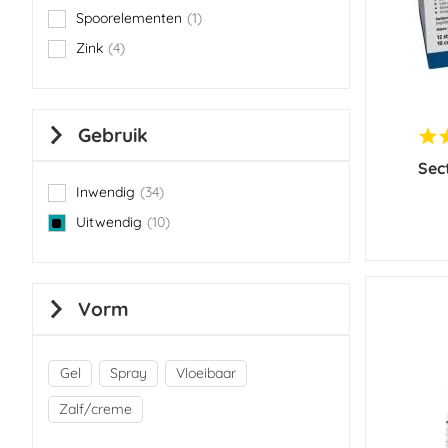
Spoorelementen
1
item
Zink
4
items
Gebruik
Sec
Inwendig
34
items
Uitwendig
10
items
Vorm
Gel
Spray
Vloeibaar
Zalf/creme