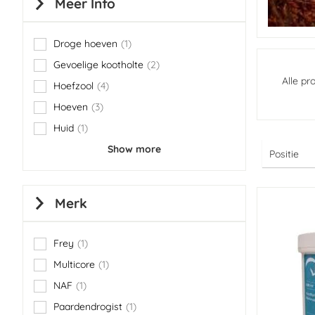
Meer Info
Droge hoeven
1
item
Gevoelige kootholte
2
items
Alle pr
Hoefzool
4
items
Hoeven
3
items
Huid
1
item
Show more
Merk
Frey
1
item
Multicore
1
item
NAF
1
item
Paardendrogist
1
item