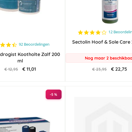
4.2
12 Beoordeli
star
Sectolin Hoof & Sole Care
rating
4.6
92 Beoordelingen
star
rogist Kootholte Zalf 200
rating
Nog maar 2 beschikba
ml
€ 11,01
€ 22,75
€ 12,95
€ 23,95
-5 %