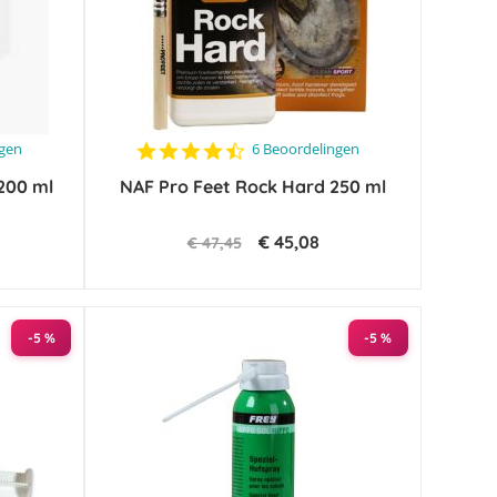
4.3
ngen
6 Beoordelingen
star
 200 ml
NAF Pro Feet Rock Hard 250 ml
rating
€ 45,08
€ 47,45
-5 %
-5 %