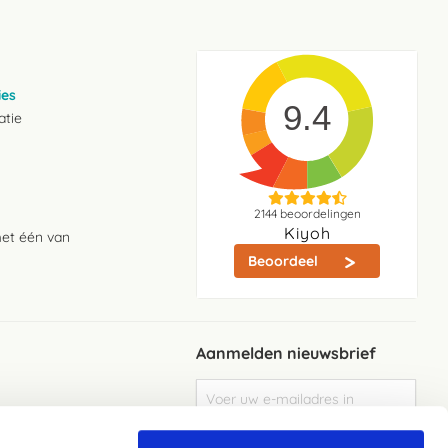
ies
9.4
atie
2144
beoordelingen
Kiyoh
met één van
Beoordeel
Aanmelden nieuwsbrief
Abonneer
u
op
Meld je aan