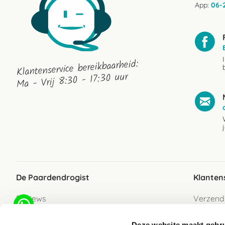
App:
06-
Klantenservice bereikbaarheid:
Ma - Vrij 8:30 - 17:30 uur
De Paardendrogist
Klanten
Reviews
Verzend
Over ons
Bezorgs
Deze website maakt gebru