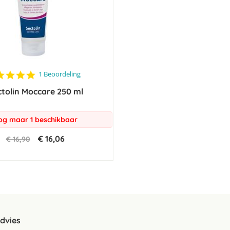
5.0
1 Beoordeling
star
tolin Moccare 250 ml
rating
og maar 1 beschikbaar
€ 16,06
€ 16,90
advies