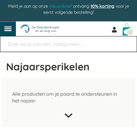
Meld je aan op onze
nieuwsbrief
ontvang
10% korting
voor je
eerst volgende bestelling!
Win
Najaarsperikelen
Alle producten om je paard te ondersteunen in
het najaar