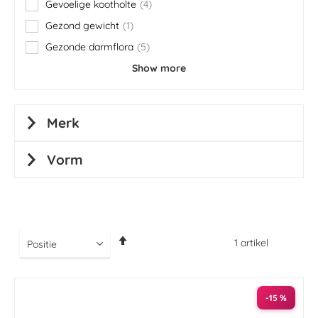
Gevoelige kootholte
4
items
Gezond gewicht
1
item
Gezonde darmflora
5
items
Show more
Merk
Vorm
Van
1
artikel
hoog
naar
laag
sorteren
-15 %