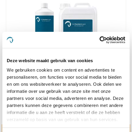
Deze website maakt gebruik van cookies
4.3
55 Beoordelingen
We gebruiken cookies om content en advertenties te
star
personaliseren, om functies voor social media te bieden
Paardendrogist Moor Balans 1 l
rating
en om ons websiteverkeer te analyseren. Ook delen we
€ 32,26
€ 37,95
informatie over uw gebruik van onze site met onze
partners voor social media, adverteren en analyse. Deze
partners kunnen deze gegevens combineren met andere
informatie die u aan ze heeft verstrekt of die ze hebben
verzameld op basis van uw gebruik van hun services.