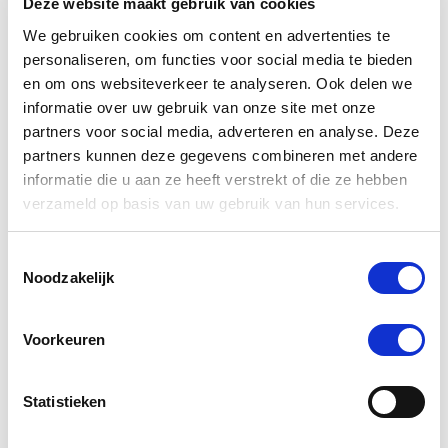
Deze website maakt gebruik van cookies
Paardendrogist Maag
Paard
We gebruiken cookies om content en advertenties te
Support 750 g
personaliseren, om functies voor social media te bieden
€ 33,96
€ 39,95
€
en om ons websiteverkeer te analyseren. Ook delen we
informatie over uw gebruik van onze site met onze
partners voor social media, adverteren en analyse. Deze
Voeg toe aan winkeltas
Voeg 
partners kunnen deze gegevens combineren met andere
informatie die u aan ze heeft verstrekt of die ze hebben
verzameld op basis van uw gebruik van hun services.
Toestemmingsselectie
4.7
star
Noodzakelijk
6 Beoordelingen
rating
Schrijf Een Review
Stel Een Vraag
Voorkeuren
BEOORDELINGEN
VRAGEN
Statistieken