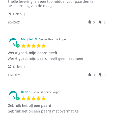
Review
review
Snelle levering, en een top middel voor paarden ter
by
stating
bescherming van de maag.
Melanie
Snelle
'
W.
levering,
Delen
Share
on
en
Review
20/05/21
0
0
20
een
by
May
top
Melanie
2021
W.
on
Marjolein V.
Geverifieerde koper
20
5.0
May
star
2021
Werkt goed, mijn paard heeft
rating
Review
review
Werkt goed, mijn paard heeft geen last meer.
by
stating
'
Marjolein
Werkt
Delen
Share
V.
goed,
Review
17/03/21
0
0
on
mijn
by
17
paard
Marjolein
Mar
heeft
V.
2021
on
Benz S.
Geverifieerde koper
17
5.0
Mar
star
2021
Gebruik het bij een paard
rating
Review
review
Gebruik het bij een paard met overmatige