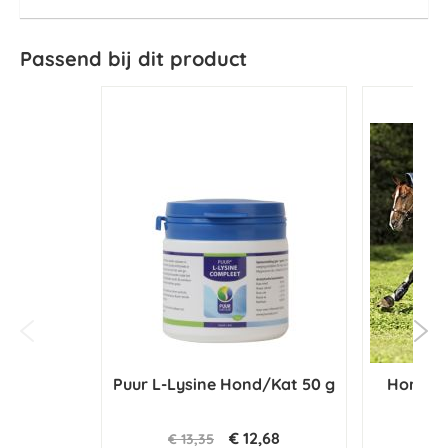
Passend bij dit product
Puur L-Lysine Hond/Kat 50 g
Horsewa
Pl
€ 12,68
€ 13,35
€ 1