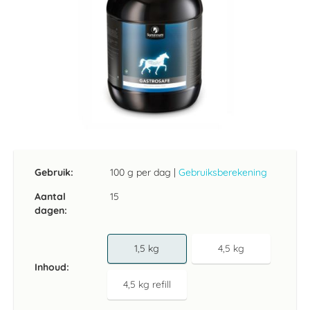
Ga
naar
het
Gebruik:
100 g per dag
|
Gebruiksberekening
begin
van
Aantal
15
de
dagen:
afbeeldingen-
gallerij
1,5 kg
4,5 kg
Inhoud
4,5 kg refill