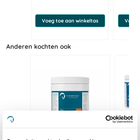
Voeg toe aan winkeltas
Voeg 
Anderen kochten ook