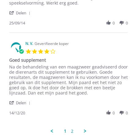
by
stating
speekselvorming. Werkt erg goed.
Benz
Gebruik
'
S.
het
Delen
Share
on
bij
Review
25/09/14
0
0
25
een
by
Sep
paard
Benz
2014
S.
on
N. V.
Geverifieerde koper
25
4.0
Sep
star
2014
Goed supplement
rating
Review
review
Na de behandeling van een maagzweer geadviseerd door
by
stating
de dierenarts dit supplement te gebruiken. Goede
N.
Goed
resultaten, de maagzweren kan ik nu voorkomen door het
V.
supplement
gebruik van dit supplement. Mijn paard eet het niet zo
on
goed op, ik doe het door de brokken met een beetje
14
lijnzaad. Dan eet mijn paard het goed.
Dec
'
2020
Delen
Share
Review
14/12/20
0
0
by
N.
V.
1
2
on