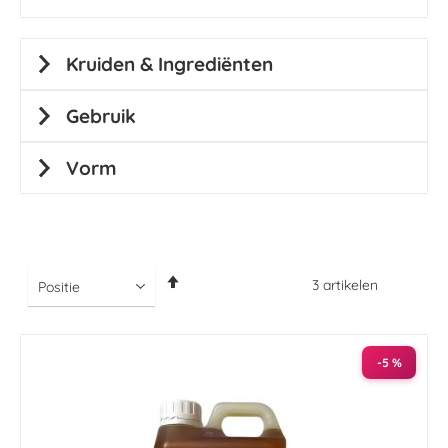
Kruiden & Ingrediënten
Gebruik
Vorm
Van
3
artikelen
hoog
naar
laag
sorteren
-5 %