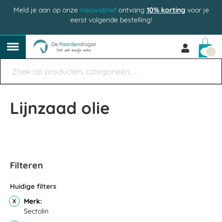
Meld je aan op onze
nieuwsbrief
ontvang
10% korting
voor je
eerst volgende bestelling!
Win
Lijnzaad olie
Filteren
Huidige filters
Merk
Sectolin