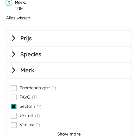
Merk
TRM
Alles wissen
Prijs
Species
Merk
Paardendrogist
1
item
PAVO
1
item
Sectolin
1
item
Urkraft
1
item
Vitalbix
1
item
Show more