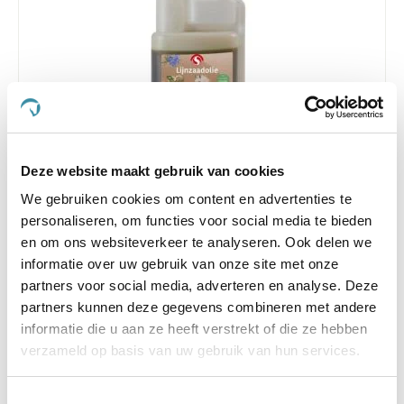
Deze website maakt gebruik van cookies
4.7
7 Beoordelingen
We gebruiken cookies om content en advertenties te
star
Sectolin Lijnzaadolie 1 liter
rating
personaliseren, om functies voor social media te bieden
en om ons websiteverkeer te analyseren. Ook delen we
€ 9,45
€ 9,95
informatie over uw gebruik van onze site met onze
partners voor social media, adverteren en analyse. Deze
partners kunnen deze gegevens combineren met andere
informatie die u aan ze heeft verstrekt of die ze hebben
-5 %
verzameld op basis van uw gebruik van hun services.
Toestemmingsselectie