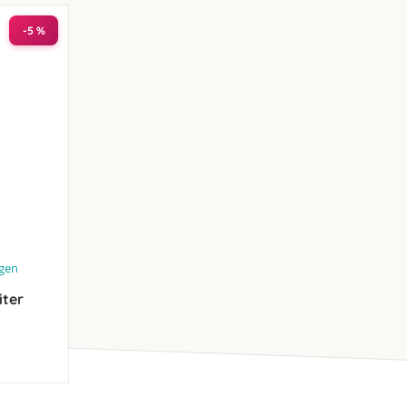
-5 %
ngen
iter