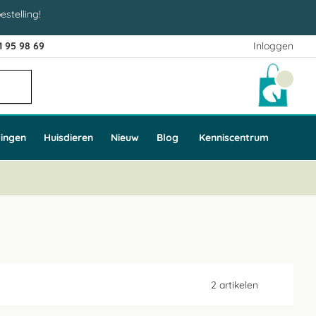
estelling!
1 95 98 69
Inloggen
Winke
ingen
Huisdieren
Nieuw
Blog
Kenniscentrum
2
artikelen