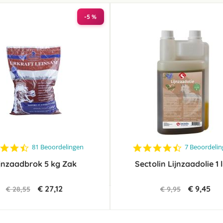
laag
sorteren
-5 %
4.4
4.7
81 Beoordelingen
7 Beoordeli
star
star
jnzaadbrok 5 kg Zak
rating
Sectolin Lijnzaadolie 1 l
rating
€ 27,12
€ 9,45
€ 28,55
€ 9,95