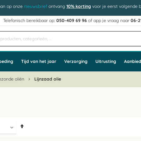
aan op onze
nieuwsbrief
ontvang
10% korting
voor je eerst volgende b
j
Telefonisch bereikbaar op:
050-409 69 96
of app
e vraag naar
06-2
oeding
Tijd van het jaar
Verzorging
Uitrusting
Aanbied
ezonde oliën
Lijnzaad olie
Van
hoog
naar