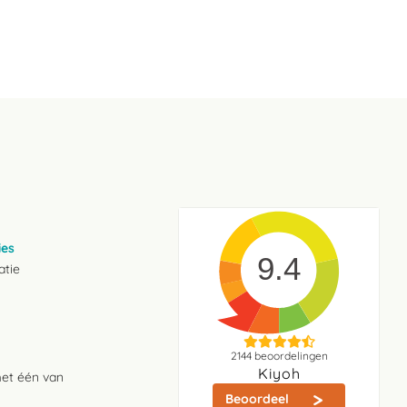
ies
9.4
atie
2144
beoordelingen
Kiyoh
met één van
Beoordeel