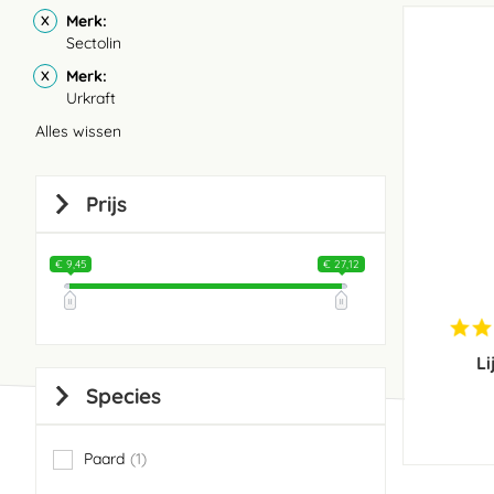
Merk
Sectolin
Merk
Urkraft
Alles wissen
Prijs
€ 9,45
€ 27,12
Li
Species
Paard
1
item