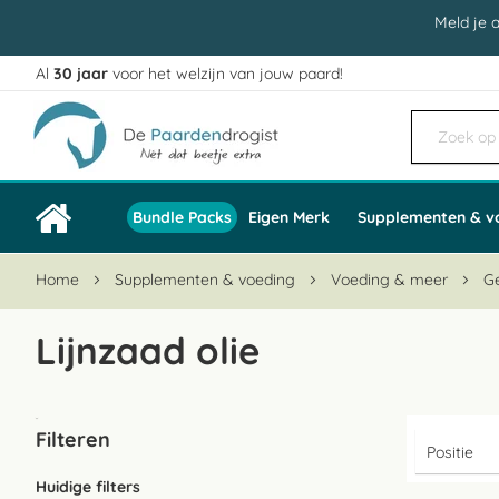
Meld je 
Al
30 jaar
voor het welzijn van jouw paard!
Ga
naar
de
inhoud
Bundle Packs
Eigen Merk
Supplementen & v
Home
Supplementen & voeding
Voeding & meer
G
Lijnzaad olie
Filteren
Huidige filters