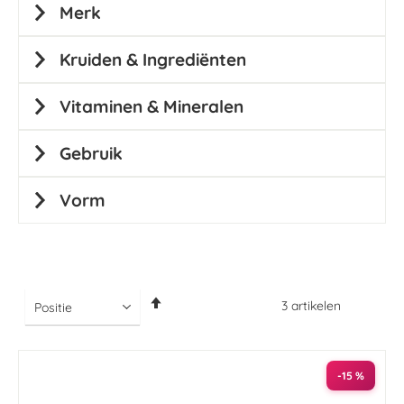
Merk
Kruiden & Ingrediënten
Vitaminen & Mineralen
Gebruik
Vorm
Van
3
artikelen
hoog
naar
laag
sorteren
-15 %