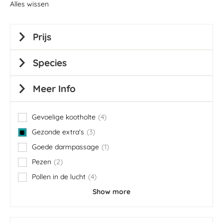
Alles wissen
Prijs
Species
Meer Info
Gevoelige kootholte
4
items
Gezonde extra's
3
items
Goede darmpassage
1
item
Pezen
2
items
Pollen in de lucht
4
items
Show more