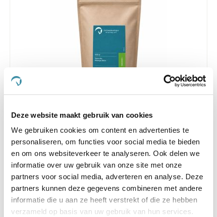
4.6
38 Beoordelingen
star
Deze website maakt gebruik van cookies
Paardendrogist Detox Mix 1 kg Zak
rating
We gebruiken cookies om content en advertenties te
Nog maar 4 beschikbaar
personaliseren, om functies voor social media te bieden
en om ons websiteverkeer te analyseren. Ook delen we
€ 33,24
€ 39,10
informatie over uw gebruik van onze site met onze
partners voor social media, adverteren en analyse. Deze
partners kunnen deze gegevens combineren met andere
informatie die u aan ze heeft verstrekt of die ze hebben
verzameld op basis van uw gebruik van hun services.
-5 %