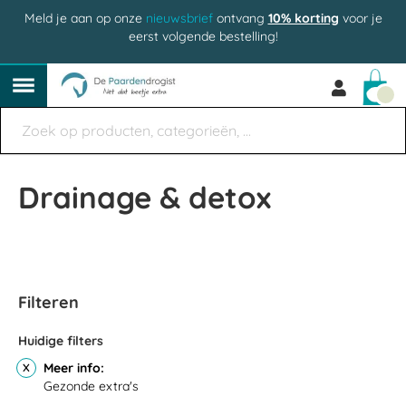
Meld je aan op onze
nieuwsbrief
ontvang
10% korting
voor je
eerst volgende bestelling!
Win
Drainage & detox
Filteren
Huidige filters
Meer info
Gezonde extra's