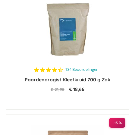
4.6
134 Beoordelingen
star
Paardendrogist Kleefkruid 700 g Zak
rating
€ 18,66
€ 21,95
-15 %