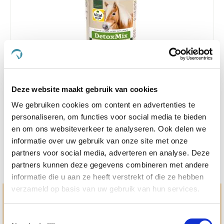
4.6
10 Beoordelingen
Deze website maakt gebruik van cookies
star
We gebruiken cookies om content en advertenties te
Vitalstyle DetoxMix 1 kg brok
rating
personaliseren, om functies voor social media te bieden
€ 43,69
€ 45,99
en om ons websiteverkeer te analyseren. Ook delen we
informatie over uw gebruik van onze site met onze
partners voor social media, adverteren en analyse. Deze
partners kunnen deze gegevens combineren met andere
informatie die u aan ze heeft verstrekt of die ze hebben
verzameld op basis van uw gebruik van hun services.
Hulp en advies nodig?
Toestemmingsselectie
Jouw paard gezond houden en krijgen. Dat is waar we het