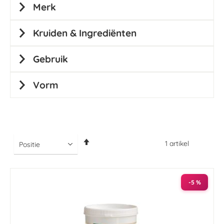
Merk
Kruiden & Ingrediënten
Gebruik
Vorm
Van
1
artikel
hoog
naar
laag
sorteren
-5 %