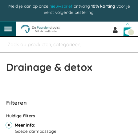
Meld je aan op onze
nieuwsbrief
ontvang
10% korting
voor je
eerst volgende bestelling!
Win
Drainage & detox
Filteren
Huidige filters
Meer info
Goede darmpassage