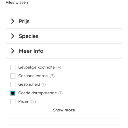
Alles wissen
Prijs
Species
Meer Info
Gevoelige kootholte
4
items
Gezonde extra's
3
items
Gezondheid
1
item
Goede darmpassage
1
item
Pezen
2
items
Show more