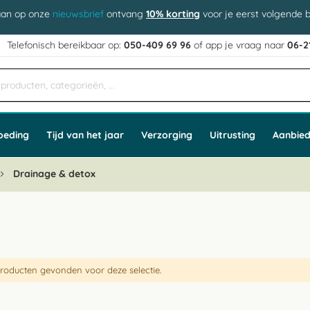
aan op onze
nieuwsbrief
ontvang
10% korting
voor je eerst volgende b
j
Telefonisch bereikbaar op:
050-409 69 96
of app
e vraag naar
06-2
oeding
Tijd van het jaar
Verzorging
Uitrusting
Aanbied
Drainage & detox
roducten gevonden voor deze selectie.