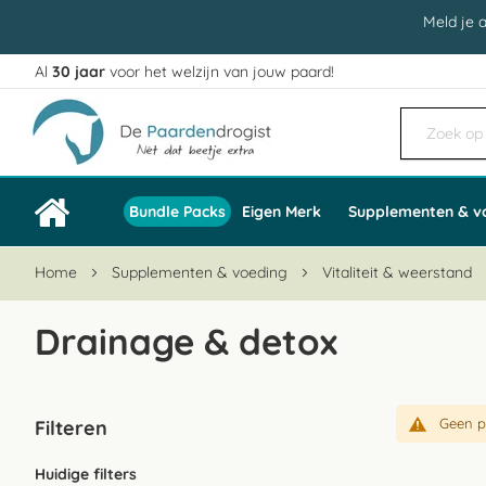
Meld je 
Al
30 jaar
voor het welzijn van jouw paard!
Ga
naar
de
inhoud
Bundle Packs
Eigen Merk
Supplementen & v
Home
Supplementen & voeding
Vitaliteit & weerstand
Drainage & detox
Geen p
Filteren
Huidige filters