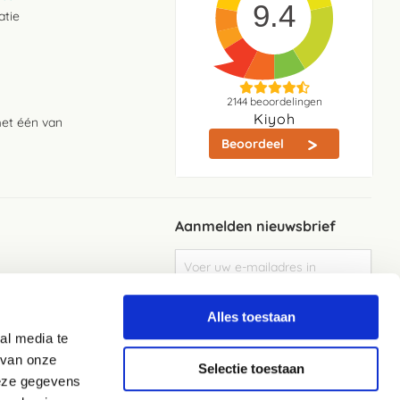
9.4
atie
2144
beoordelingen
Kiyoh
met één van
Beoordeel
Aanmelden nieuwsbrief
Abonneer
u
op
Meld je aan
onze
Alles toestaan
nieuwsbrief
al media te
Elke week de beste acties en het laaste
nieuws in je eigen mailbox
 van onze
Selectie toestaan
deze gegevens