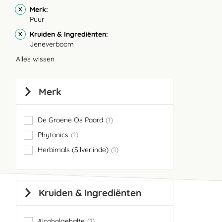
Merk
Puur
Kruiden & Ingrediënten
Jeneverboom
Alles wissen
Merk
De Groene Os Paard
1
item
Phytonics
1
item
Herbimals (Silverlinde)
1
item
Kruiden & Ingrediënten
Alcoholgehalte
1