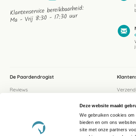
Klantenservice bereikbaarheid:
Ma - Vrij 8:30 - 17:30 uur
De Paardendrogist
Klanten
Reviews
Verzend
Over ons
Bezorgs
Deze website maakt gebru
Vacatures
Betaalwi
We gebruiken cookies om c
Contact
Retour
bieden en om ons websitev
Retour s
site met onze partners vo