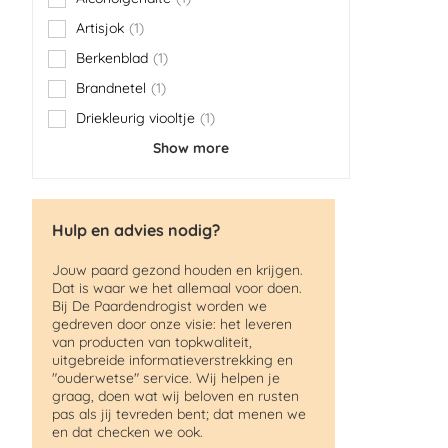
item
Artisjok
1
item
Berkenblad
1
item
Brandnetel
1
item
Driekleurig viooltje
1
item
Show more
Hulp en advies nodig?
Jouw paard gezond houden en krijgen.
Dat is waar we het allemaal voor doen.
Bij De Paardendrogist worden we
gedreven door onze visie: het leveren
van producten van topkwaliteit,
uitgebreide informatieverstrekking en
"ouderwetse" service. Wij helpen je
graag, doen wat wij beloven en rusten
pas als jij tevreden bent; dat menen we
en dat checken we ook.