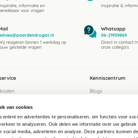
Inspiratie, informatie en
Inspiratie & inform
bereikbaar voor vragen
Mail
Whatsapp
advies@paardendrogist.nl
06-21959869
Wij reageren binnen 1 werkdag op
Direct in contact 
jouw gestelde vragen
onze collega's
service
Kenniscentrum
kosten
Blogs
ervice
Ingredientenwijzer
ik van cookies
jzen
Merken
ontent en advertenties te personaliseren, om functies voor soci
erkeer te analyseren. Ook delen we informatie over uw gebruik
turen als gast
or social media, adverteren en analyse. Deze partners kunnen 