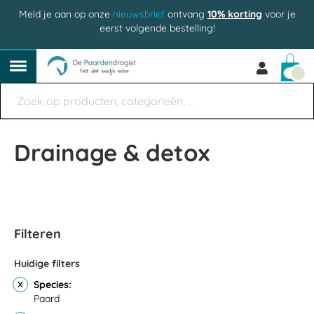
Meld je aan op onze
nieuwsbrief
ontvang
10% korting
voor je
eerst volgende bestelling!
Win
Drainage & detox
Filteren
Huidige filters
Species
Paard