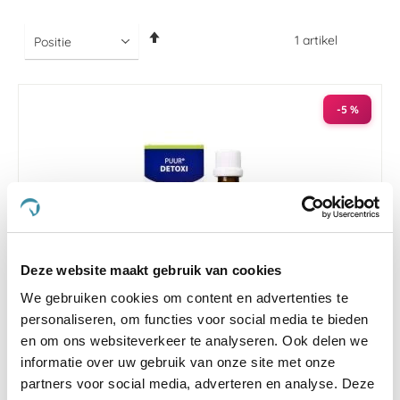
Van
1
artikel
hoog
naar
laag
sorteren
-5 %
Deze website maakt gebruik van cookies
We gebruiken cookies om content en advertenties te
personaliseren, om functies voor social media te bieden
en om ons websiteverkeer te analyseren. Ook delen we
4.3
43 Beoordelingen
star
informatie over uw gebruik van onze site met onze
Puur Detoxi Paard 100 ml
rating
partners voor social media, adverteren en analyse. Deze