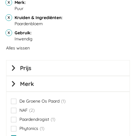
Merk
Puur
Kruiden & Ingrediënten
Paardenbloem
Gebruik
Inwendig
Alles wissen
Prijs
Merk
De Groene Os Paard
1
item
NAF
2
items
Paardendrogist
1
item
Phytonics
1
item