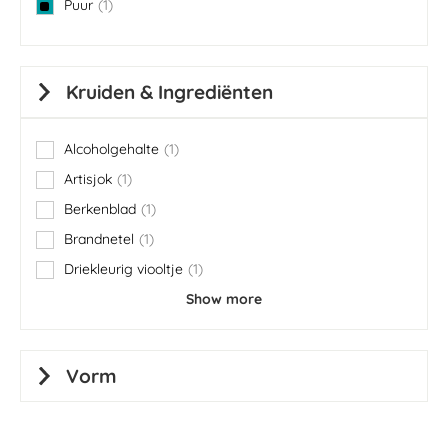
Puur
1
item
Kruiden & Ingrediënten
Alcoholgehalte
1
item
Artisjok
1
item
Berkenblad
1
item
Brandnetel
1
item
Driekleurig viooltje
1
item
Show more
Vorm