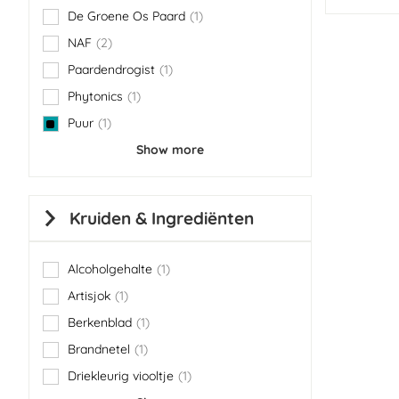
De Groene Os Paard
1
item
NAF
2
items
Paardendrogist
1
item
Phytonics
1
item
Puur
1
item
Show more
Kruiden & Ingrediënten
Alcoholgehalte
1
item
Artisjok
1
item
Berkenblad
1
item
Brandnetel
1
item
Driekleurig viooltje
1
item