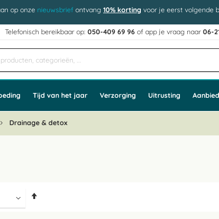
aan op onze
nieuwsbrief
ontvang
10% korting
voor je eerst volgende b
j
Telefonisch bereikbaar op:
050-409 69 96
of app
e vraag naar
06-2
oeding
Tijd van het jaar
Verzorging
Uitrusting
Aanbied
Drainage & detox
Van
hoog
naar