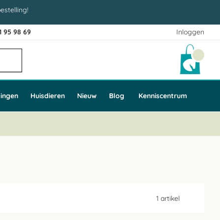
estelling!
1 95 98 69
Inloggen
Winke
ingen
Huisdieren
Nieuw
Blog
Kenniscentrum
1
artikel