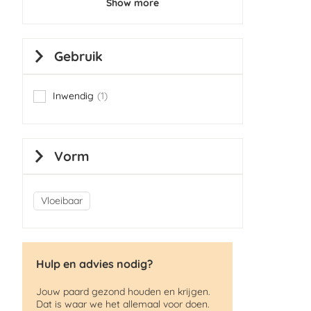
Show more
Gebruik
Inwendig
1
item
Vorm
Vloeibaar
Hulp en advies nodig?
Jouw paard gezond houden en krijgen.
Dat is waar we het allemaal voor doen.