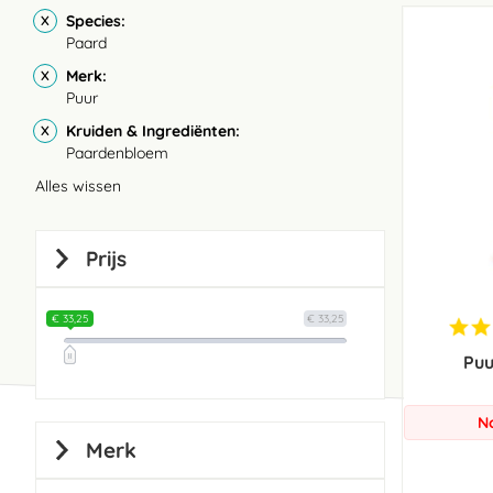
Species
Paard
Merk
Puur
Kruiden & Ingrediënten
Paardenbloem
Alles wissen
Prijs
€ 33,25
€ 33,25
Puu
N
Merk