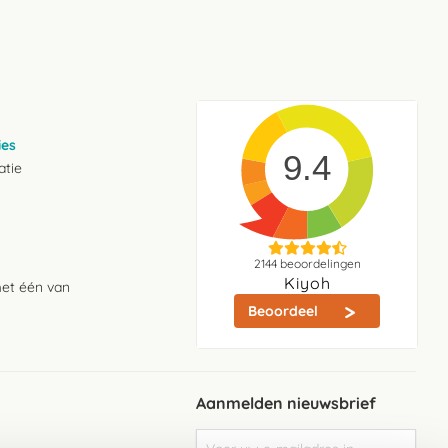
ies
9.4
atie
2144
beoordelingen
Kiyoh
met één van
Beoordeel
Aanmelden nieuwsbrief
Abonneer