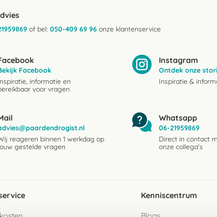
advies
21959869
of bel:
050-409 69 96
onze klantenservice
Facebook
Instagram
Bekijk Facebook
Ontdek onze stor
Inspiratie, informatie en
Inspiratie & inform
bereikbaar voor vragen
Mail
Whatsapp
advies@paardendrogist.nl
06-21959869
Wij reageren binnen 1 werkdag op
Direct in contact 
jouw gestelde vragen
onze collega's
service
Kenniscentrum
kosten
Blogs