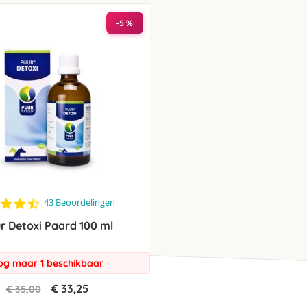
laag
sorteren
-5 %
4.3
43 Beoordelingen
star
r Detoxi Paard 100 ml
rating
og maar 1 beschikbaar
€ 33,25
€ 35,00