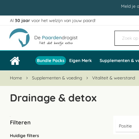
Meld je 
Al
30 jaar
voor het welzijn van jouw paard!
Ga
naar
de
inhoud
Bundle Packs
Eigen Merk
Supplementen & v
Home
Supplementen & voeding
Vitaliteit & weerstand
Drainage & detox
Filteren
Huidige filters