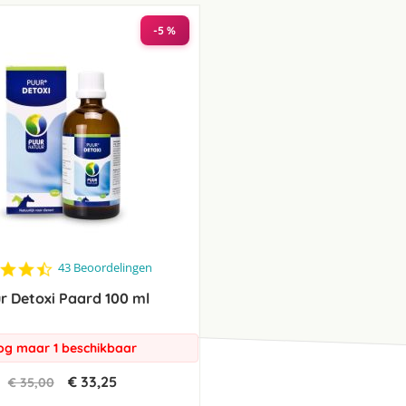
laag
sorteren
-5 %
4.3
43 Beoordelingen
star
r Detoxi Paard 100 ml
rating
og maar 1 beschikbaar
€ 33,25
€ 35,00