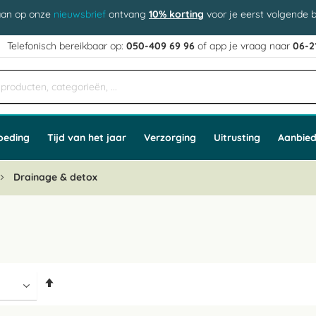
aan op onze
nieuwsbrief
ontvang
10% korting
voor je eerst volgende b
j
Telefonisch bereikbaar op:
050-409 69 96
of app
e vraag naar
06-2
oeding
Tijd van het jaar
Verzorging
Uitrusting
Aanbied
Drainage & detox
Van
hoog
naar