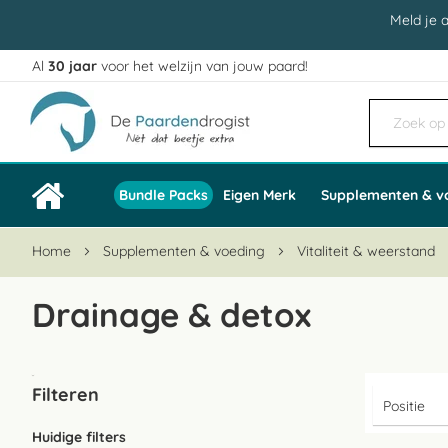
Meld je 
Al
30 jaar
voor het welzijn van jouw paard!
Ga
naar
de
inhoud
Bundle Packs
Eigen Merk
Supplementen & v
Home
Supplementen & voeding
Vitaliteit & weerstand
Drainage & detox
Filteren
Huidige filters