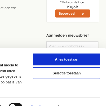
2144
beoordelingen
Kiyoh
met één van
Beoordeel
Aanmelden nieuwsbrief
Abonneer
u
op
Meld je aan
onze
Alles toestaan
nieuwsbrief
al media te
Elke week de beste acties en het laaste
nieuws in je eigen mailbox
 van onze
Selectie toestaan
deze gegevens
 op basis van