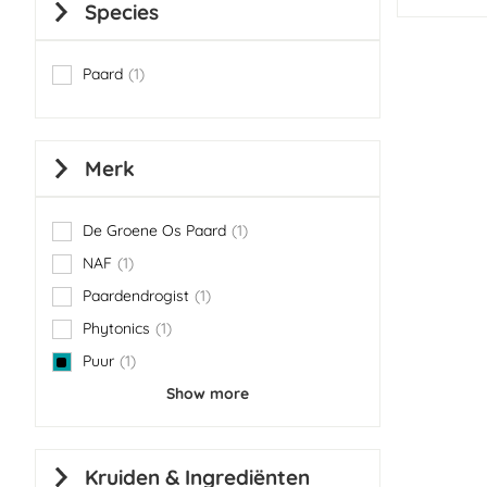
Species
Paard
1
item
Merk
De Groene Os Paard
1
item
NAF
1
item
Paardendrogist
1
item
Phytonics
1
item
Puur
1
item
Show more
Kruiden & Ingrediënten