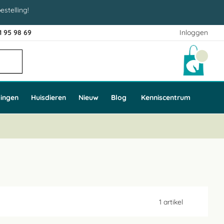
estelling!
1 95 98 69
Inloggen
Winke
ingen
Huisdieren
Nieuw
Blog
Kenniscentrum
1
artikel