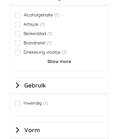
Alcoholgehalte
1
item
Artisjok
1
item
Berkenblad
1
item
Brandnetel
1
item
Driekleurig viooltje
1
item
Show more
Gebruik
Inwendig
1
item
Vorm