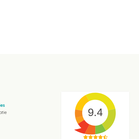
ies
9.4
atie