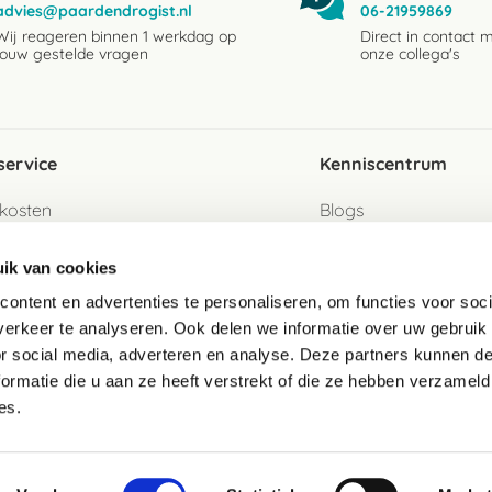
advies@paardendrogist.nl
06-21959869
Wij reageren binnen 1 werkdag op
Direct in contact 
jouw gestelde vragen
onze collega's
service
Kenniscentrum
kosten
Blogs
ervice
Ingredientenwijzer
ik van cookies
jzen
Merken
ontent en advertenties te personaliseren, om functies voor soci
erkeer te analyseren. Ook delen we informatie over uw gebruik
turen als gast
or social media, adverteren en analyse. Deze partners kunnen 
ormatie die u aan ze heeft verstrekt of die ze hebben verzameld
e
es.
telde vragen