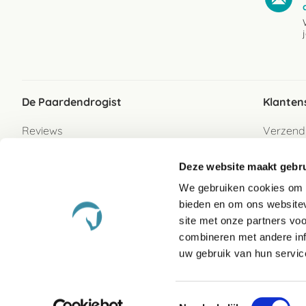
De Paardendrogist
Klanten
Reviews
Verzend
Over ons
Bezorgs
Deze website maakt gebru
Vacatures
Betaalwi
We gebruiken cookies om c
Contact
Retour
bieden en om ons websitev
Retour s
site met onze partners vo
combineren met andere inf
Garanti
uw gebruik van hun servic
Veelges
Toestemmingsselectie