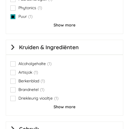
item
Phytonics
1
item
Puur
1
item
Show more
Kruiden & Ingrediënten
Alcoholgehalte
1
item
Artisjok
1
item
Berkenblad
1
item
Brandnetel
1
item
Driekleurig viooltje
1
item
Show more