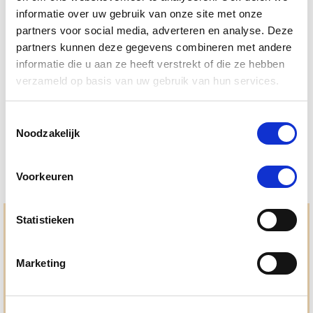
informatie over uw gebruik van onze site met onze
partners voor social media, adverteren en analyse. Deze
4.3
43 Beoordelingen
partners kunnen deze gegevens combineren met andere
star
informatie die u aan ze heeft verstrekt of die ze hebben
Puur Detoxi Paard 100 ml
rating
verzameld op basis van uw gebruik van hun services.
Nog maar 1 beschikbaar
€ 33,25
€ 35,00
Toestemmingsselectie
Noodzakelijk
Voorkeuren
Statistieken
Hulp en advies nodig?
Jouw paard gezond houden en krijgen. Dat is waar we het
Marketing
allemaal voor doen. Bij De Paardendrogist worden we
gedreven door onze visie: het leveren van producten van
topkwaliteit, uitgebreide informatieverstrekking en
"ouderwetse" service. Wij helpen je graag, doen wat wij